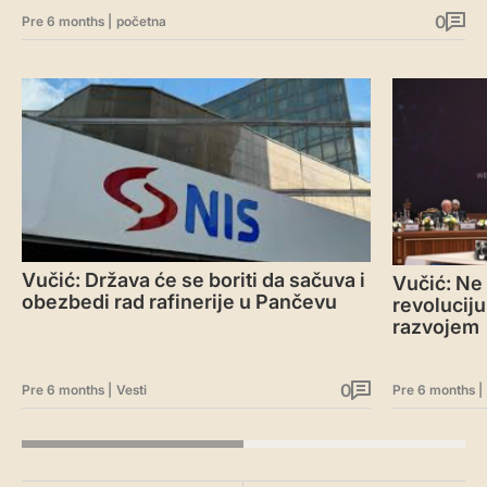
0
Pre 6 months
|
početna
Vučić: Država će se boriti da sačuva i
Vučić: Ne
obezbedi rad rafinerije u Pančevu
revolucij
razvojem
0
Pre 6 months
|
Vesti
Pre 6 months
|