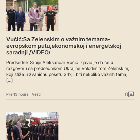
Vučić:Sa Zelenskim o važnim temama-
evropskom putu,ekonomskoj i energetskoj
saradnji /VIDEO/
Predsednik Srbije Aleksandar Vučić izjavio je da će u
razgovoru sa predsednikom Ukrajine Volodimirom Zelenskim,
koji stiže u zvaničnu posetu Srbiji, biti nekoliko važnih tema,
[…]
0
Pre 13 hours
|
Vesti