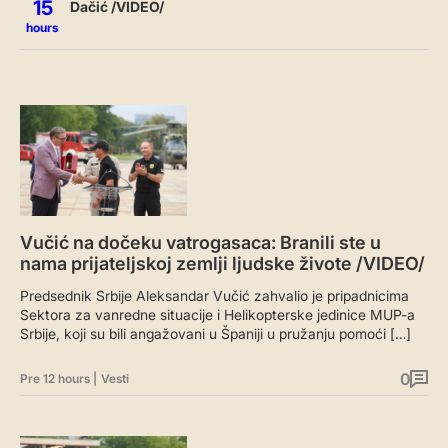
15
Dačić /VIDEO/
hours
Vučić na dočeku vatrogasaca: Branili ste u
nama prijateljskoj zemlji ljudske živote /VIDEO/
Predsednik Srbije Aleksandar Vučić zahvalio je pripadnicima
Sektora za vanredne situacije i Helikopterske jedinice MUP-a
Srbije, koji su bili angažovani u Španiji u pružanju pomoći […]
0
Pre 12 hours
|
Vesti