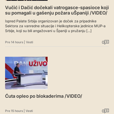
Vučić i Dačić dočekali vatrogasce-spasioce koji
su pomagali u gašenju požara uŠpaniji /VIDEO/
Ispred Palate Srbija organizovan je doček za pripadnike
Sektora za vanredne situacije i Helikopterske jedinice MUP-a
Srbije, koji su bili angažovani u Španiji u pružanju […]
0
Pre 14 hours
|
Vesti
Ćuta opleo po blokaderima /VIDEO/
0
Pre 15 hours
|
Vesti