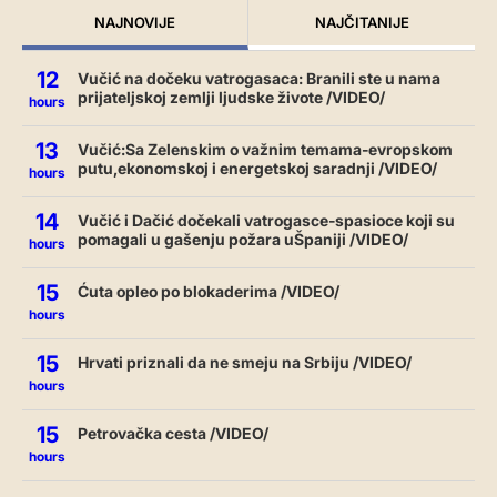
NAJNOVIJE
NAJČITANIJE
12
Vučić na dočeku vatrogasaca: Branili ste u nama
prijateljskoj zemlji ljudske živote /VIDEO/
hours
13
Vučić:Sa Zelenskim o važnim temama-evropskom
putu,ekonomskoj i energetskoj saradnji /VIDEO/
hours
14
Vučić i Dačić dočekali vatrogasce-spasioce koji su
pomagali u gašenju požara uŠpaniji /VIDEO/
hours
15
Ćuta opleo po blokaderima /VIDEO/
hours
15
Hrvati priznali da ne smeju na Srbiju /VIDEO/
hours
15
Petrovačka cesta /VIDEO/
hours