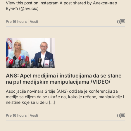
View this post on Instagram A post shared by Александар
Вучић (@avucic)
0
Pre 16 hours
|
Vesti
ANS: Apel medijima i institucijama da se stane
na put medijskim manipulacijama /VIDEO/
Asocijacija novinara Srbije (ANS) održala je konferenciju za
medije sa ciljem da se ukaže na, kako je rečeno, manipulacije i
neistine koje se u delu […]
0
Pre 16 hours
|
Vesti