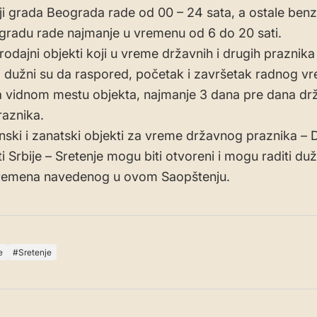
riji grada Beograda rade od 00 – 24 sata, a ostale ben
 gradu rade najmanje u vremenu od 6 do 20 sati.
rodajni objekti koji u vreme državnih i drugih praznika
, dužni su da raspored, početak i završetak radnog v
a vidnom mestu objekta, najmanje 3 dana pre dana dr
aznika.
inski i zanatski objekti za vreme državnog praznika – 
i Srbije – Sretenje mogu biti otvoreni i mogu raditi du
remena navedenog u ovom Saopštenju.
e
Sretenje