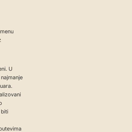
remenu
z
eni. U
e najmanje
ruara.
alizovani
o
biti
 putevima