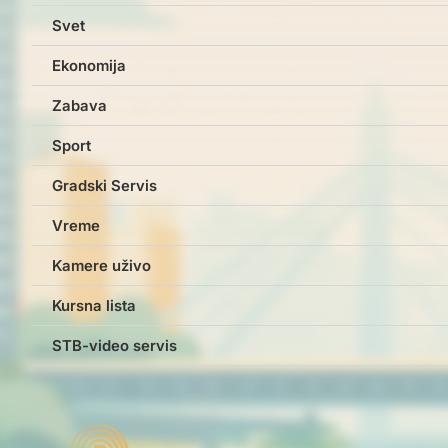
Svet
Ekonomija
Zabava
Sport
Gradski Servis
Vreme
Kamere uživo
Kursna lista
STB-video servis