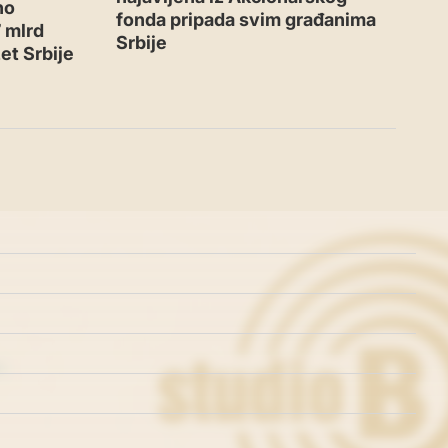
no
fonda pripada svim građanima
 mlrd
Srbije
et Srbije