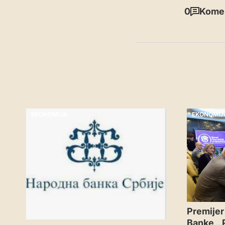
0
Komen
EKONOMIJA
EKONOMIJ
Premijer
Banke ,,