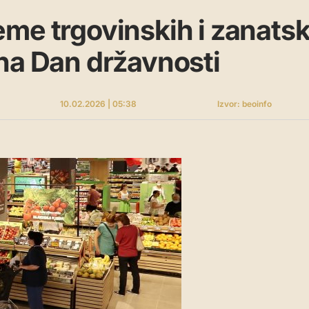
me trgovinskih i zanatsk
na Dan državnosti
10.02.2026 | 05:38
Izvor: beoinfo