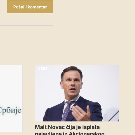
Pošalji komentar
VESTI
Mali:Novac čija je isplata
najavljena iz Akcionarskog