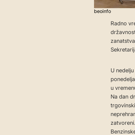
beoinfo
Radno vre
državnos
zanatstva 
Sekretarij
U nedelju
ponedelja
u vremenu 
Na dan dr
trgovinsk
neprehram
zatvoreni
Benzinske