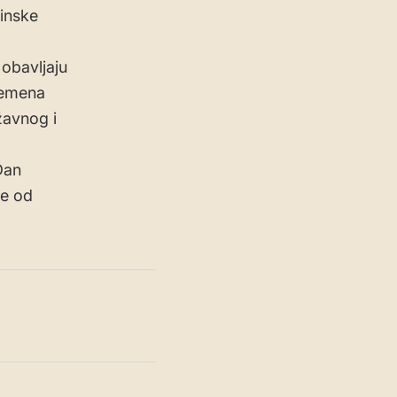
zinske
 obavljaju
remena
žavnog i
Dan
že od