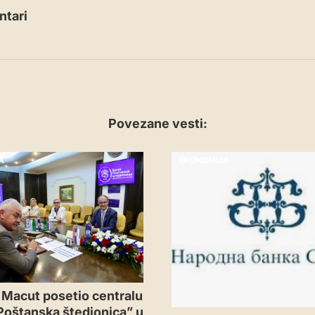
tari
Povezane vesti:
A
EKONOMIJA
 Macut posetio centralu
Poštanska štedionica” u