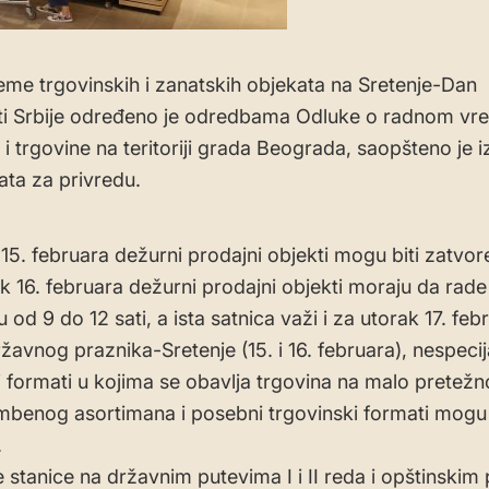
me trgovinskih i zanatskih objekata na Sretenje-Dan
ti Srbije određeno je odredbama Odluke o radnom v
i trgovine na teritoriji grada Beograda, saopšteno je i
ata za privredu.
 15. februara dežurni prodajni objekti mogu biti zatvor
k 16. februara dežurni prodajni objekti moraju da rad
od 9 do 12 sati, a ista satnica važi i za utorak 17. feb
žavnog praznika-Sretenje (15. i 16. februara), nespecij
i formati u kojima se obavlja trgovina na malo pretežn
benog asortimana i posebni trgovinski formati mogu 
.
 stanice na državnim putevima I i II reda i opštinskim