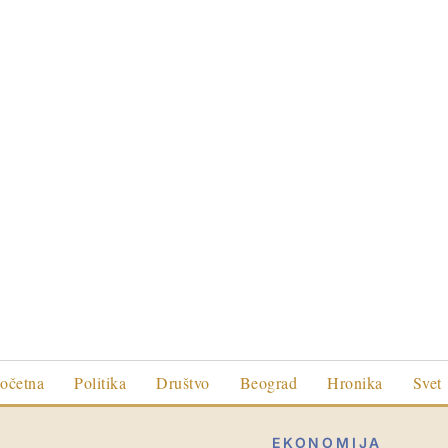
očetna
Politika
Društvo
Beograd
Hronika
Svet
EKONOMIJA