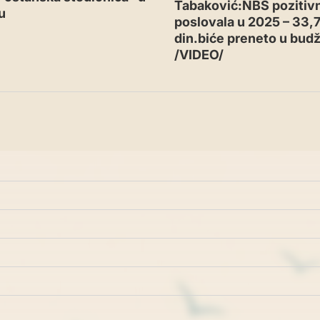
Tabaković:NBS pozitiv
u
poslovala u 2025 – 33,7
din.biće preneto u budž
/VIDEO/