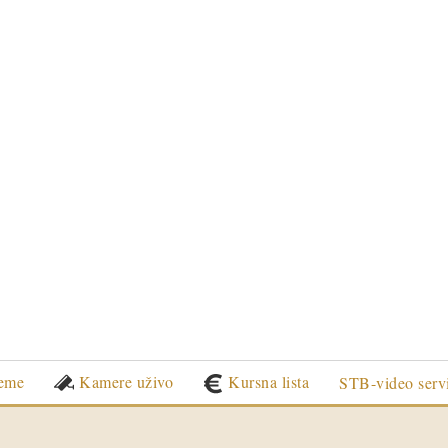
eme
Kamere uživo
Kursna lista
STB-video serv