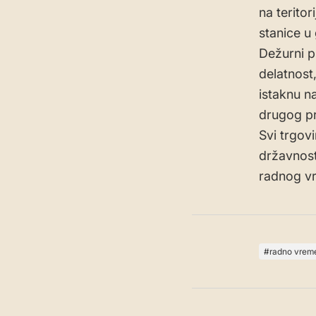
na terito
stanice u
Dežurni p
delatnost
istaknu n
drugog pr
Svi trgov
državnost
radnog v
radno vrem