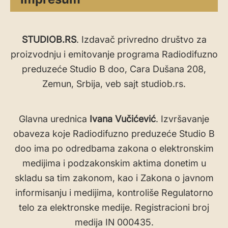
STUDIOB.RS
. Izdavač privredno društvo za
proizvodnju i emitovanje programa Radiodifuzno
preduzeće Studio B doo, Cara Dušana 208,
Zemun, Srbija, veb sajt studiob.rs.
Glavna urednica
Ivana Vučićević
. Izvršavanje
obaveza koje Radiodifuzno preduzeće Studio B
doo ima po odredbama zakona o elektronskim
medijima i podzakonskim aktima donetim u
skladu sa tim zakonom, kao i Zakona o javnom
informisanju i medijima, kontroliše Regulatorno
telo za elektronske medije. Registracioni broj
medija IN 000435.