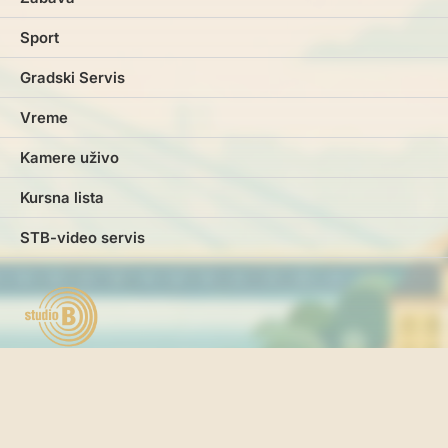
Sport
Gradski Servis
Vreme
Kamere uživo
Kursna lista
STB-video servis
Marketing
Impresum
Kontakt
Pravila i uslovi korišćenja
Politika o kolačićima