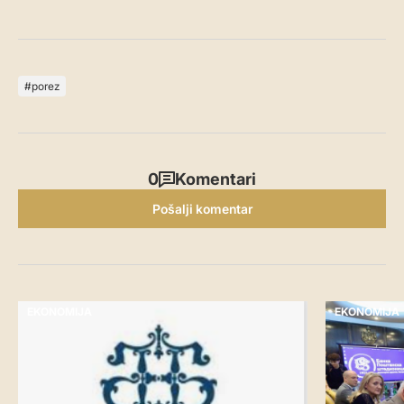
porez
0
Komentari
Pošalji komentar
EKONOMIJA
EKONOMIJA