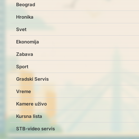
Beograd
Hronika
Svet
Ekonomija
Zabava
Sport
Gradski Servis
Vreme
Kamere uživo
Kursna lista
STB-video servis