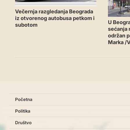
Večernja razgledanja Beograda
iz otvorenog autobusa petkom i
U Beogr
subotom
sećanja n
održan p
Marka /
Početna
Politika
Društvo