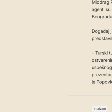
Miodrag P
agenti su
Beogradu
Događaj j
predstavi
– Turski t
ostvareni
uspešnog 
prezentaci
je Popovi
turizam