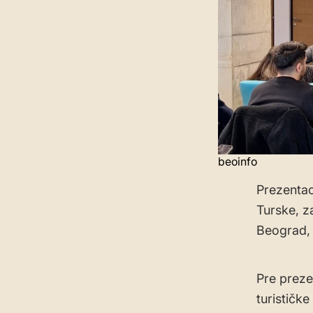
beoinfo
Prezentac
Turske, z
Beograd, 
Pre preze
turističk