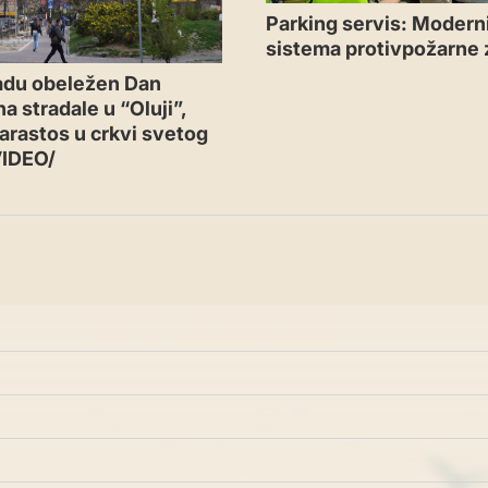
Parking servis: Moderni
sistema protivpožarne 
adu obeležen Dan
a stradale u “Oluji”,
arastos u crkvi svetog
VIDEO/