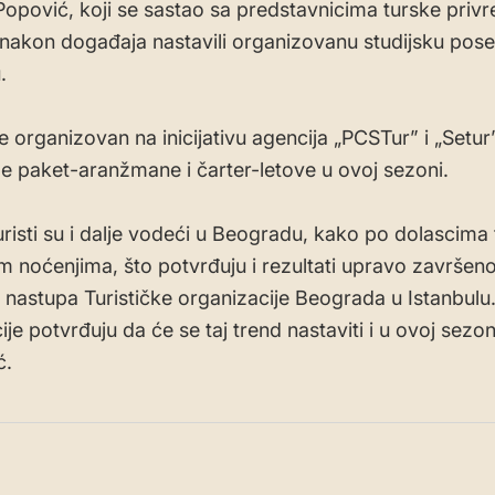
opović, koji se sastao sa predstavnicima turske privr
 nakon događaja nastavili organizovanu studijsku pose
.
e organizovan na inicijativu agencija „PCSTur” i „Setur
le paket-aranžmane i čarter-letove u ovoj sezoni.
uristi su i dalje vodeći u Beogradu, kako po dolascima 
m noćenjima, što potvrđuju i rezultati upravo završen
nastupa Turističke organizacije Beograda u Istanbul
je potvrđuju da će se taj trend nastaviti i u ovoj sezon
ć.