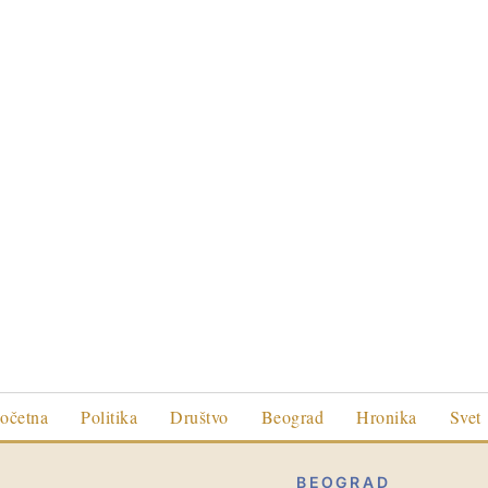
očetna
Politika
Društvo
Beograd
Hronika
Svet
BEOGRAD