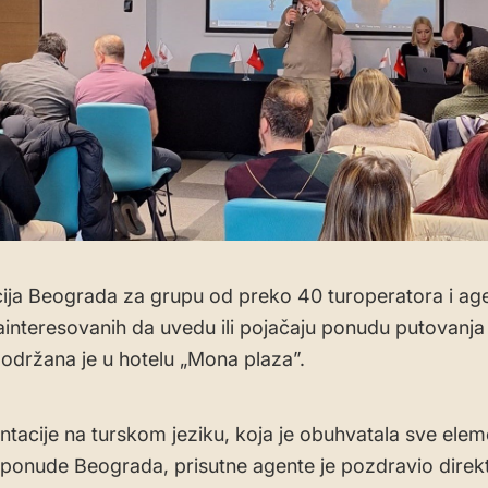
ija Beograda za grupu od preko 40 turoperatora i age
ainteresovanih da uvedu ili pojačaju ponudu putovanja
održana je u hotelu „Mona plaza”.
ntacije na turskom jeziku, koja je obuhvatala sve ele
e ponude Beograda, prisutne agente je pozdravio dire