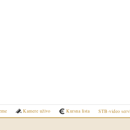
eme
Kamere uživo
Kursna lista
STB-video serv