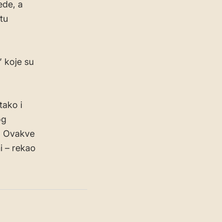
ede, a
tu
” koje su
tako i
og
u. Ovakve
i – rekao