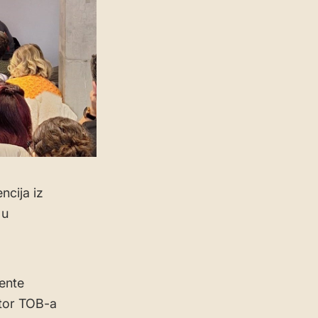
ncija iz
 u
mente
ktor TOB-a