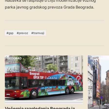
Nabavka se raspisuje u cilju modernizacije voznog
parka javnog gradskog prevoza Grada Beograda.
gsp
prevoz
tramvaji
BEOGRAD
BEOGRAD
Večernja razgledanja Beograda iz