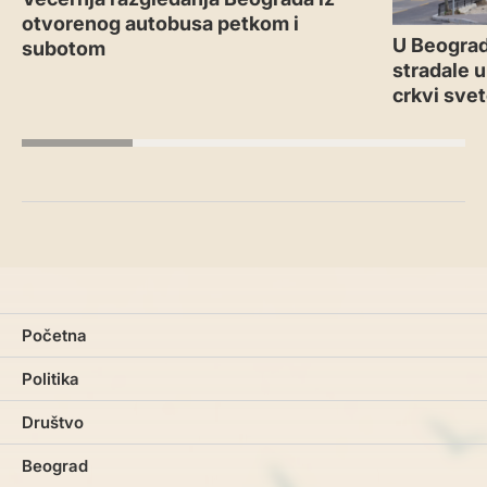
otvorenog autobusa petkom i
U Beograd
subotom
stradale u
crkvi sve
Početna
Politika
Društvo
Beograd