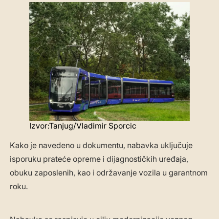
Izvor:Tanjug/Vladimir Sporcic
Kako je navedeno u dokumentu, nabavka uključuje
isporuku prateće opreme i dijagnostičkih uređaja,
obuku zaposlenih, kao i održavanje vozila u garantnom
roku.