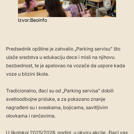
Izvor:Beoinfo
Predsednik opštine je zahvalio „Parking servisu” što
ulaže sredstva u edukaciju dece i misli na njihovu
bezbednost, te je apelovao na vozače da uspore kada
voze u blizini škola.
Tradicionalno, đaci su od „Parking servisa” dobili
svetloodbojne prsluke, a za pokazano znanje
nagrađeni su i sveskama, bojicama, savitljivim
olovkama i rančevima.
U školskoj 2025/2026. godini, u okviru akcije „Đaci vas