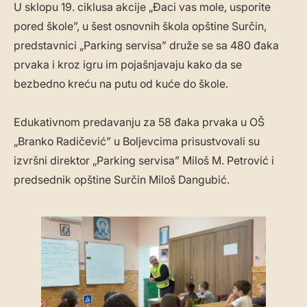
U sklopu 19. ciklusa akcije „Đaci vas mole, usporite
pored škole”, u šest osnovnih škola opštine Surčin,
predstavnici „Parking servisa” druže se sa 480 đaka
prvaka i kroz igru im pojašnjavaju kako da se
bezbedno kreću na putu od kuće do škole.
Edukativnom predavanju za 58 đaka prvaka u OŠ
„Branko Radičević” u Boljevcima prisustvovali su
izvršni direktor „Parking servisa” Miloš M. Petrović i
predsednik opštine Surčin Miloš Dangubić.