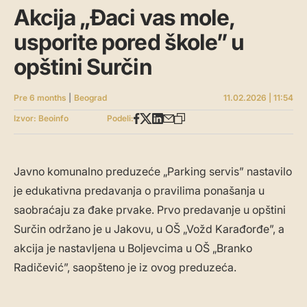
Akcija „Đaci vas mole,
usporite pored škole” u
opštini Surčin
Pre 6 months
|
Beograd
11.02.2026 | 11:54
Izvor: Beoinfo
Podeli:
Javno komunalno preduzeće „Parking servis” nastavilo
je edukativna predavanja o pravilima ponašanja u
saobraćaju za đake prvake. Prvo predavanje u opštini
Surčin održano je u Jakovu, u OŠ „Vožd Karađorđe”, a
akcija je nastavljena u Boljevcima u OŠ „Branko
Radičević”, saopšteno je iz ovog preduzeća.