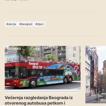
akcija
beograd
djaci
BEOGRAD
BEOGRAD
Večernja razgledanja Beograda iz
otvorenog autobusa petkom i