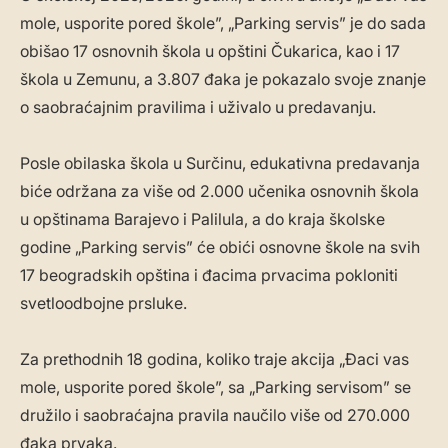
mole, usporite pored škole”, „Parking servis” je do sada
obišao 17 osnovnih škola u opštini Čukarica, kao i 17
škola u Zemunu, a 3.807 đaka je pokazalo svoje znanje
o saobraćajnim pravilima i uživalo u predavanju.
Posle obilaska škola u Surčinu, edukativna predavanja
biće održana za više od 2.000 učenika osnovnih škola
u opštinama Barajevo i Palilula, a do kraja školske
godine „Parking servis” će obići osnovne škole na svih
17 beogradskih opština i đacima prvacima pokloniti
svetloodbojne prsluke.
Za prethodnih 18 godina, koliko traje akcija „Đaci vas
mole, usporite pored škole”, sa „Parking servisom” se
družilo i saobraćajna pravila naučilo više od 270.000
đaka prvaka.