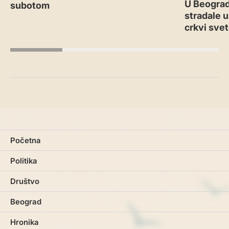
U Beograd
subotom
stradale u
crkvi sve
Početna
Politika
Društvo
Beograd
Hronika