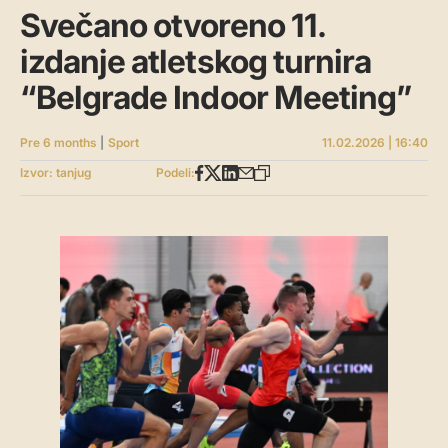
Svečano otvoreno 11.
izdanje atletskog turnira
“Belgrade Indoor Meeting”
Pre 6 months
|
Sport
11.02.2026 | 16:40
Izvor: tanjug
Podeli: