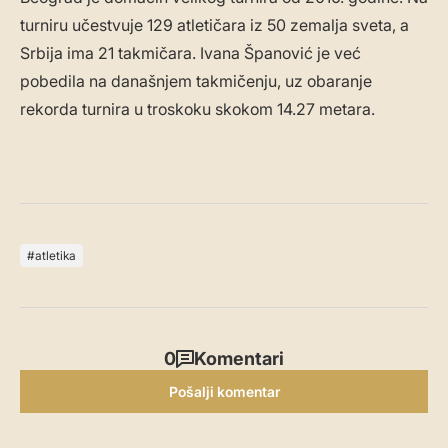
turniru učestvuje 129 atletičara iz 50 zemalja sveta, a
Srbija ima 21 takmičara. Ivana Španović je već
pobedila na današnjem takmičenju, uz obaranje
rekorda turnira u troskoku skokom 14.27 metara.
atletika
0
Komentari
Pošalji komentar