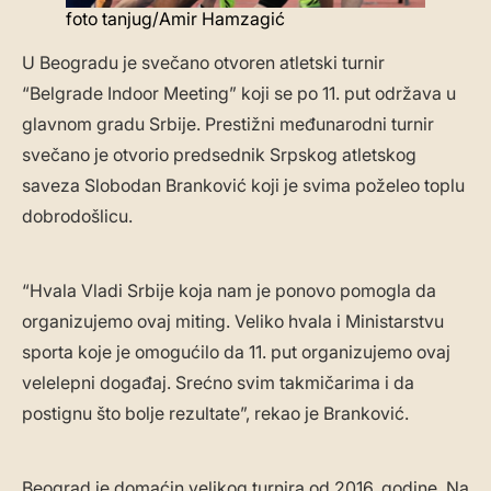
foto tanjug/Amir Hamzagić
U Beogradu je svečano otvoren atletski turnir
“Belgrade Indoor Meeting” koji se po 11. put održava u
glavnom gradu Srbije. Prestižni međunarodni turnir
svečano je otvorio predsednik Srpskog atletskog
saveza Slobodan Branković koji je svima poželeo toplu
dobrodošlicu.
“Hvala Vladi Srbije koja nam je ponovo pomogla da
organizujemo ovaj miting. Veliko hvala i Ministarstvu
sporta koje je omogućilo da 11. put organizujemo ovaj
velelepni događaj. Srećno svim takmičarima i da
postignu što bolje rezultate”, rekao je Branković.
Beograd je domaćin velikog turnira od 2016. godine. Na