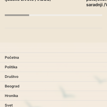
saradnji 
Početna
Politika
Društvo
Beograd
Hronika
Svet