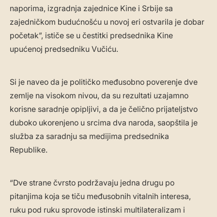
naporima, izgradnja zajednice Kine i Srbije sa
zajedničkom budućnošću u novoj eri ostvarila je dobar
početak”, ističe se u čestitki predsednika Kine
upućenoj predsedniku Vučiću.
Si je naveo da je političko međusobno poverenje dve
zemlje na visokom nivou, da su rezultati uzajamno
korisne saradnje opipljivi, a da je čelično prijateljstvo
duboko ukorenjeno u srcima dva naroda, saopštila je
služba za saradnju sa medijima predsednika
Republike.
“Dve strane čvrsto podržavaju jedna drugu po
pitanjima koja se tiču međusobnih vitalnih interesa,
ruku pod ruku sprovode istinski multilateralizam i