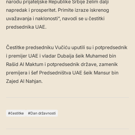
narodu prijateljske Republike Srbije želim dalji
napredak i prosperitet. Primite izraze iskrenog
uvažavanja i naklonosti“, navodi se u čestitki
predsednika UAE.
Čestitke predsedniku Vučiću uputili su i potpredsednik
i premijer UAE i vladar Dubaija šeik Muhamed bin
Rašid Al Maktum i potpredsednik države, zamenik
premijera i šef Predsedništva UAE šeik Mansur bin
Zajed Al Nahjan.
čestitke
Dan državnosti