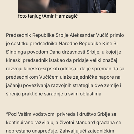
foto tanjug/Amir Hamzagić
Predsednik Republike Srbije Aleksandar Vučić primio
je čestitku predsednika Narodne Republike Kine Si
Đinpinga povodom Dana državnosti Srbije, u kojoj je
kineski predsednik istakao da pridaje veliki značaj
razvoju kinesko-srpskih odnosa i da je spreman da sa
predsednikom Vučićem ulaže zajedničke napore na
jačanju povezivanja razvojnih strategija dve zemlje i
širenju praktične saradnje u svim oblastima.
“Pod Vašim vođstvom, privreda i društvo Srbije se
kontinuirano razvijaju, a životni standard građana se
neprestano unapređuje. Zahvaljujući zajedničkim