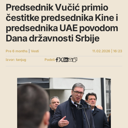
Predsednik Vučić primio
čestitke predsednika Kine i
predsednika UAE povodom
Dana državnosti Srbije
Pre 6 months
|
Vesti
11.02.2026 | 16:23
Izvor: tanjug
Podeli: