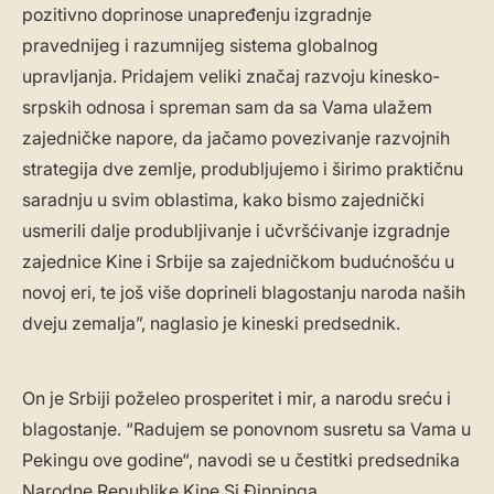
pozitivno doprinose unapređenju izgradnje
pravednijeg i razumnijeg sistema globalnog
upravljanja. Pridajem veliki značaj razvoju kinesko-
srpskih odnosa i spreman sam da sa Vama ulažem
zajedničke napore, da jačamo povezivanje razvojnih
strategija dve zemlje, produbljujemo i širimo praktičnu
saradnju u svim oblastima, kako bismo zajednički
usmerili dalje produbljivanje i učvršćivanje izgradnje
zajednice Kine i Srbije sa zajedničkom budućnošću u
novoj eri, te još više doprineli blagostanju naroda naših
dveju zemalja”, naglasio je kineski predsednik.
On je Srbiji poželeo prosperitet i mir, a narodu sreću i
blagostanje. “Radujem se ponovnom susretu sa Vama u
Pekingu ove godine“, navodi se u čestitki predsednika
Narodne Republike Kine Si Đinpinga.