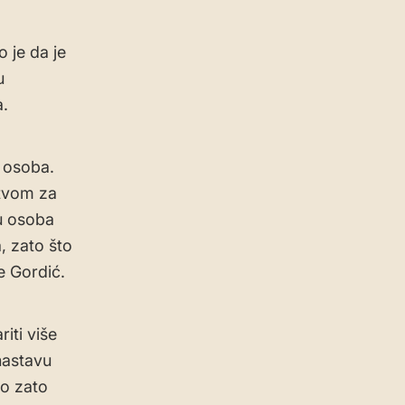
 je da je
u
a.
h osoba.
stvom za
tu osoba
, zato što
e Gordić.
iti više
nastavu
no zato