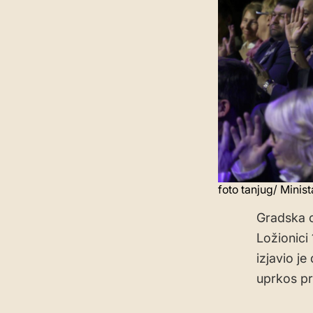
foto tanjug/ Minis
Gradska o
Ložionici
izjavio je
uprkos pr