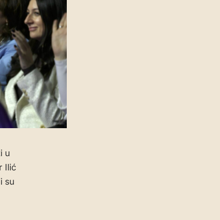
i u
Ilić
i su