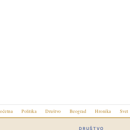
očetna
Politika
Društvo
Beograd
Hronika
Svet
DRUŠTVO