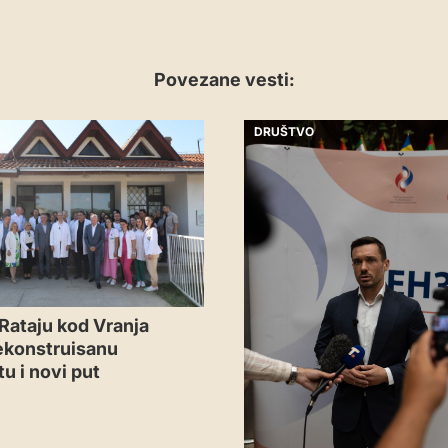
Povezane vesti:
DRUŠTVO
Rataju kod Vranja
ekonstruisanu
u i novi put