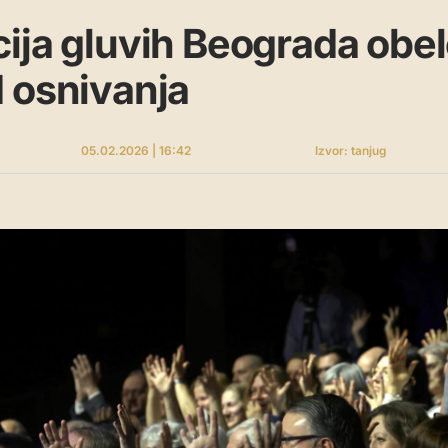
ija gluvih Beograda obel
 osnivanja
05.02.2026 | 16:42
Izvor: tanjug