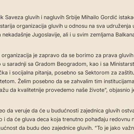
k Saveza gluvih i nagluvih Srbije Mihailo Gordić istakao
tarija organizacija gluvih u odnosu na sva udruženja 
nekadašnje Jugoslavije, ali i u svim zemljama Balkan
ih organizacija je zapravo da se borimo za prava gluvi
 u saradnji sa Gradom Beogradom, kao i sa Ministar
čka i socijalna pitanja, posebno sa Sektorom za zašti
ditetom. Želim posebno da se zahvalim tim institucijama
u da kvalitetnije provedemo naše živote”, objasnio j
eo da veruje da će u budućnosti zajednica gluvih ostvar
o i da će gluva deca koja trenutno pohađaju redovnu 
ućnost da budu deo zajednice gluvih. “To je jako važ