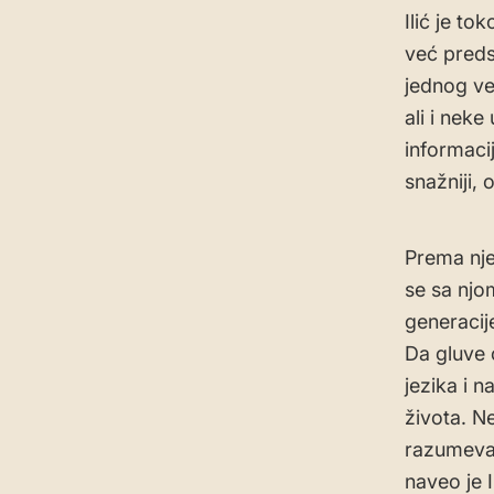
Ilić je t
već preds
jednog ve
ali i nek
informaci
snažniji, 
Prema nj
se sa njo
generacije
Da gluve 
jezika i 
života. 
razumevan
naveo je Il