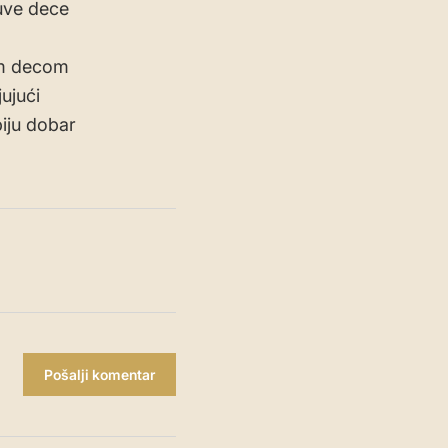
luve dece
jom decom
ujući
biju dobar
Pošalji komentar