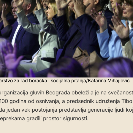
tarstvo za rad boračka i socijalna pitanja/Katarina Mihajlović
rganizacija gluvih Beograda obeležila je na svečanost
 100 godina od osnivanja, a predsednik udruženja Tibor 
 da jedan vek postojanja predstavlja generacije ljudi koj
eprekama gradili prostor sigurnosti.