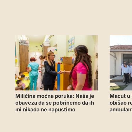
VESTI
DRUŠTVO
Miličina moćna poruka: Naša je
Macut u 
obaveza da se pobrinemo da ih
obišao r
mi nikada ne napustimo
ambulant