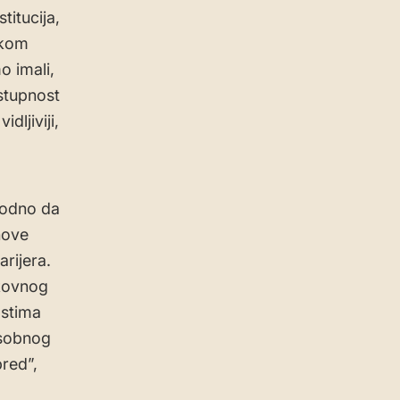
titucija,
okom
o imali,
stupnost
ljiviji,
hodno da
nove
arijera.
akovnog
astima
usobnog
pred”,