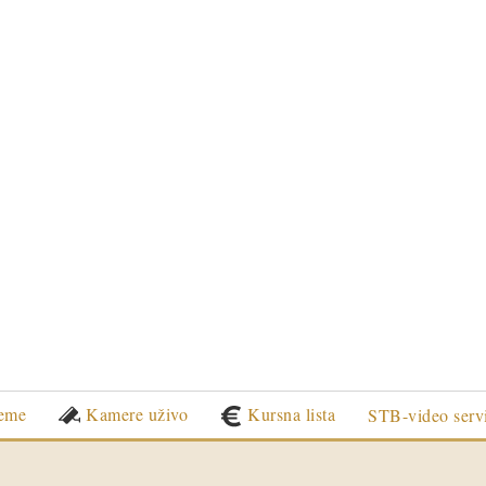
eme
Kamere uživo
Kursna lista
STB-video serv