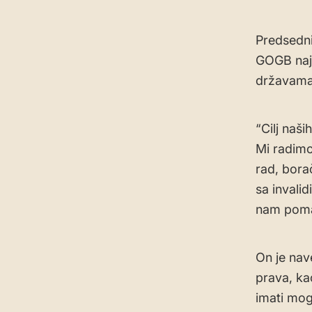
Predsedni
GOGB najs
državama 
“Cilj naš
Mi radimo
rad, bora
sa invali
nam pomaž
On je nav
prava, ka
imati mog