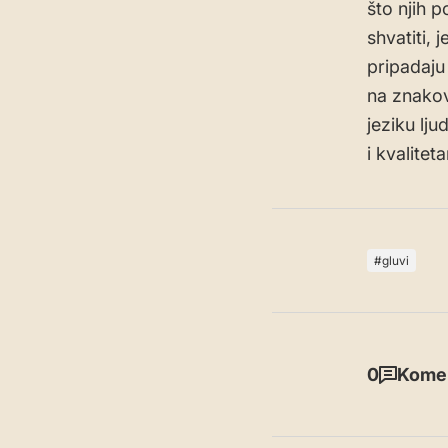
što njih p
shvatiti,
pripadaju
na znakov
jeziku lju
i kvalitet
gluvi
0
Komen