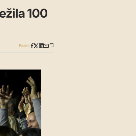
ežila 100
Podeli: