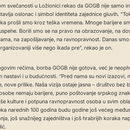
okom svečanosti u Ložionici rekao da GOGB nije samo ins
tavlja oslonac i simbol identiteta zajednice gluvih. “T
ka prošli smo kroz teška vremena. Mnoge barijere sm
e uspehe. Borili smo se na pravo na obrazovanje, na do
jama, na zapošljavanje, na ravnopravnost. Danas smo vid
organizovaniji više nego ikada pre”, rekao je on.
egovim rečima, borba GOGB nije gotova, već je neop
m nastavi i u budućnosti. “Pred nama su novi izazovi, 
, nove prilike. Naša vizija ostaje jasna – društvo bez b
osobe nemaju barijere, puno poštovanje srpskog zn
naše kulture i potpuna ravnopravnost osoba u svim obl
Neka narednih 100 godina budu godine još većeg međ
ja, još snažnijeg zajedništva i još hrabrijih koraka na
ić.