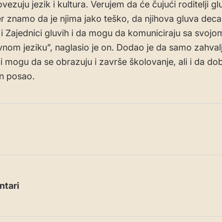
ovezuju jezik i kultura. Verujem da će čujući roditelji g
 jer znamo da je njima jako teško, da njihova gluva deca
 i Zajednici gluvih i da mogu da komuniciraju sa svo
nom jeziku”, naglasio je on. Dodao je da samo zahvalj
di mogu da se obrazuju i završe školovanje, ali i da do
an posao.
tari