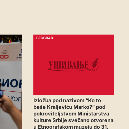
BEOGRAD
Izložba pod nazivom “Ko to
beše Kraljeviću Marko?” pod
pokroviteljstvom Ministarstva
kulture Srbije svečano otvorena
u Etnografskom muzeju do 31.