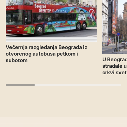
Večernja razgledanja Beograda iz
otvorenog autobusa petkom i
U Beograd
subotom
stradale u
crkvi sve