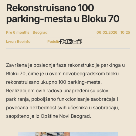
Rekonstruisano 100
parking-mesta u Bloku 70
Pre 6 months
|
Beograd
06.02.2026 | 10:25
Izvor: Beoinfo
Podeli:
Završena je poslednja faza rekonstrukcije parkinga u
Bloku 70, čime je u ovom novobeogradskom bloku
rekonstruisano ukupno 100 parking-mesta.
Realizacijom ovih radova unapređeni su uslovi
parkiranja, poboljšano funkcionisanje saobraćaja i
povećana bezbednost svih učesnika u saobraćaju,
saopšteno je iz Opštine Novi Beograd.