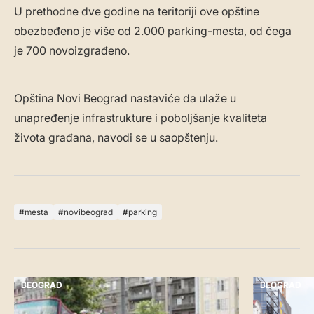
U prethodne dve godine na teritoriji ove opštine
obezbeđeno je više od 2.000 parking-mesta, od čega
je 700 novoizgrađeno.
Opština Novi Beograd nastaviće da ulaže u
unapređenje infrastrukture i poboljšanje kvaliteta
života građana, navodi se u saopštenju.
mesta
novibeograd
parking
BEOGRAD
BEOGRAD