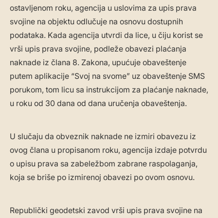
ostavljenom roku, agencija u uslovima za upis prava
svojine na objektu odlučuje na osnovu dostupnih
podataka. Kada agencija utvrdi da lice, u čiju korist se
vrši upis prava svojine, podleže obavezi plaćanja
naknade iz člana 8. Zakona, upućuje obaveštenje
putem aplikacije “Svoj na svome” uz obaveštenje SMS
porukom, tom licu sa instrukcijom za plaćanje naknade,
u roku od 30 dana od dana uručenja obaveštenja.
U slučaju da obveznik naknade ne izmiri obavezu iz
ovog člana u propisanom roku, agencija izdaje potvrdu
o upisu prava sa zabeležbom zabrane raspolaganja,
koja se briše po izmirenoj obavezi po ovom osnovu.
Republički geodetski zavod vrši upis prava svojine na