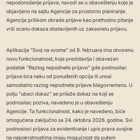
nepodonošenje prijave, navodi se u obaveštenju koje je
objavljeno na sajtu Agencije za prostorno planiranje.
Agencija prilikom obrade prijave kao prethodno pitanje
vrši ocenu dokaza dostavljenih uz zakasnelu prijavu.
Aplikacija “Svoj na svome” od 9. februara ima otvorenu
novu funkcionalnost, koja predstavlja i obavezan
podatak “Razlog nepodnete prijave” gde podnosilac
prijave bira neku od ponuđenih opcija ili unosi
samostalno razlog nepodnete prijave blagovremeno. U
polju “ubaci dokaz” se prilaže dokaz na koji se
podnosilac poziva, navedeno je u obaveštenju
Agencije. Ta funkcionalnost, kako je navedeno, biće
omogućena zaključno sa 24. oktobra 2026. godine. Svi
podnosioci prijava za evidentiranje i upis prava svojine
na nepokretnostima imaju mogućnost da putem