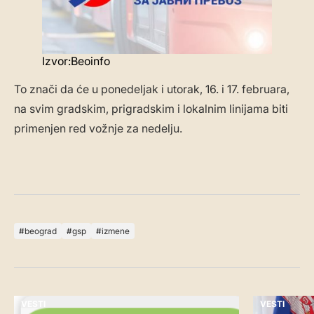
Izvor:Beoinfo
To znači da će u ponedeljak i utorak, 16. i 17. februara,
na svim gradskim, prigradskim i lokalnim linijama biti
primenjen red vožnje za nedelju.
beograd
gsp
izmene
VESTI
VESTI