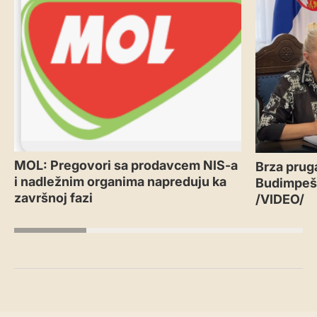
MOL: Pregovori sa prodavcem NIS-a
Brza prug
i nadležnim organima napreduju ka
Budimpešt
završnoj fazi
/VIDEO/