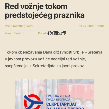
Red vožnje tokom
predstojećeg praznika
Pre 6 months
|
Vesti
11.02.2026 | 12:01
Izvor: Beoinfo
Podeli:
Tokom obeležavanja Dana državnosti Srbije – Sretenja,
u javnom prevozu važiće nedeljni red vožnje,
saopšteno je iz Sekretarijata za javni prevoz.