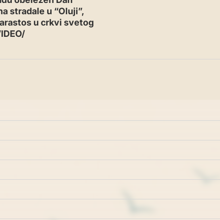
a stradale u “Oluji”,
arastos u crkvi svetog
VIDEO/