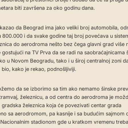
metara biti završena za oko godinu dana.
e kazao da Beograd ima jako veliki broj automobila, o
u 800.000 i da svake godine taj broj povećava u sistem
eznica do aerodroma nešto bez čega glavni grad više
 gostujući na TV Prva da se radi na saobraćajnicama 
ko u Novom Beogradu, tako i u široj centralnoj zoni da
bio, kako je rekao, podnošljiviji.
ožemo da se izborimo sa tim ako nemamo šinske pre
ramvaj, železnicu, a od centra do aerodroma je možd
a gradska železnica koja će povezivati centar grada
eno sa aerodromom, pa kasnije i sa budućim sajmom
 Nacionalnim stadionom gde u kratkom vremenu treb