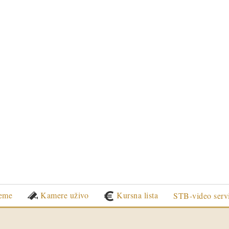
eme
Kamere uživo
Kursna lista
STB-video serv