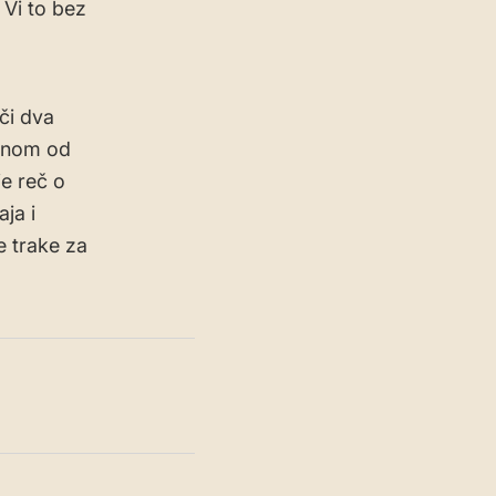
. Vi to bez
či dva
zinom od
je reč o
ja i
e trake za