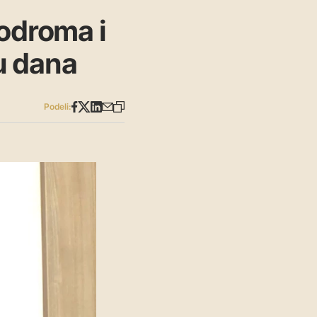
rodroma i
u dana
Podeli: