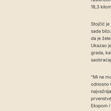
18,3 kilo
Stojčić j
sada bliz
da je žel
Ukazao je
grada, ka
saobraćaj 
“Mi ne m
odnosno t
najvažnij
prvenstv
Ekspom i