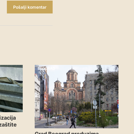
Pošalji komentar
BEOGRAD
zacija
zaštite
Grad Beograd preduzima