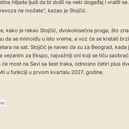
ina hiljada ljudi da bi došli na neki događaj i vratili se
revoza ne možete”, kazao je Stojčić.
 je, kako je rekao Stojčić, dvokolosečna pruga, što zna
 da se mimoiđu u isto vreme, a voz će se kretati br
etara na sat. Stojčić je naveo da su za Beograd, kada 
a vezanim za Ekspo, najvažniji oni koji se tiču saobraća
 će most na Savi sa šest traka, odnosno četiri plus dv
iti u funkciji u prvom kvartalu 2027. godine.
voz