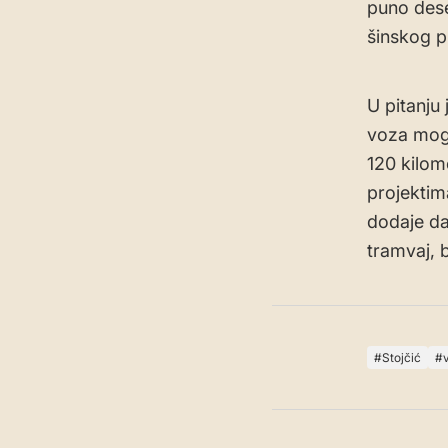
puno deset
šinskog p
U pitanju
voza mogu
120 kilom
projektim
dodaje da
tramvaj, b
Stojčić