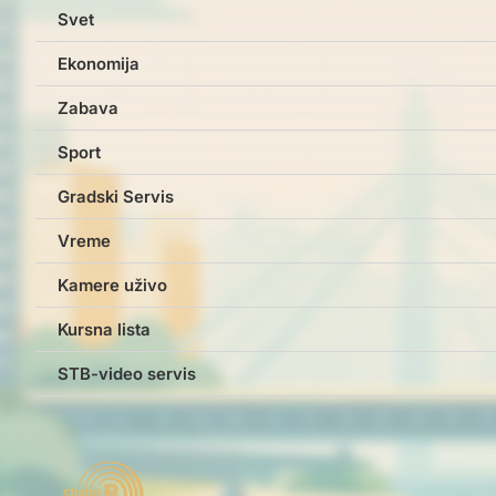
Svet
Ekonomija
Zabava
Sport
Gradski Servis
Vreme
Kamere uživo
Kursna lista
STB-video servis