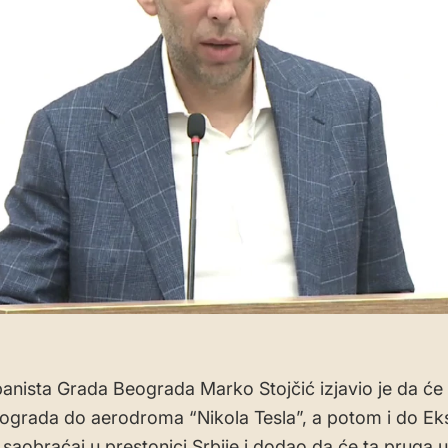
banista Grada Beograda Marko Stojčić izjavio je da će
ograda do aerodroma “Nikola Tesla”, a potom i do Ek
i saobraćaj u prestonici Srbije i dodao da će ta pruga 