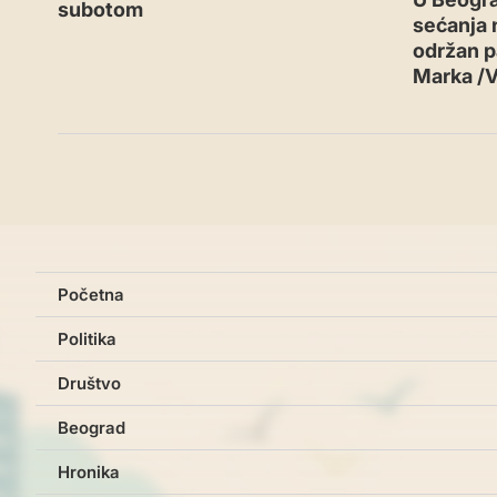
subotom
sećanja n
održan p
Marka /
Početna
Politika
Društvo
Beograd
Hronika