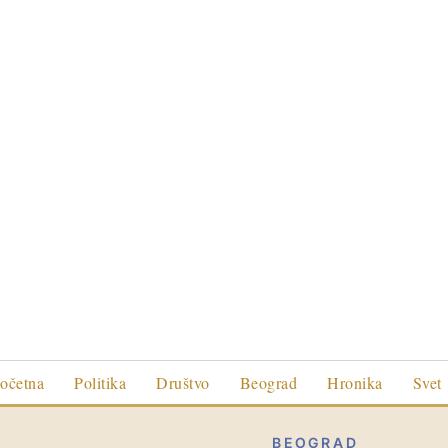
očetna
Politika
Društvo
Beograd
Hronika
Svet
BEOGRAD