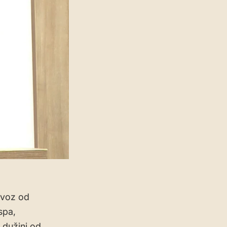
 voz od
spa,
u dužini od