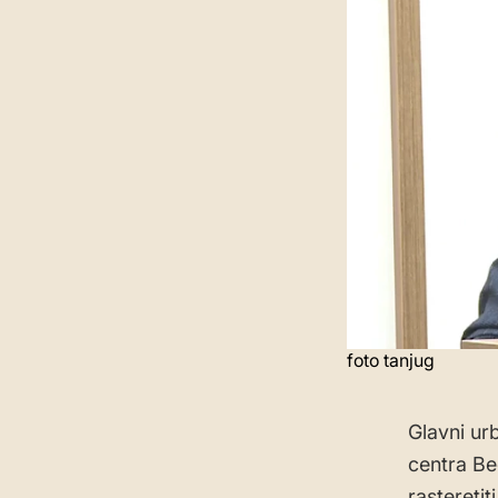
foto tanjug
Glavni ur
centra Be
rasteretit