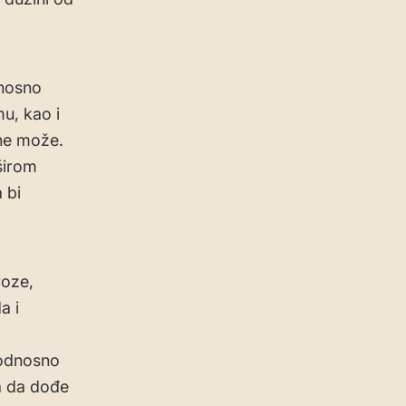
dnosno
u, kao i
 ne može.
širom
 bi
voze,
a i
 odnosno
a da dođe