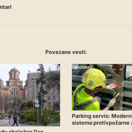
tari
Povezane vesti:
BEOGRAD
Parking servis: Moderni
sistema protivpožarne 
adu obeležen Dan