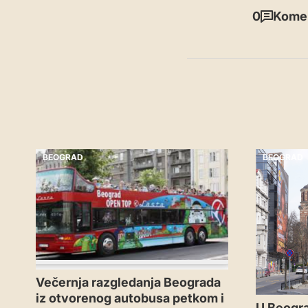
0
Komen
BEOGRAD
BEOGRAD
Večernja razgledanja Beograda
iz otvorenog autobusa petkom i
U Beogr