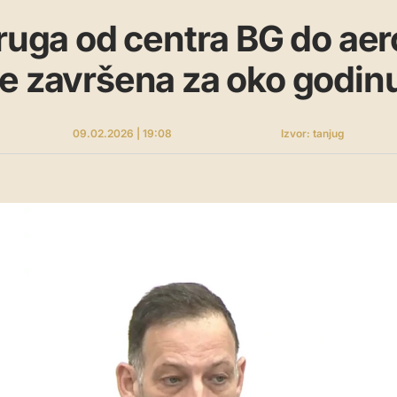
Pruga od centra BG do ae
e završena za oko godin
09.02.2026 | 19:08
Izvor: tanjug