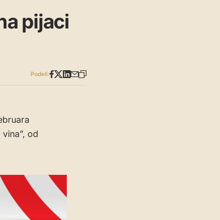
na pijaci
Podeli:
februara
 vina”, od