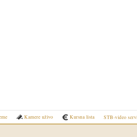
eme
Kamere uživo
Kursna lista
STB-video serv