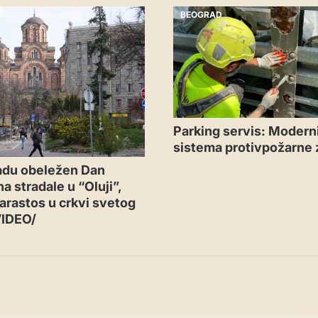
BEOGRAD
Parking servis: Moderni
sistema protivpožarne 
adu obeležen Dan
a stradale u “Oluji”,
arastos u crkvi svetog
VIDEO/