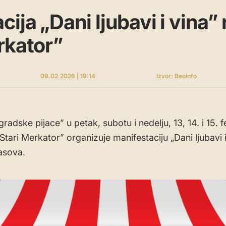
ija „Dani ljubavi i vina” 
rkator”
09.02.2026 | 19:14
Izvor: Beoinfo
adske pijace” u petak, subotu i nedelju, 13, 14. i 15. 
„Stari Merkator” organizuje manifestaciju „Dani ljubavi i
asova.