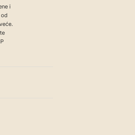
ene i
 od
veće.
te
KP