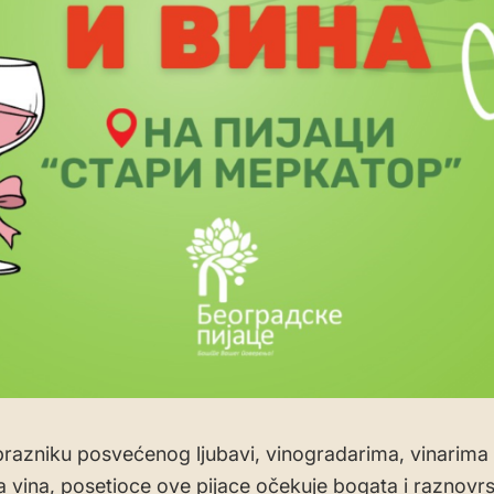
prazniku posvećenog ljubavi, vinogradarima, vinarima 
ima vina, posetioce ove pijace očekuje bogata i raznovr