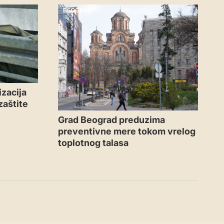
BEOGRAD
zacija
zaštite
Grad Beograd preduzima
preventivne mere tokom vrelog
toplotnog talasa