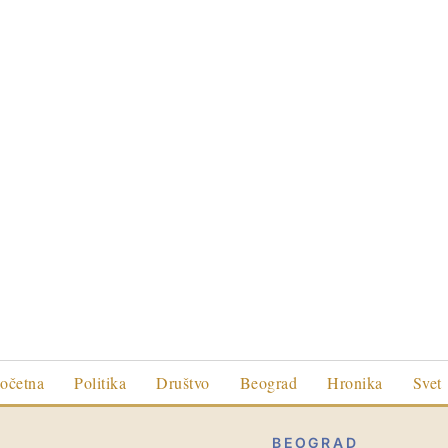
očetna
Politika
Društvo
Beograd
Hronika
Svet
BEOGRAD