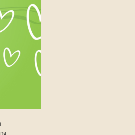
i
sna