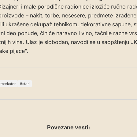
izajneri i male porodične radionice izložiće ručno rađ
proizvode – nakit, torbe, nesesere, predmete izrađene
ili ukrašene dekupaž tehnikom, dekorativne sapune, s
ni deo ponude, činiće naravno i vino, tačnije razne vrs
tnijih vina. Ulaz je slobodan, navodi se u saopštenju J
ke pijace”.
merkator
stari
Povezane vesti: