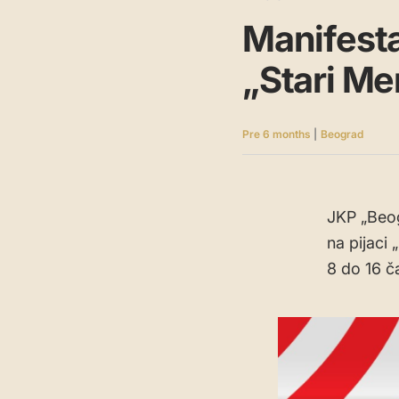
Manifestac
„Stari Me
Pre 6 months
|
Beograd
JKP „Beogr
na pijaci 
8 do 16 č