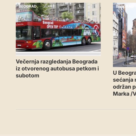
BEOGRAD
BEOGRAD
Večernja razgledanja Beograda
iz otvorenog autobusa petkom i
U Beogr
subotom
sećanja n
održan p
Marka /