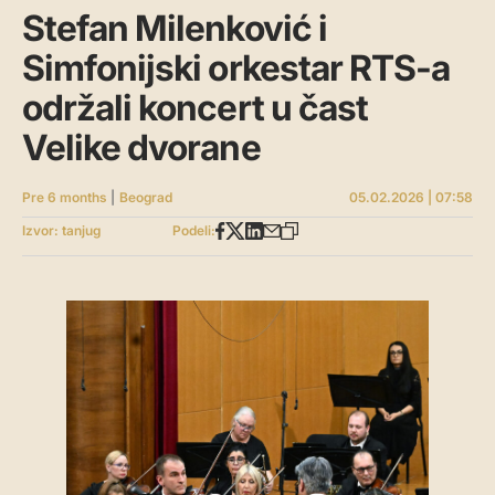
Stefan Milenković i
Simfonijski orkestar RTS-a
održali koncert u čast
Velike dvorane
Pre 6 months
|
Beograd
05.02.2026 | 07:58
Izvor: tanjug
Podeli: