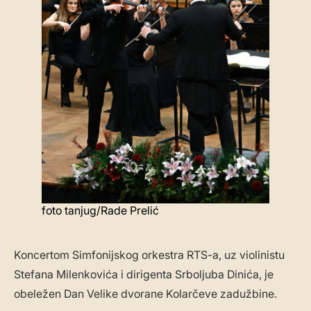
foto tanjug/Rade Prelić
Koncertom Simfonijskog orkestra RTS-a, uz violinistu
Stefana Milenkovića i dirigenta Srboljuba Dinića, je
obeležen Dan Velike dvorane Kolarčeve zadužbine.