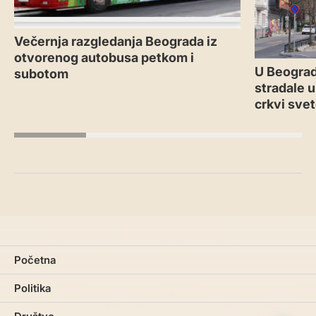
Večernja razgledanja Beograda iz
otvorenog autobusa petkom i
U Beograd
subotom
stradale u
crkvi sve
Početna
Politika