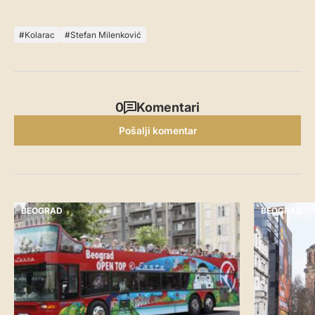
Kolarac
Stefan Milenković
0
Komentari
Pošalji komentar
BEOGRAD
BEOGRAD