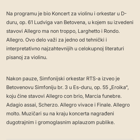
Na programu je bio Koncert za violinu i orkestar u D-
duru, op. 61 Ludviga van Betovena, u kojem su izvedeni
stavovi Allegro ma non troppo, Larghetto i Rondo.
Allegro. Ovo delo važi za jedno od tehnički i
interpretativno najzahtevnijih u celokupnoj literaturi
pisanoj za violinu.
Nakon pauze, Simfonijski orkestar RTS-a izveo je
Betovenovu Simfoniju br. 3 u Es-duru, op. 55 „Eroika“,
koju čine stavovi Allegro con brio, Marcia funebre.
Adagio assai, Scherzo. Allegro vivace i Finale. Allegro
molto. Muzičari su na kraju koncerta nagrađeni
dugotrajnim i gromoglasnim aplauzom publike.