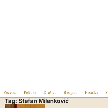
Početna
Politika
Društvo
Beograd
Hronika
S
Tag:
Stefan Milenković