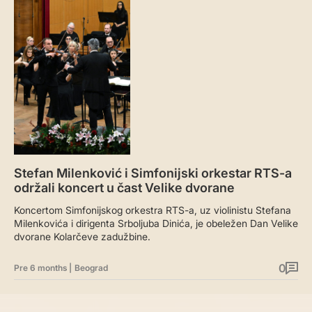
Stefan Milenković i Simfonijski orkestar RTS-a
održali koncert u čast Velike dvorane
Koncertom Simfonijskog orkestra RTS-a, uz violinistu Stefana
Milenkovića i dirigenta Srboljuba Dinića, je obeležen Dan Velike
dvorane Kolarčeve zadužbine.
0
Pre 6 months
|
Beograd