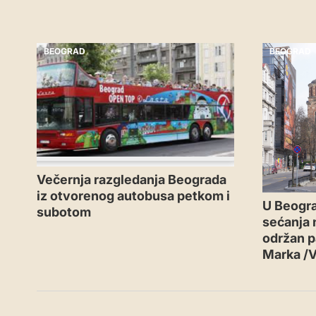
BEOGRAD
BEOGRAD
Večernja razgledanja Beograda
iz otvorenog autobusa petkom i
U Beogr
subotom
sećanja n
održan p
Marka /