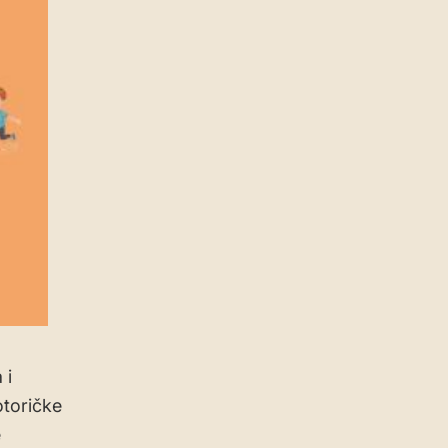
 i
toričke
e