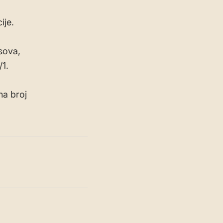
ije.
sova,
1.
na broj