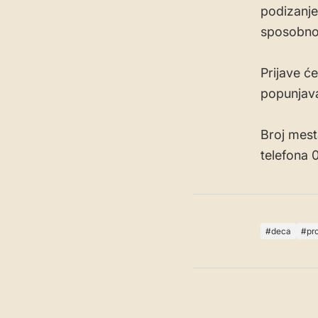
podizanje 
sposobnost
Prijave ć
popunjava
Broj mest
telefona
deca
pr