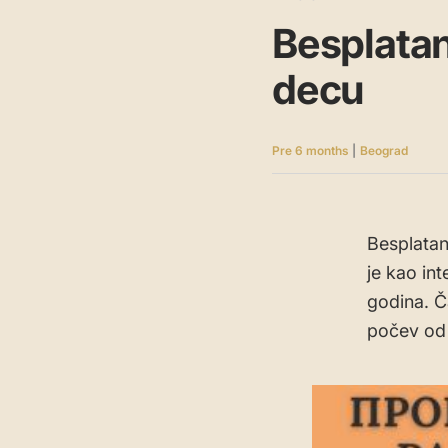
Besplatan
decu
Pre 6 months
|
Beograd
Besplatan
je kao int
godina. Č
počev od 