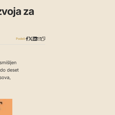
zvoja za
Podeli:
smišljen
t do deset
sova,