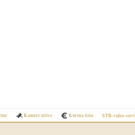
eme
Kamere uživo
Kursna lista
STB-video serv