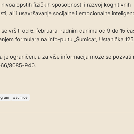
nivoa opštih fizičkih sposobnosti i razvoj kognitivnih
i, ali i usavršavanje socijalne i emocionalne inteligenc
e se vršiti od 6. februara, radnim danima od 9 do 15 ča
njem formulara na info-pultu „Šumica”, Ustanička 125/
a je ograničen, a za više informacija može se pozvati 
 066/8085-940.
ogram
sumice