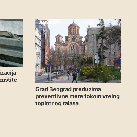
BEOGRAD
zacija
zaštite
Grad Beograd preduzima
preventivne mere tokom vrelog
toplotnog talasa