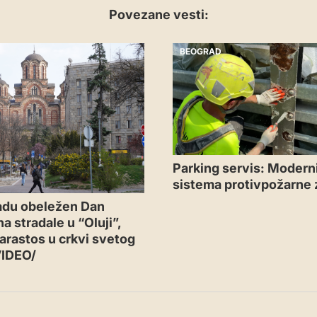
Povezane vesti:
BEOGRAD
Parking servis: Moderni
sistema protivpožarne 
adu obeležen Dan
a stradale u “Oluji”,
arastos u crkvi svetog
VIDEO/