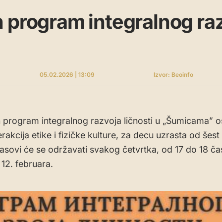
 program integralnog ra
05.02.2026 | 13:09
Izvor: Beoinfo
 program integralnog razvoja ličnosti u „Šumicama” o
erakcija etike i fizičke kulture, za decu uzrasta od šes
asovi će se održavati svakog četvrtka, od 17 do 18 ča
12. februara.