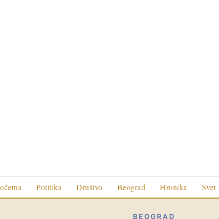
očetna
Politika
Društvo
Beograd
Hronika
Svet
BEOGRAD