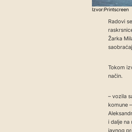
Izvor:Printscreen
Radovi se
raskrsnic
Žarka Mil
saobraćaj
Tokom izv
način.
– vozila s
komune – 
Aleksandr
i dalje na
javnog p