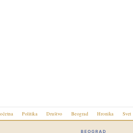
očetna
Politika
Društvo
Beograd
Hronika
Svet
BEOGRAD