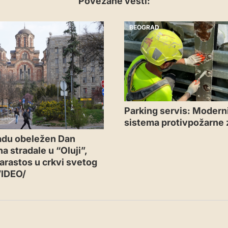
Povezane vesti:
BEOGRAD
Parking servis: Moderni
sistema protivpožarne 
adu obeležen Dan
a stradale u “Oluji”,
arastos u crkvi svetog
VIDEO/