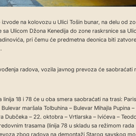
 izvode na kolovozu u Ulici Tošin bunar, na delu od z
e sa Ulicom Džona Kenedija do zone raskrsnice sa Ul
adinovića, pri čemu će predmetna deonica biti zatvor
.
ođenja radova, vozila javnog prevoza će saobraćati n
a linija 18 i 78 će u oba smera saobraćati na trasi: Pari
Bulevar maršala Tolbuhina – Bulevar Mihajla Pupina –
a Dubčeka – 22. oktobra – Vrtlarska – Ivićeva – Teod
 redovnim trasama (linija 78 u skladu sa režimom rada l
revoza zbog radova na demontaži Starog savskog mos