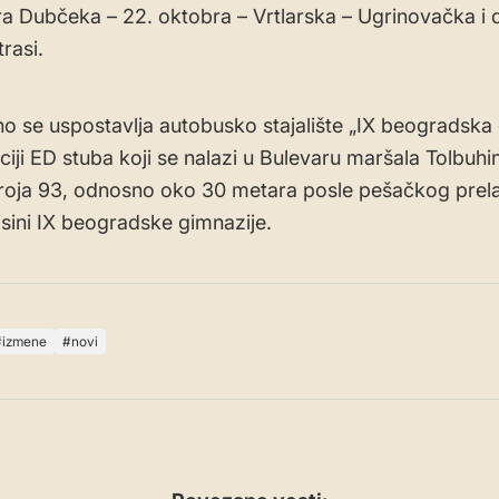
a Dubčeka – 22. oktobra – Vrtlarska – Ugrinovačka i d
rasi.
o se uspostavlja autobusko stajalište „IX beogradska
ciji ED stuba koji se nalazi u Bulevaru maršala Tolbuhi
oja 93, odnosno oko 30 metara posle pešačkog prela
visini IX beogradske gimnazije.
izmene
novi