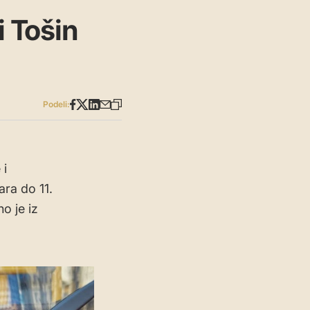
i Tošin
Podeli:
 i
ara do 11.
o je iz