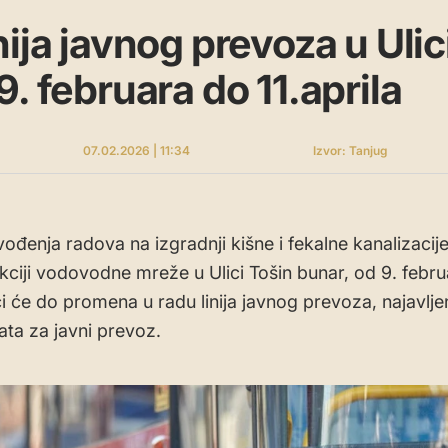
ija javnog prevoza u Ulic
. februara do 11.aprila
07.02.2026 | 11:34
Izvor: Tanjug
ođenja radova na izgradnji kišne i fekalne kanalizacije
kciji vodovodne mreže u Ulici Tošin bunar, od 9. febru
ći će do promena u radu linija javnog prevoza, najavljen
ata za javni prevoz.