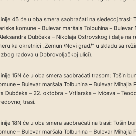
linije 45 će u oba smera saobraćati na sledećoj trasi: 
ariske komune – Bulevar maršala Tolbuhina – Bulevar 
Aleksandra Dubčeka – Nikolaja Ostrovskog i dalje na 
smeru ka okretnici „Zemun /Novi grad/” u skladu sa re
a zbog radova u Dobrovoljačkoj ulici).
 linije 15N će u oba smera saobraćati trasom: Tošin bun
omune – Bulevar maršala Tolbuhina – Bulevar Mihajla 
a Dubčeka – 22. oktobra – Vrtlarska – Ivićeva – Teod
 redovnoj trasi.
linije 18N će u oba smera saobraćati na trasi: Tošin bu
omune – Bulevar maršala Tolbuhina – Bulevar Mihajla 