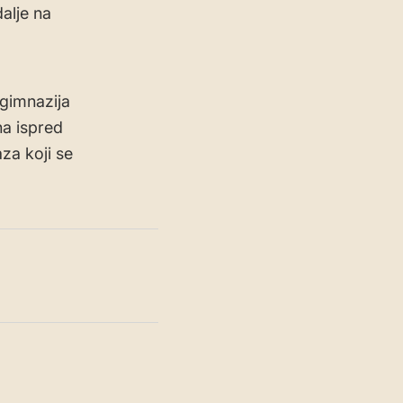
alje na
 gimnazija
na ispred
za koji se