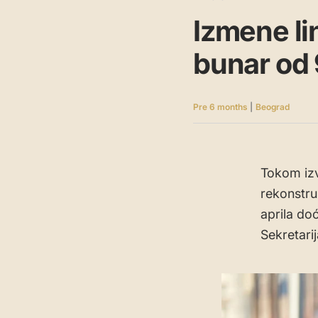
Izmene lin
bunar od 9
Pre 6 months
|
Beograd
Tokom izv
rekonstru
aprila do
Sekretarij