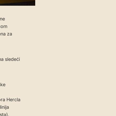
one
icom
ena za
a sledeći
ske
ora Hercla
inija
ta).