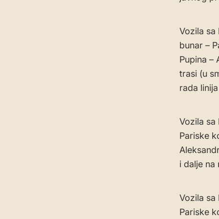
Vozila sa 
bunar – P
Pupina – 
trasi (u 
rada linij
Vozila sa
Pariske k
Aleksandr
i dalje na
Vozila sa 
Pariske k