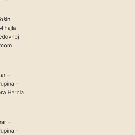
Tošin
Mihajla
redovnoj
žimom
ar –
Pupina –
ora Hercla
nar –
Pupina –