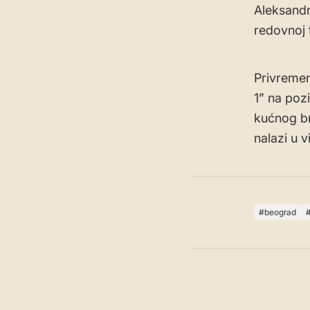
Aleksandr
redovnoj t
Privremen
1” na pozi
kućnog br
nalazi u 
beograd