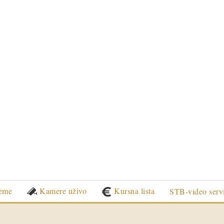
eme
Kamere uživo
Kursna lista
STB-video serv