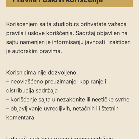
Korišćenjem sajta studiob.rs prihvatate važeća
pravila i uslove korišćenja. Sadržaj objavljen na
sajtu namenjen je informisanju javnosti i zaštićen
je autorskim pravima.
Korisnicima nije dozvoljeno:
– neovlašćeno preuzimanje, kopiranje i
distribucija sadržaja
– korišćenje sajta u nezakonite ili neetičke svrhe
– objavljivanje uvredljivih, netačnih ili štetnih
komentara
Izdavač zadržava pravo izmene sadržaja,