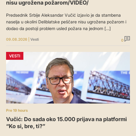
nisu ugrožena požarom/VIDEO/
Predsednik Srbije Aleksandar Vučić izjavio je da stambena
naselja u okolini Deliblatske peščare nisu ugrožena požarom i
dodao da postoji problem usled požara na jednom […]
09.08.2026
|
Vesti
0
VESTI
Pre 19 hours
Vučić: Do sada oko 15.000 prijava na platformi
“Ko si, bre, ti?”