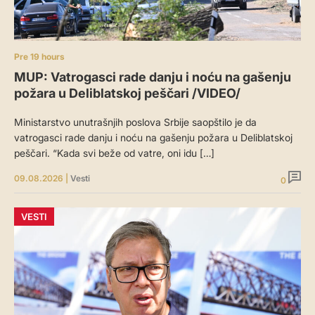
Pre 19 hours
MUP: Vatrogasci rade danju i noću na gašenju
požara u Deliblatskoj peščari /VIDEO/
Ministarstvo unutrašnjih poslova Srbije saopštilo je da
vatrogasci rade danju i noću na gašenju požara u Deliblatskoj
peščari. “Kada svi beže od vatre, oni idu […]
09.08.2026
|
Vesti
0
VESTI