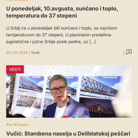
U ponedeljak, 10.avgusta, sunčano i toplo,
temperatura do 37 stepeni
U Srbiji će u ponedeljak biti sunčano i toplo, sa najvišom
temperaturom do 37 stepeni. U planinskim predelima
jugoistočne i južne Srbije posle podne, uz […]
09.08.2026
|
Vesti
0
VESTI
Pre 19 hours
Vučić: Stambena naselja u Deliblatskoj peščari