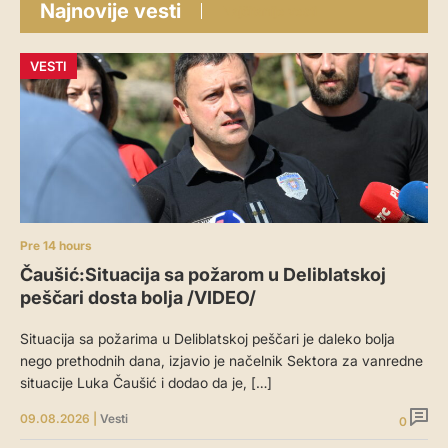
Najnovije vesti
Najčitanije vesti
VESTI
Pre 14 hours
Čaušić:Situacija sa požarom u Deliblatskoj
peščari dosta bolja /VIDEO/
Situacija sa požarima u Deliblatskoj peščari je daleko bolja
nego prethodnih dana, izjavio je načelnik Sektora za vanredne
situacije Luka Čaušić i dodao da je, […]
09.08.2026
|
Vesti
0