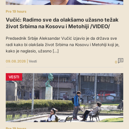
Pre 19 hours
Vučić: Radimo sve da olakšamo užasno težak
život Srbima na Kosovu i Metohiji /VIDEO/
Predsednik Srbije Aleksandar Vučić izjavio je da država sve
radi kako bi olakšala život Srbima na Kosovu i Metohiji koji je,
kako je naglasio, užasno […]
09.08.2026
|
Vesti
0
VESTI
Pre 19 hours