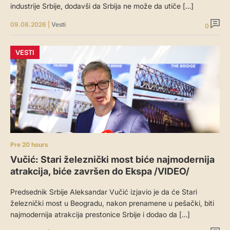
industrije Srbije, dodavši da Srbija ne može da utiče […]
09.08.2026
|
Vesti
0
VESTI
Pre 20 hours
Vučić: Stari železnički most biće najmodernija
atrakcija, biće završen do Ekspa /VIDEO/
Predsednik Srbije Aleksandar Vučić izjavio je da će Stari
železnički most u Beogradu, nakon prenamene u pešački, biti
najmodernija atrakcija prestonice Srbije i dodao da […]