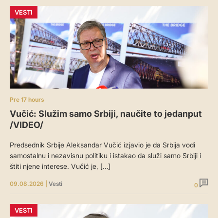
VESTI
Pre 17 hours
Vučić: Služim samo Srbiji, naučite to jedanput
/VIDEO/
Predsednik Srbije Aleksandar Vučić izjavio je da Srbija vodi
samostalnu i nezavisnu politiku i istakao da služi samo Srbiji i
štiti njene interese. Vučić je, […]
09.08.2026
|
Vesti
0
VESTI