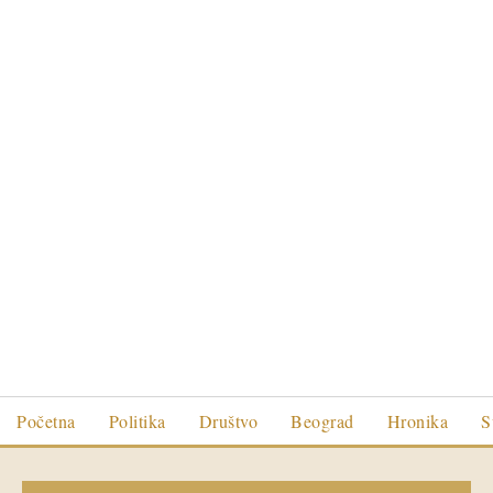
Početna
Politika
Društvo
Beograd
Hronika
S