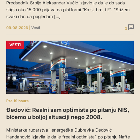
Predsednik Srbije Aleksandar Vučić izjavio je da je do sada
stiglo oko 15.000 prijava na platformi “Ko si, bre, ti?”. “Stižem
svaki dan da pogledam […]
09.08.2026
|
Vesti
0
VESTI
Pre 19 hours
Đedović: Realni sam optimista po pitanju NIS,
bićemo u boljoj situaciji nego 2008.
Ministarka rudarstva i energetike Dubravka Đedović
Handanović izjavila je da je “realni optimista” po pitanju Nafte