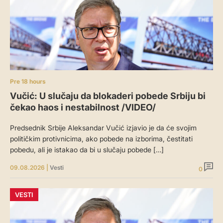
Pre 18 hours
Vučić: U slučaju da blokaderi pobede Srbiju bi
čekao haos i nestabilnost /VIDEO/
Predsednik Srbije Aleksandar Vučić izjavio je da će svojim
političkim protivnicima, ako pobede na izborima, čestitati
pobedu, ali je istakao da bi u slučaju pobede […]
09.08.2026
|
Vesti
0
VESTI