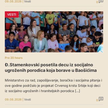
09.08.2026
|
Vesti
0
VESTI
Pre 20 hours
Đ.Stamenkovski posetila decu iz socijalno
ugroženih porodica koja borave u Baošićima
Ministarstvo za rad, zapošljavanje, boračka i socijalna pitanja i
ove godine podržalo je projekat Crvenog krsta Srbije koji deci
iz socijalno ugroženih i hraniteljskih porodica […]
09.08.2026
|
Vesti
0