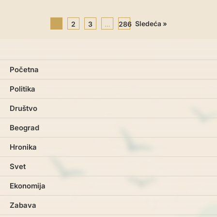
Sledeća »
1
2
3
…
286
Početna
Politika
Društvo
Beograd
Hronika
Svet
Ekonomija
Zabava