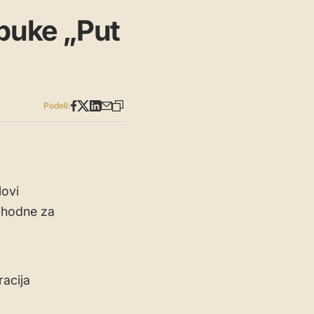
obuke „Put
Podeli:
Novi
ophodne za
racija