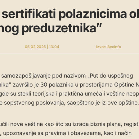
 sertifikati polaznicima 
nog preduzetnika”
05.02.2026 | 13:04
Izvor: Beoinfo
 samozapošljavanje pod nazivom „Put do uspešnog
ika” završilo je 30 polaznika u prostorijama Opštine 
de su stekli teorijska i praktična umeća i veštine ne
e sopstvenog poslovanja, saopšteno je iz ove opštine.
čili nove veštine kao što su izrada biznis plana, regist
i, upoznavanje sa pravima i obavezama, kao i način