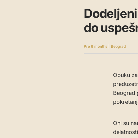
Dodeljeni
do uspeš
Pre 6 months
|
Beograd
Obuku za
preduzetn
Beograd g
pokretanj
Oni su nau
delatnost