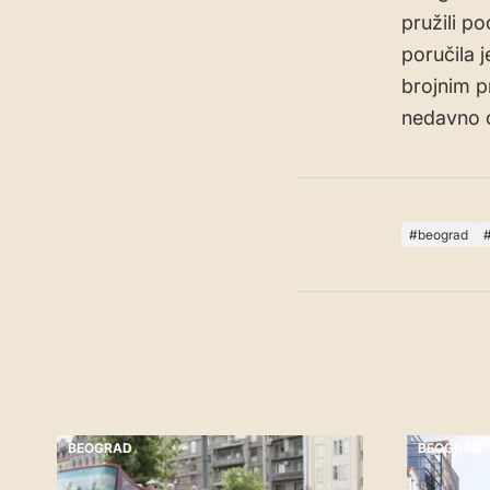
pružili po
poručila 
brojnim p
nedavno o
beograd
BEOGRAD
BEOGRAD