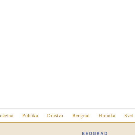
očetna
Politika
Društvo
Beograd
Hronika
Svet
BEOGRAD