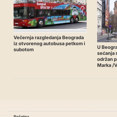
Večernja razgledanja Beograda
iz otvorenog autobusa petkom i
U Beogr
subotom
sećanja n
održan p
Marka /
Početna