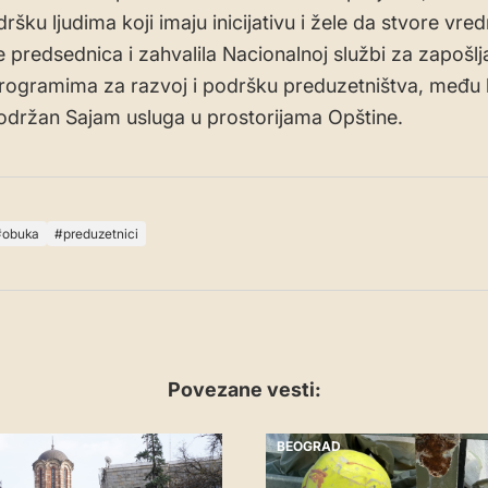
dršku ljudima koji imaju inicijativu i žele da stvore vre
je predsednica i zahvalila Nacionalnoj službi za zapošl
rogramima za razvoj i podršku preduzetništva, među k
držan Sajam usluga u prostorijama Opštine.
obuka
preduzetnici
Povezane vesti:
BEOGRAD