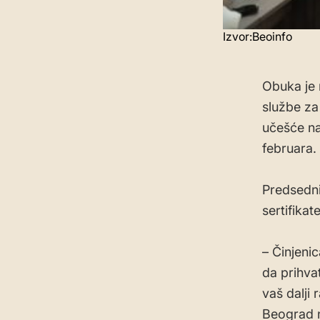
Izvor:Beoinfo
Obuka je 
službe za
učešće na
februara.
Predsedni
sertifika
– Činjeni
da prihva
vaš dalji
Beograd n