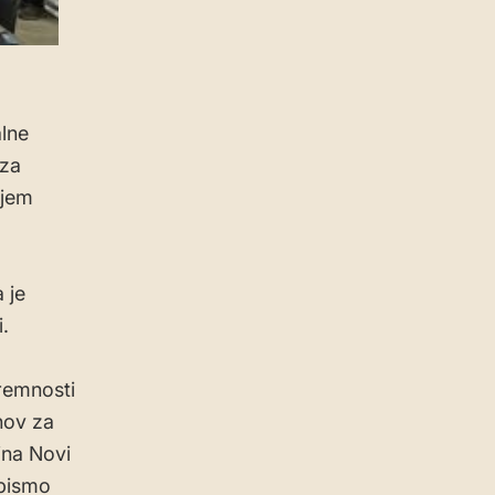
alne
 za
ajem
 je
.
premnosti
nov za
ina Novi
 bismo