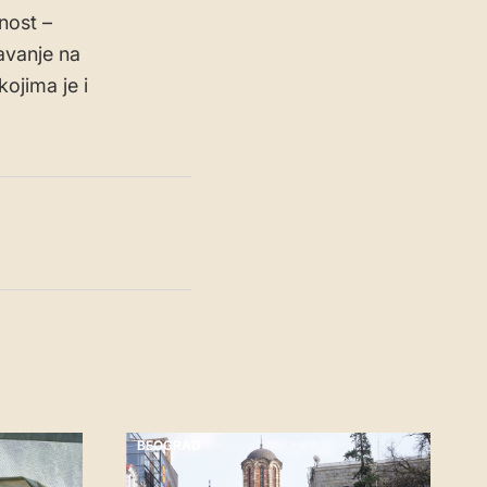
dnost –
javanje na
ojima je i
BEOGRAD