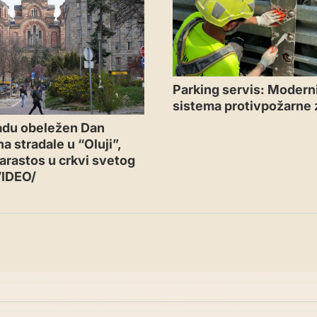
Parking servis: Moderni
sistema protivpožarne 
adu obeležen Dan
a stradale u “Oluji”,
arastos u crkvi svetog
VIDEO/