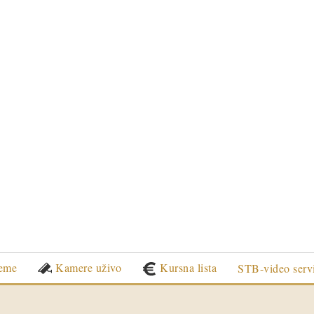
eme
Kamere uživo
Kursna lista
STB-video serv