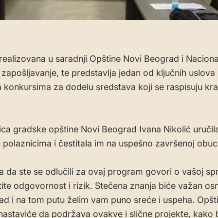
realizovana u saradnji Opštine Novi Beograd i Nacion
 zapošljavanje, te predstavlja jedan od ključnih uslova
 konkursima za dodelu sredstava koji se raspisuju kr
ca gradske opštine Novi Beograd Ivana Nikolić uručila
te polaznicima i čestitala im na uspešno završenoj obuci
ca da ste se odlučili za ovaj program govori o vašoj s
tite odgovornost i rizik. Stečena znanja biće važan os
 rad i na tom putu želim vam puno sreće i uspeha. Opšt
astaviće da podržava ovakve i slične projekte, kako