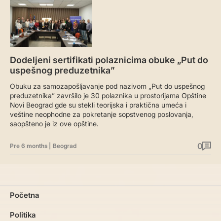
Dodeljeni sertifikati polaznicima obuke „Put do
uspešnog preduzetnika”
Obuku za samozapošljavanje pod nazivom „Put do uspešnog
preduzetnika” završilo je 30 polaznika u prostorijama Opštine
Novi Beograd gde su stekli teorijska i praktična umeća i
veštine neophodne za pokretanje sopstvenog poslovanja,
saopšteno je iz ove opštine.
0
Pre 6 months
|
Beograd
Početna
Politika