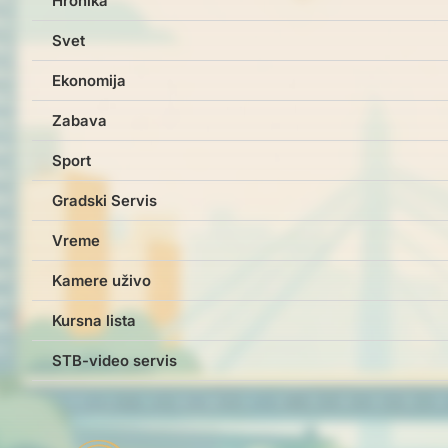
Hronika
Svet
Ekonomija
Zabava
Sport
Gradski Servis
Vreme
Kamere uživo
Kursna lista
STB-video servis