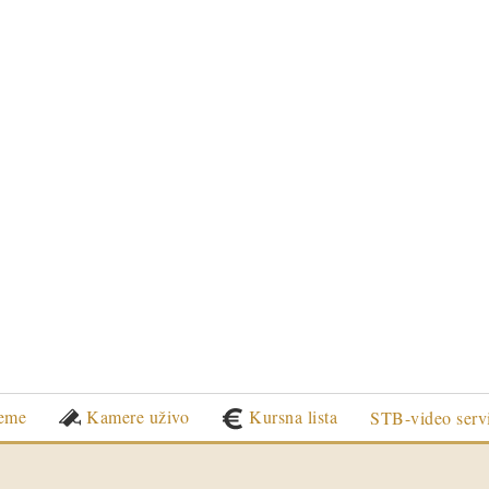
eme
Kamere uživo
Kursna lista
STB-video serv