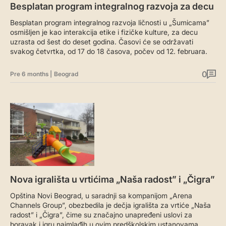
Besplatan program integralnog razvoja za decu
Besplatan program integralnog razvoja ličnosti u „Šumicama”
osmišljen je kao interakcija etike i fizičke kulture, za decu
uzrasta od šest do deset godina. Časovi će se održavati
svakog četvrtka, od 17 do 18 časova, počev od 12. februara.
0
Pre 6 months
|
Beograd
Nova igrališta u vrtićima „Naša radost” i „Čigra”
Opština Novi Beograd, u saradnji sa kompanijom „Arena
Channels Group”, obezbedila je dečja igrališta za vrtiće „Naša
radost” i „Čigra”, čime su značajno unapređeni uslovi za
boravak i igru najmlađih u ovim predškolskim ustanovama,