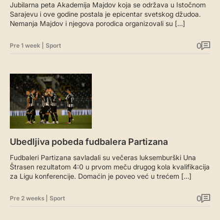
Jubilarna peta Akademija Majdov koja se održava u Istočnom
Sarajevu i ove godine postala je epicentar svetskog džudoa.
Nemanja Majdov i njegova porodica organizovali su […]
0
Pre 1 week
|
Sport
Ubedljiva pobeda fudbalera Partizana
Fudbaleri Partizana savladali su večeras luksemburški Una
Štrasen rezultatom 4:0 u prvom meču drugog kola kvalifikacija
za Ligu konferencije. Domaćin je poveo već u trećem […]
0
Pre 2 weeks
|
Sport