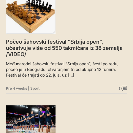
Počeo šahovski festival “Srbija open”,
učestvuje više od 550 takmičara iz 38 zemalja
/VIDEO/
Međunarodni šahovski festival “Srbija open”, šesti po redu,
počeo je u Beogradu, otvaranjem tri od ukupno 12 turnira.
Festival će trajati do 22. jula, uz […]
0
Pre 4 weeks
|
Sport