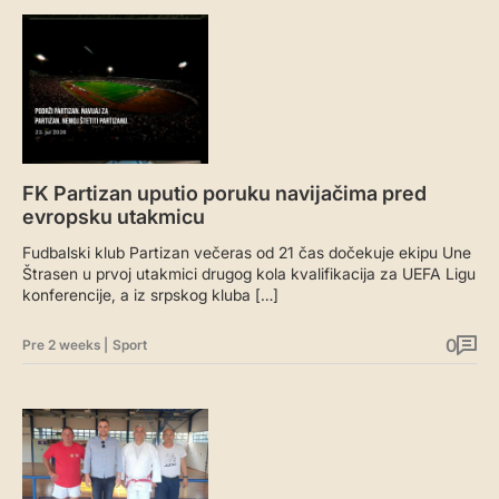
FK Partizan uputio poruku navijačima pred
evropsku utakmicu
Fudbalski klub Partizan večeras od 21 čas dočekuje ekipu Une
Štrasen u prvoj utakmici drugog kola kvalifikacija za UEFA Ligu
konferencije, a iz srpskog kluba […]
0
Pre 2 weeks
|
Sport