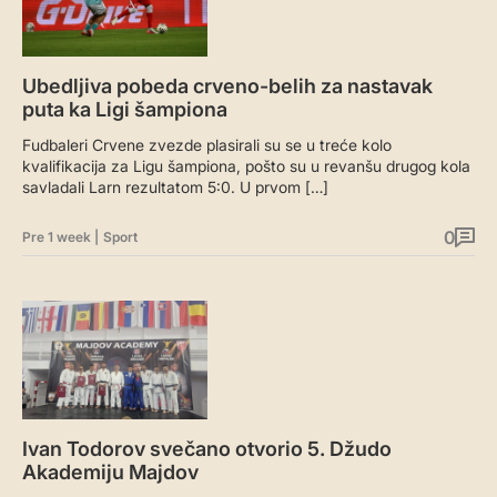
Ubedljiva pobeda crveno-belih za nastavak
puta ka Ligi šampiona
Fudbaleri Crvene zvezde plasirali su se u treće kolo
kvalifikacija za Ligu šampiona, pošto su u revanšu drugog kola
savladali Larn rezultatom 5:0. U prvom […]
0
Pre 1 week
|
Sport
Ivan Todorov svečano otvorio 5. Džudo
Akademiju Majdov