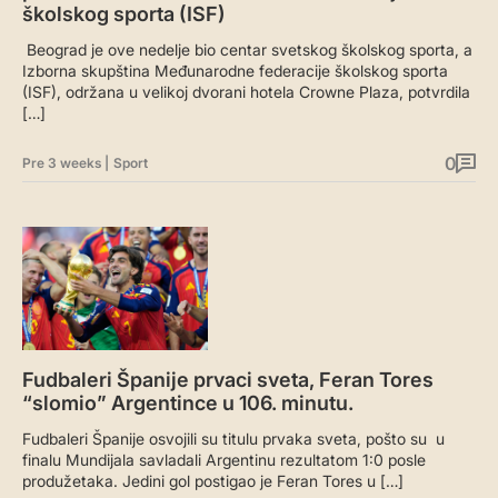
školskog sporta (ISF)
Beograd je ove nedelje bio centar svetskog školskog sporta, a
Izborna skupština Međunarodne federacije školskog sporta
(ISF), održana u velikoj dvorani hotela Crowne Plaza, potvrdila
[…]
0
Pre 3 weeks
|
Sport
Fudbaleri Španije prvaci sveta, Feran Tores
“slomio” Argentince u 106. minutu.
Fudbaleri Španije osvojili su titulu prvaka sveta, pošto su u
finalu Mundijala savladali Argentinu rezultatom 1:0 posle
produžetaka. Jedini gol postigao je Feran Tores u […]