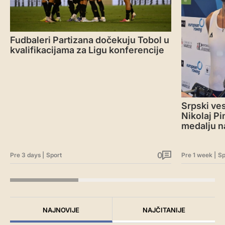
Fudbaleri Partizana dočekuju Tobol u
kvalifikacijama za Ligu konferencije
Srpski ves
Nikolaj Pi
medalju n
0
Pre 3 days
|
Sport
Pre 1 week
|
Sp
NAJNOVIJE
NAJČITANIJE