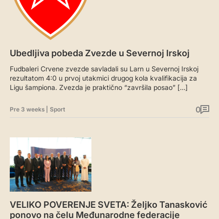
Ubedljiva pobeda Zvezde u Severnoj Irskoj
Fudbaleri Crvene zvezde savladali su Larn u Severnoj Irskoj
rezultatom 4:0 u prvoj utakmici drugog kola kvalifikacija za
Ligu šampiona. Zvezda je praktično “završila posao” […]
0
Pre 3 weeks
|
Sport
VELIKO POVERENJE SVETA: Željko Tanasković
ponovo na čelu Međunarodne federacije