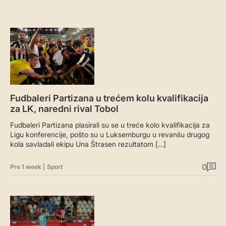
Fudbaleri Partizana u trećem kolu kvalifikacija
za LK, naredni rival Tobol
Fudbaleri Partizana plasirali su se u treće kolo kvalifikacija za
Ligu konferencije, pošto su u Luksemburgu u revanšu drugog
kola savladali ekipu Una Štrasen rezultatom […]
0
Pre 1 week
|
Sport