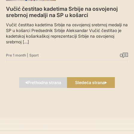
Vučić čestitao kadetima Srbije na osvojenoj
srebrnoj medalji na SP u košarci
Vučić čestitao kadetima Srbije na osvojenoj srebrnoj medalji na
SP u košarci Predsednik Srbije Aleksandar Vučić čestitao je
kadetskoj košarkaškoj reprezentaciji Srbije na osvojenoj
srebrnoj […]
0
Pre 1 month
|
Sport
Prethodna strana
Sledeća strana