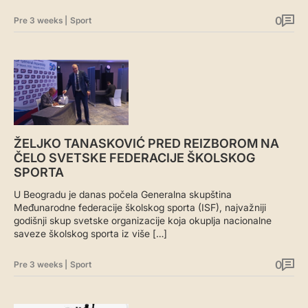
0
Pre 3 weeks
|
Sport
ŽELJKO TANASKOVIĆ PRED REIZBOROM NA
ČELO SVETSKE FEDERACIJE ŠKOLSKOG
SPORTA
U Beogradu je danas počela Generalna skupština
Međunarodne federacije školskog sporta (ISF), najvažniji
godišnji skup svetske organizacije koja okuplja nacionalne
saveze školskog sporta iz više […]
0
Pre 3 weeks
|
Sport