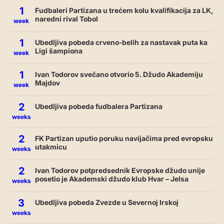
1
Fudbaleri Partizana u trećem kolu kvalifikacija za LK,
naredni rival Tobol
week
1
Ubedljiva pobeda crveno-belih za nastavak puta ka
Ligi šampiona
week
1
Ivan Todorov svečano otvorio 5. Džudo Akademiju
Majdov
week
2
Ubedljiva pobeda fudbalera Partizana
weeks
2
FK Partizan uputio poruku navijačima pred evropsku
utakmicu
weeks
2
Ivan Todorov potpredsednik Evropske džudo unije
posetio je Akademski džudo klub Hvar – Jelsa
weeks
3
Ubedljiva pobeda Zvezde u Severnoj Irskoj
weeks