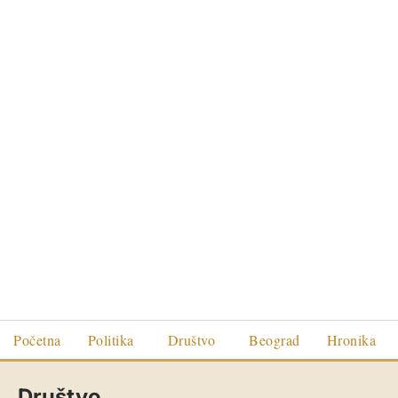
Početna
Politika
Društvo
Beograd
Hronika
Društvo