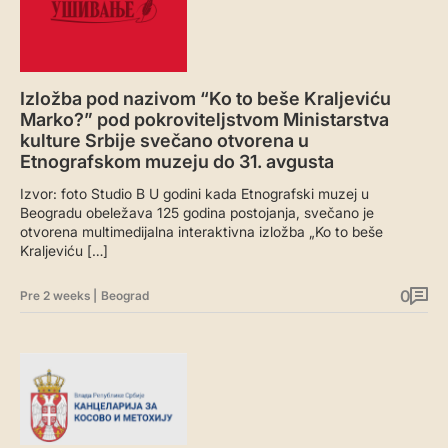
Izložba pod nazivom “Ko to beše Kraljeviću
Marko?” pod pokroviteljstvom Ministarstva
kulture Srbije svečano otvorena u
Etnografskom muzeju do 31. avgusta
Izvor: foto Studio B U godini kada Etnografski muzej u
Beogradu obeležava 125 godina postojanja, svečano je
otvorena multimedijalna interaktivna izložba „Ko to beše
Kraljeviću […]
0
Pre 2 weeks
|
Beograd