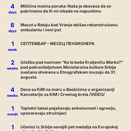
4
Miličina moćna poruka: Naša je obaveza da se
pobrinemo da ih mi nikada ne napustimo
days
6
Macut u Rataju kod Vranja obišao rekonstruisanu
ambulantu i novi put
days
1
СЕПТЕМБАР – МЕСЕЦ ПЕНЗИОНЕРА
week
2
Izložba pod nazivom “Ko to beše Kraljeviću Marko?”
pod pokroviteljstvom Ministarstva kulture Srbije
weeks
svečano otvorena u Etnografskom muzeju do 31.
avgusta
4
Deca sa KiM na moru u Baošićima u organizaciji
Kancelarije za KiM i Crvenog krsta /VIDEO/
weeks
1
Toplotni talasi pojačavaju anksioznost i agresiju,
upozoravaju stručnjaci
month
1
Učenici iz Srbije osvojili pet medalja na Evropskoj