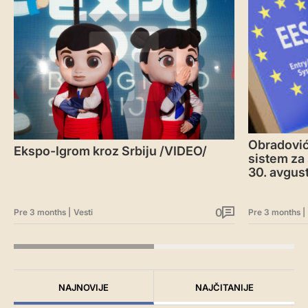
Obradović
Ekspo-Igrom kroz Srbiju /VIDEO/
sistem za 
30. avgus
0
Pre 3 months
|
Vesti
Pre 3 months
|
NAJNOVIJE
NAJČITANIJE