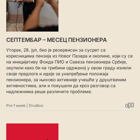
СЕПТЕМБАР – МЕСЕЦ ПЕНЗИОНЕРА
Уторак, 28. јул, био је резервисан за сусрет са
корисницима пензија из Новог Пазара и околине, који су се
на иницијативу Фонда ПИО и Савеза пензионера Србије,
окупили како би на трибини одржаној у овом граду изнели
своје предлоге и идеје за унапређење положаја
пензионера, за њихово активније учешће у друштвеним
активностима, али и покушали да кроз разговор са
надлежнима реше различите проблеме.
0
Pre 1 week
|
Društvo