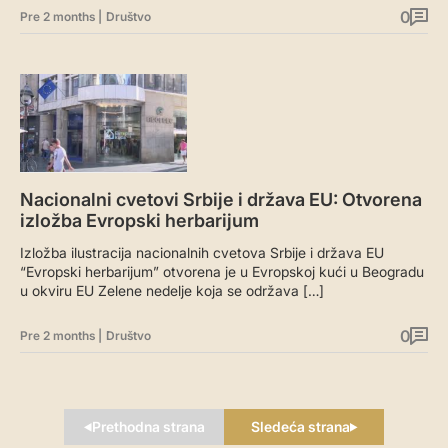
0
Pre 2 months
|
Društvo
Nacionalni cvetovi Srbije i država EU: Otvorena
izložba Evropski herbarijum
Izložba ilustracija nacionalnih cvetova Srbije i država EU
“Evropski herbarijum” otvorena je u Evropskoj kući u Beogradu
u okviru EU Zelene nedelje koja se održava […]
0
Pre 2 months
|
Društvo
Prethodna strana
Sledeća strana