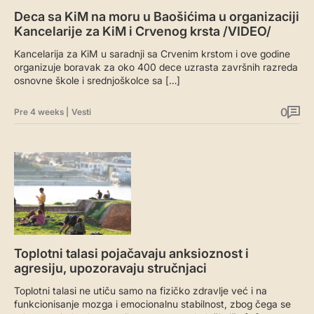
Deca sa KiM na moru u Baošićima u organizaciji
Kancelarije za KiM i Crvenog krsta /VIDEO/
Kancelarija za KiM u saradnji sa Crvenim krstom i ove godine
organizuje boravak za oko 400 dece uzrasta završnih razreda
osnovne škole i srednjoškolce sa […]
0
Pre 4 weeks
|
Vesti
Toplotni talasi pojačavaju anksioznost i
agresiju, upozoravaju stručnjaci
Toplotni talasi ne utiču samo na fizičko zdravlje već i na
funkcionisanje mozga i emocionalnu stabilnost, zbog čega se