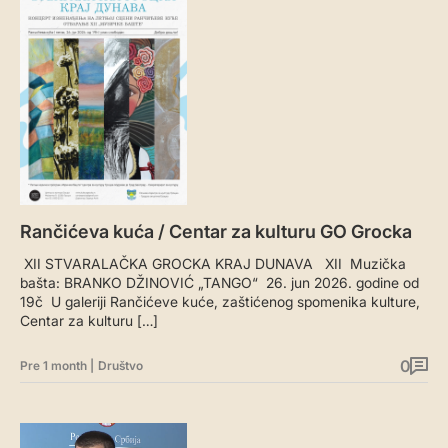
Rančićeva kuća / Centar za kulturu GO Grocka
XII STVARALAČKA GROCKA KRAJ DUNAVA XII Muzička
bašta: BRANKO DŽINOVIĆ „TANGO“ 26. jun 2026. godine od
19č U galeriji Rančićeve kuće, zaštićenog spomenika kulture,
Centar za kulturu […]
0
Pre 1 month
|
Društvo