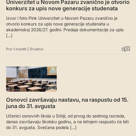
Univerzitet u Novom Pazaru zvanično je otvorio
konkurs za upis nove generacije studenata
Izvor i foto Pink Univerzitet u Novom Pazaru zvanično je
otvorio konkurs za upis nove generacije studenata u
akademskoj 2026/27. godini. Predaja dokumentacije za upis
[…]
0
Pre 1 month
|
Društvo
Osnovci završavaju nastavu, na raspustu od 15.
juna do 31. avgusta
Učenici osnovnih škola u Srbiji, od prvog do sedmog razreda,
danas završavaju školsku godinu, a na letnjem raspustu će biti
do 31. avgusta. Svečana podela […]