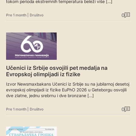
tokom perioda ekstremnih temperatura beleži više […]
0
Pre 1 month
|
Društvo
Učenici iz Srbije osvojili pet medalja na
Evropskoj olimpijadi iz fizike
Izvor Newsmaxbakans Učenici iz Srbije su na jubilarnoj desetoj
evropskoj olimpijadi iz fizike EuPhO 2026 u Geteborgu osvojili
dve zlatne, jednu srebrnu i dve bronzane […]
0
Pre 1 month
|
Društvo