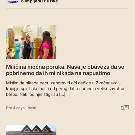
olimpijadi iz fizike
month
Miličina moćna poruka: Naša je obaveza da se
pobrinemo da ih mi nikada ne napustimo
Mislim da nikada neću zaboraviti oči dečice u Zvečanskoj,
kojoj je splet okolnosti od prvog daha namenio veliku životnu
borbu. Neki od njih stigli su […]
0
Pre 4 days
|
Vesti