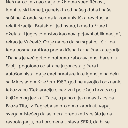
Naš narod je znao da je to životna specifičnost,
identitetski temelj, genetski kod našeg duha i naše
suštine. A onda se desila komunistička revolucija i
relativizacija. Bratstvo i jedinstvo, između žrtve i
dželata, i jugoslovenstvo kao novi pojavni oblik nacije”,
rekao je Vučević. On je naveo da su srpstvo i ćirilica
tada posmatrani kao prevaziđena i arhaična kategorija.
“Danas je već gotovo potpuno zaboravljeno, barem u
Srbiji, pogotovo od strane jugonostalgičara i
autošovinista, da je cvet hrvatske inteligencije na čelu
sa Miroslavom Krležom 1967. godine usvojio i obznanio
takozvanu ‘Deklaraciju o nazivu i položaju hrvatskog
književnog jezika’. Tada, u punom jeku vlasti Josipa
Broza Tita, iz Zagreba se prolomio zabrinuti vapaj
svega mislećeg da se mora preduzeti sve što je na
raspolaganju, pa i promena Ustava SFRJ, da bi se