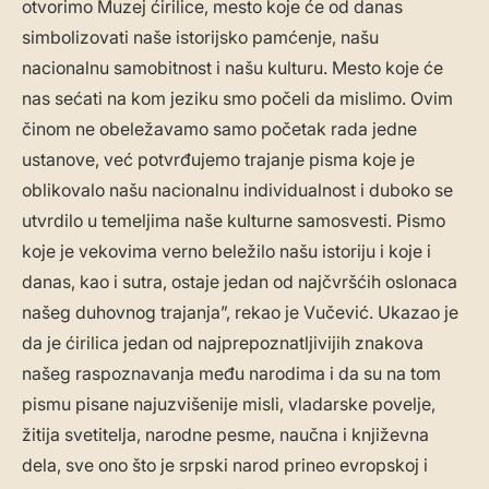
otvorimo Muzej ćirilice, mesto koje će od danas
simbolizovati naše istorijsko pamćenje, našu
nacionalnu samobitnost i našu kulturu. Mesto koje će
nas sećati na kom jeziku smo počeli da mislimo. Ovim
činom ne obeležavamo samo početak rada jedne
ustanove, već potvrđujemo trajanje pisma koje je
oblikovalo našu nacionalnu individualnost i duboko se
utvrdilo u temeljima naše kulturne samosvesti. Pismo
koje je vekovima verno beležilo našu istoriju i koje i
danas, kao i sutra, ostaje jedan od najčvršćih oslonaca
našeg duhovnog trajanja”, rekao je Vučević. Ukazao je
da je ćirilica jedan od najprepoznatljivijih znakova
našeg raspoznavanja među narodima i da su na tom
pismu pisane najuzvišenije misli, vladarske povelje,
žitija svetitelja, narodne pesme, naučna i književna
dela, sve ono što je srpski narod prineo evropskoj i