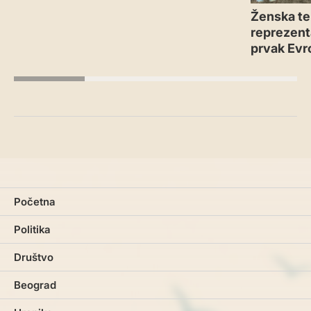
Ženska te
reprezenta
prvak Evr
Početna
Politika
Društvo
Beograd