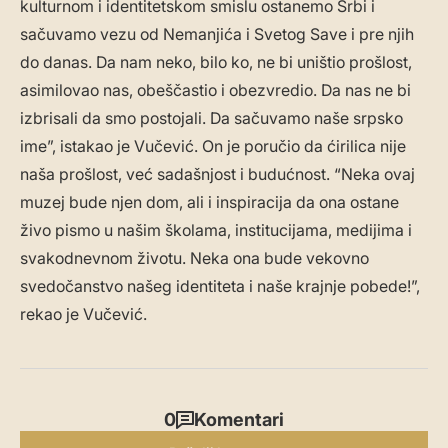
kulturnom i identitetskom smislu ostanemo Srbi i
sačuvamo vezu od Nemanjića i Svetog Save i pre njih
do danas. Da nam neko, bilo ko, ne bi uništio prošlost,
asimilovao nas, obeščastio i obezvredio. Da nas ne bi
izbrisali da smo postojali. Da sačuvamo naše srpsko
ime”, istakao je Vučević. On je poručio da ćirilica nije
naša prošlost, već sadašnjost i budućnost. “Neka ovaj
muzej bude njen dom, ali i inspiracija da ona ostane
živo pismo u našim školama, institucijama, medijima i
svakodnevnom životu. Neka ona bude vekovno
svedočanstvo našeg identiteta i naše krajnje pobede!”,
rekao je Vučević.
0
Komentari