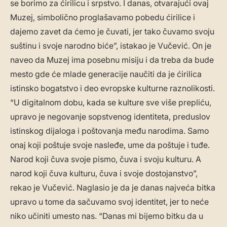
se borimo za ćirilicu i srpstvo. I danas, otvarajući ovaj
Muzej, simbolično proglašavamo pobedu ćirilice i
dajemo zavet da ćemo je čuvati, jer tako čuvamo svoju
suštinu i svoje narodno biće”, istakao je Vučević. On je
naveo da Muzej ima posebnu misiju i da treba da bude
mesto gde će mlade generacije naučiti da je ćirilica
istinsko bogatstvo i deo evropske kulturne raznolikosti.
“U digitalnom dobu, kada se kulture sve više prepliću,
upravo je negovanje sopstvenog identiteta, preduslov
istinskog dijaloga i poštovanja među narodima. Samo
onaj koji poštuje svoje nasleđe, ume da poštuje i tuđe.
Narod koji čuva svoje pismo, čuva i svoju kulturu. A
narod koji čuva kulturu, čuva i svoje dostojanstvo”,
rekao je Vučević. Naglasio je da je danas najveća bitka
upravo u tome da sačuvamo svoj identitet, jer to neće
niko učiniti umesto nas. “Danas mi bijemo bitku da u