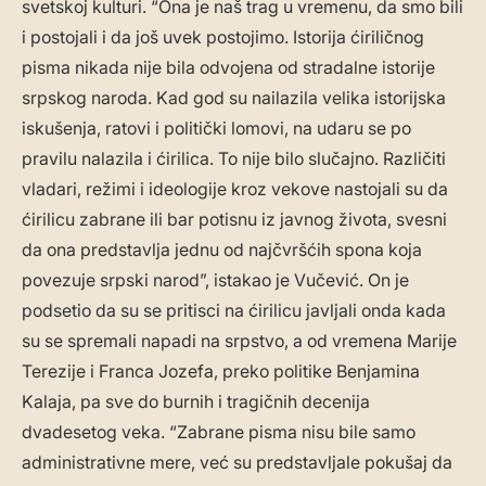
svetskoj kulturi. “Ona je naš trag u vremenu, da smo bili
i postojali i da još uvek postojimo. Istorija ćiriličnog
pisma nikada nije bila odvojena od stradalne istorije
srpskog naroda. Kad god su nailazila velika istorijska
iskušenja, ratovi i politički lomovi, na udaru se po
pravilu nalazila i ćirilica. To nije bilo slučajno. Različiti
vladari, režimi i ideologije kroz vekove nastojali su da
ćirilicu zabrane ili bar potisnu iz javnog života, svesni
da ona predstavlja jednu od najčvršćih spona koja
povezuje srpski narod”, istakao je Vučević. On je
podsetio da su se pritisci na ćirilicu javljali onda kada
su se spremali napadi na srpstvo, a od vremena Marije
Terezije i Franca Jozefa, preko politike Benjamina
Kalaja, pa sve do burnih i tragičnih decenija
dvadesetog veka. “Zabrane pisma nisu bile samo
administrativne mere, već su predstavljale pokušaj da