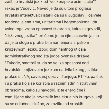
zaštitio hrvatski jezik od ‘velikosrpske asimilacije'”,
rekao je Vučević. Naveo je da su u tom proglasu
hrvatski intelektualci istakli da su u Jugoslaviji oživele
tendencije etatizma, unitarizma i hegemonizma i da
usled toga vreba opasnost stvaranja, kako su govorili,
“državnog jezika”, pri čemu je po njima sasvim jasno
da je ta uloga u praksi bila namenjena srpskom
književnom jeziku, zbog dominantnog uticaja
administrativnog sedišta jugoslovenske države.
“Takođe, smatrali su da se velika opasnost nad
hrvatskim književnim jezikom nadvila i zbog jezičke
prakse u JNA, saveznoj upravi, Tanjugu, PTT-u, pa čak
i u praksi koja se koristila u raznim administrativnim
obrascima, kako su navodili. Iz te energične i
osmišljene akcije hrvatskih intelektualnih krugova, koji
su se odlučno i složno, za razliku od srpskih