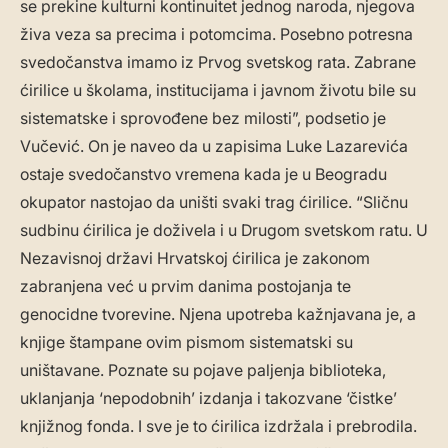
se prekine kulturni kontinuitet jednog naroda, njegova
živa veza sa precima i potomcima. Posebno potresna
svedočanstva imamo iz Prvog svetskog rata. Zabrane
ćirilice u školama, institucijama i javnom životu bile su
sistematske i sprovođene bez milosti”, podsetio je
Vučević. On je naveo da u zapisima Luke Lazarevića
ostaje svedočanstvo vremena kada je u Beogradu
okupator nastojao da uništi svaki trag ćirilice. “Sličnu
sudbinu ćirilica je doživela i u Drugom svetskom ratu. U
Nezavisnoj državi Hrvatskoj ćirilica je zakonom
zabranjena već u prvim danima postojanja te
genocidne tvorevine. Njena upotreba kažnjavana je, a
knjige štampane ovim pismom sistematski su
uništavane. Poznate su pojave paljenja biblioteka,
uklanjanja ‘nepodobnih’ izdanja i takozvane ‘čistke’
knjižnog fonda. I sve je to ćirilica izdržala i prebrodila.