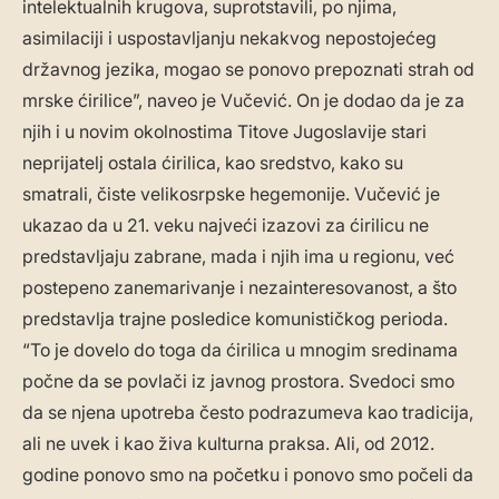
intelektualnih krugova, suprotstavili, po njima,
asimilaciji i uspostavljanju nekakvog nepostojećeg
državnog jezika, mogao se ponovo prepoznati strah od
mrske ćirilice”, naveo je Vučević. On je dodao da je za
njih i u novim okolnostima Titove Jugoslavije stari
neprijatelj ostala ćirilica, kao sredstvo, kako su
smatrali, čiste velikosrpske hegemonije. Vučević je
ukazao da u 21. veku najveći izazovi za ćirilicu ne
predstavljaju zabrane, mada i njih ima u regionu, već
postepeno zanemarivanje i nezainteresovanost, a što
predstavlja trajne posledice komunističkog perioda.
“To je dovelo do toga da ćirilica u mnogim sredinama
počne da se povlači iz javnog prostora. Svedoci smo
da se njena upotreba često podrazumeva kao tradicija,
ali ne uvek i kao živa kulturna praksa. Ali, od 2012.
godine ponovo smo na početku i ponovo smo počeli da