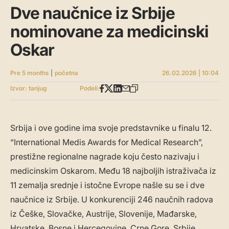
Dve naučnice iz Srbije
nominovane za medicinski
Oskar
Pre 5 months
|
početna
26.02.2026 | 10:04
Izvor: tanjug
Podeli:
Srbija i ove godine ima svoje predstavnike u finalu 12.
“International Medis Awards for Medical Research”,
prestižne regionalne nagrade koju često nazivaju i
medicinskim Oskarom. Među 18 najboljih istraživača iz
11 zemalja srednje i istočne Evrope našle su se i dve
naučnice iz Srbije. U konkurenciji 246 naučnih radova
iz Češke, Slovačke, Austrije, Slovenije, Mađarske,
Hrvatske, Bosne i Hercegovine, Crne Gore, Srbije,