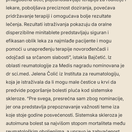
lekare, poboljšava preciznost doziranja, povećava
pridržavanje terapiji i omogućava bolje rezultate
lečenja. Rezultati istraživanja pokazuju da oralne
disperzibilne minitablete predstavljaju siguran i
efikasan oblik leka za najmlađe pacijente i mogu
pomoći u unapređenju terapije novorođenčadi i
odojčadi sa srčanom slabosti”, istakla Bajčetić. Iz
oblasti reumatologije za Medis nagradu nominovana je
dr sci.med. Jelena Čolić iz Instituta za reumatologiju,
koja je istraživala da li mogu male čestice u krvi da
predvide pogoršanje bolesti pluća kod sistemske
skleroze. “Pre svega, presrećna sam zbog nominacije,
jer ona predstavlja prepoznavanje važnosti teme iza
koje stoje godine posvećenosti. Sistemska skleroza je
autoimuna bolest sa najvišom stopom mortaliteta među
reumatološkim oboljenjima, a upravo je zahvaćenost