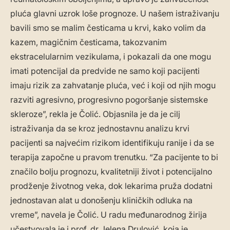
pluća glavni uzrok loše prognoze. U našem istraživanju
bavili smo se malim česticama u krvi, kako volim da
kazem, magičnim česticama, takozvanim
ekstracelularnim vezikulama, i pokazali da one mogu
imati potencijal da predvide ne samo koji pacijenti
imaju rizik za zahvatanje pluća, već i koji od njih mogu
razviti agresivno, progresivno pogoršanje sistemske
skleroze”, rekla je Čolić. Objasnila je da je cilj
istraživanja da se kroz jednostavnu analizu krvi
pacijenti sa najvećim rizikom identifikuju ranije i da se
terapija započne u pravom trenutku. “Za pacijente to bi
značilo bolju prognozu, kvalitetniji život i potencijalno
prodženje životnog veka, dok lekarima pruža dodatni
jednostavan alat u donošenju kliničkih odluka na
vreme”, navela je Čolić. U radu međunarodnog žirija
učestvovala je i prof. dr Jelena Drulović, koja je