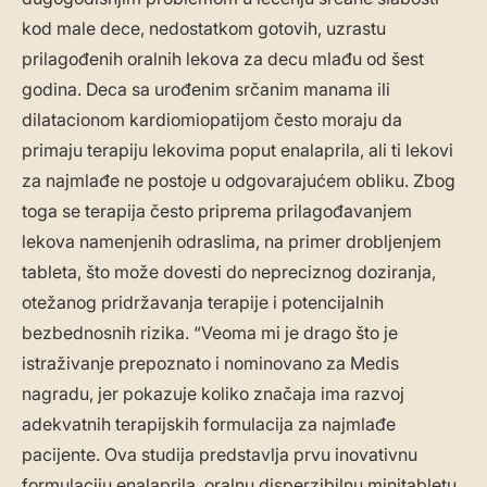
kod male dece, nedostatkom gotovih, uzrastu
prilagođenih oralnih lekova za decu mlađu od šest
godina. Deca sa urođenim srčanim manama ili
dilatacionom kardiomiopatijom često moraju da
primaju terapiju lekovima poput enalaprila, ali ti lekovi
za najmlađe ne postoje u odgovarajućem obliku. Zbog
toga se terapija često priprema prilagođavanjem
lekova namenjenih odraslima, na primer drobljenjem
tableta, što može dovesti do nepreciznog doziranja,
otežanog pridržavanja terapije i potencijalnih
bezbednosnih rizika. “Veoma mi je drago što je
istraživanje prepoznato i nominovano za Medis
nagradu, jer pokazuje koliko značaja ima razvoj
adekvatnih terapijskih formulacija za najmlađe
pacijente. Ova studija predstavlja prvu inovativnu
formulaciju enalaprila, oralnu disperzibilnu minitabletu