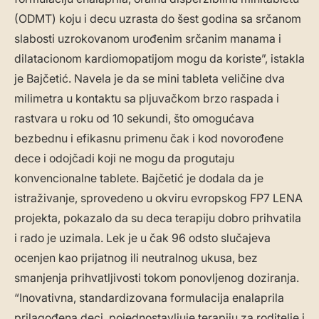
(ODMT) koju i decu uzrasta do šest godina sa srčanom
slabosti uzrokovanom urođenim srčanim manama i
dilatacionom kardiomopatijom mogu da koriste”, istakla
je Bajčetić. Navela je da se mini tableta veličine dva
milimetra u kontaktu sa pljuvačkom brzo raspada i
rastvara u roku od 10 sekundi, što omogućava
bezbednu i efikasnu primenu čak i kod novorođene
dece i odojčadi koji ne mogu da progutaju
konvencionalne tablete. Bajčetić je dodala da je
istraživanje, sprovedeno u okviru evropskog FP7 LENA
projekta, pokazalo da su deca terapiju dobro prihvatila
i rado je uzimala. Lek je u čak 96 odsto slučajeva
ocenjen kao prijatnog ili neutralnog ukusa, bez
smanjenja prihvatljivosti tokom ponovljenog doziranja.
“Inovativna, standardizovana formulacija enalaprila
prilagođena deci, pojednostavljuje terapiju za roditelje i