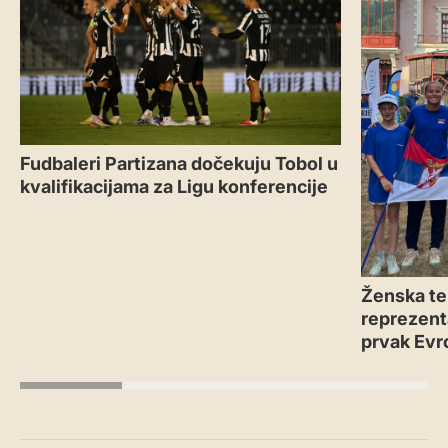
Fudbaleri Partizana dočekuju Tobol u
kvalifikacijama za Ligu konferencije
Ženska te
reprezenta
prvak Evr