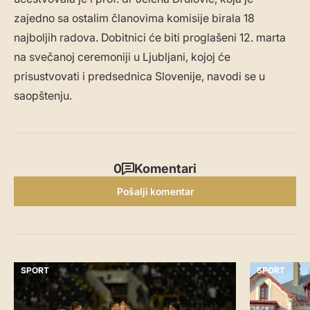
zajedno sa ostalim članovima komisije birala 18
najboljih radova. Dobitnici će biti proglašeni 12. marta
na svečanoj ceremoniji u Ljubljani, kojoj će
prisustvovati i predsednica Slovenije, navodi se u
saopštenju.
0
Komentari
Pošalji komentar
SPORT
SPORT