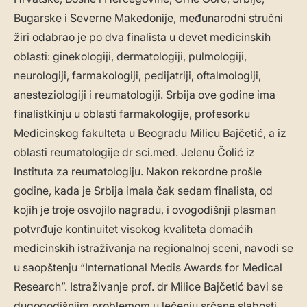
Bugarske i Severne Makedonije, međunarodni stručni
žiri odabrao je po dva finalista u devet medicinskih
oblasti: ginekologiji, dermatologiji, pulmologiji,
neurologiji, farmakologiji, pedijatriji, oftalmologiji,
anesteziologiji i reumatologiji. Srbija ove godine ima
finalistkinju u oblasti farmakologije, profesorku
Medicinskog fakulteta u Beogradu Milicu Bajčetić, a iz
oblasti reumatologije dr sci.med. Jelenu Čolić iz
Instituta za reumatologiju. Nakon rekordne prošle
godine, kada je Srbija imala čak sedam finalista, od
kojih je troje osvojilo nagradu, i ovogodišnji plasman
potvrđuje kontinuitet visokog kvaliteta domaćih
medicinskih istraživanja na regionalnoj sceni, navodi se
u saopštenju “International Medis Awards for Medical
Research”. Istraživanje prof. dr Milice Bajčetić bavi se
dugogodišnjim problemom u lečenju srčane slabosti