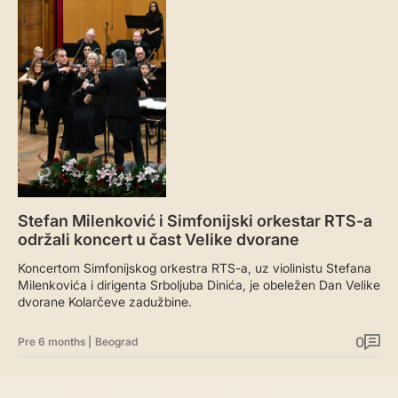
Stefan Milenković i Simfonijski orkestar RTS-a
održali koncert u čast Velike dvorane
Koncertom Simfonijskog orkestra RTS-a, uz violinistu Stefana
Milenkovića i dirigenta Srboljuba Dinića, je obeležen Dan Velike
dvorane Kolarčeve zadužbine.
0
Pre 6 months
|
Beograd