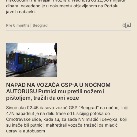
dinara, navedeno je u dokumentu objavljenom na Portalu
javnih nabavki.
0
Pre 6 months
|
Beograd
NAPAD NA VOZAČA GSP-A U NOĆNOM
AUTOBUSU Putnici mu pretili nožem i
pištoljem, tražili da oni voze
Sinoć oko 02.45 časova vozač GSP “Beograd” na noćnoj liniji
47N napadnut je na delu trase od Lisičijeg potoka do
Crnotravske ulice, kada su, za sada NN mladić i devojka, koji
su inače bili putnici, maltretirali vozača tražeći da mladić
upravlja autobusom