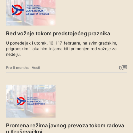
Red vožnje tokom predstojećeg praznika
U ponedeljak i utorak, 16. i 17. februara, na svim gradskim,
prigradskim i lokalnim linijama biti primenjen red vožnje za
nedelju.
0
Pre 6 months
|
Vesti
Promena režima javnog prevoza tokom radova
u Kruševačkoj