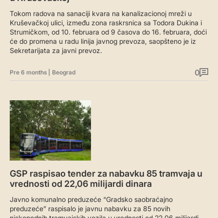
Tokom radova na sanaciji kvara na kanalizacionoj mreži u
Kruševačkoj ulici, između zona raskrsnica sa Todora Dukina i
Strumičkom, od 10. februara od 9 časova do 16. februara, doći
će do promena u radu linija javnog prevoza, saopšteno je iz
Sekretarijata za javni prevoz.
0
Pre 6 months
|
Beograd
GSP raspisao tender za nabavku 85 tramvaja u
vrednosti od 22,06 milijardi dinara
Javno komunalno preduzeće “Gradsko saobraćajno
preduzeće” raspisalo je javnu nabavku za 85 novih
niskopodnih tramvajskih vozila u vrednosti od 22,06 milijardi