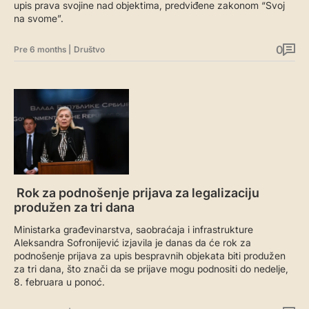
upis prava svojine nad objektima, predviđene zakonom “Svoj
na svome”.
0
Pre 6 months
|
Društvo
Rok za podnošenje prijava za legalizaciju
produžen za tri dana
Ministarka građevinarstva, saobraćaja i infrastrukture
Aleksandra Sofronijević izjavila je danas da će rok za
podnošenje prijava za upis bespravnih objekata biti produžen
za tri dana, što znači da se prijave mogu podnositi do nedelje,
8. februara u ponoć.