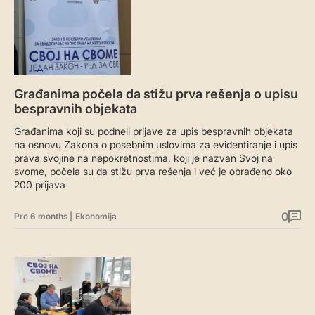
Građanima počela da stižu prva rešenja o upisu
bespravnih objekata
Građanima koji su podneli prijave za upis bespravnih objekata
na osnovu Zakona o posebnim uslovima za evidentiranje i upis
prava svojine na nepokretnostima, koji je nazvan Svoj na
svome, počela su da stižu prva rešenja i već je obrađeno oko
200 prijava
0
Pre 6 months
|
Ekonomija