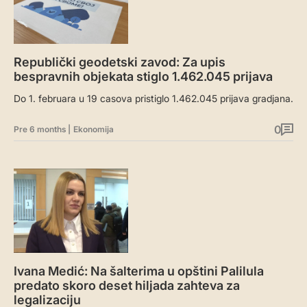
Republički geodetski zavod: Za upis
bespravnih objekata stiglo 1.462.045 prijava
Do 1. februara u 19 casova pristiglo 1.462.045 prijava gradjana.
0
Pre 6 months
|
Ekonomija
Ivana Medić: Na šalterima u opštini Palilula
predato skoro deset hiljada zahteva za
legalizaciju