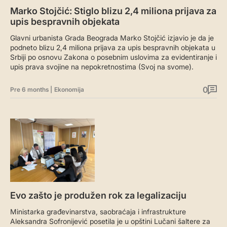
Marko Stojčić: Stiglo blizu 2,4 miliona prijava za
upis bespravnih objekata
Glavni urbanista Grada Beograda Marko Stojčić izjavio je da je
podneto blizu 2,4 miliona prijava za upis bespravnih objekata u
Srbiji po osnovu Zakona o posebnim uslovima za evidentiranje i
upis prava svojine na nepokretnostima (Svoj na svome).
0
Pre 6 months
|
Ekonomija
Evo zašto je produžen rok za legalizaciju
Ministarka građevinarstva, saobraćaja i infrastrukture
Aleksandra Sofronijević posetila je u opštini Lučani šaltere za