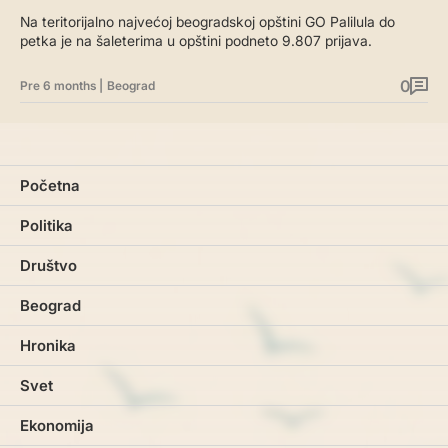
Na teritorijalno najvećoj beogradskoj opštini GO Palilula do
petka je na šaleterima u opštini podneto 9.807 prijava.
0
Pre 6 months
|
Beograd
Početna
Politika
Društvo
Beograd
Hronika
Svet
Ekonomija