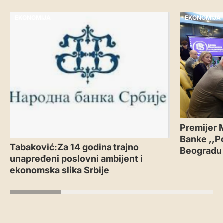
EKONOMIJA
EKONOMIJA
Premijer 
Banke ,,P
Tabaković:Za 14 godina trajno
Beogradu
unapređeni poslovni ambijent i
ekonomska slika Srbije