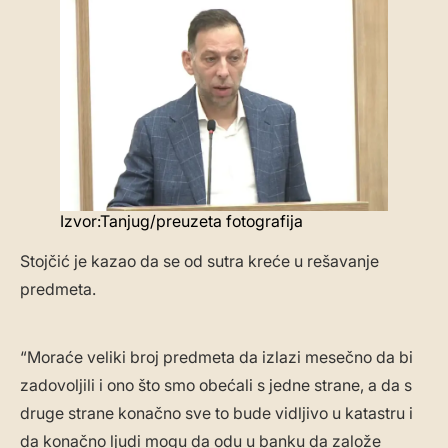
Izvor:Tanjug/preuzeta fotografija
Stojčić je kazao da se od sutra kreće u rešavanje
predmeta.
“Moraće veliki broj predmeta da izlazi mesečno da bi
zadovoljili i ono što smo obećali s jedne strane, a da s
druge strane konačno sve to bude vidljivo u katastru i
da konačno ljudi mogu da odu u banku da založe