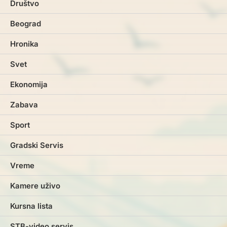
Društvo
Beograd
Hronika
Svet
Ekonomija
Zabava
Sport
Gradski Servis
Vreme
Kamere uživo
Kursna lista
STB-video servis