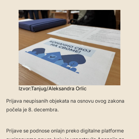
Izvor:Tanjug/Aleksandra Orlic
Prijava neupisanih objekata na osnovu ovog zakona
počela je 8. decembra.
Prijave se podnose onlajn preko digitalne platforme