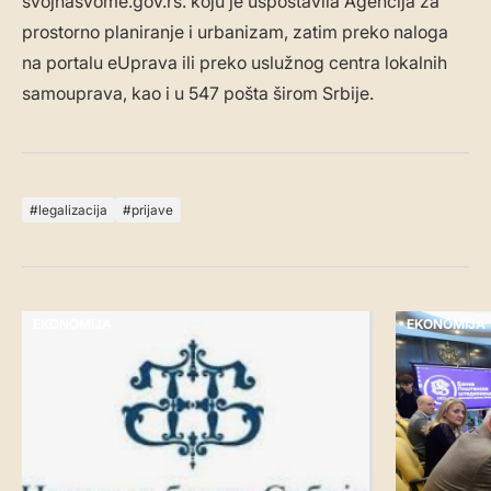
svojnasvome.gov.rs. koju je uspostavila Agencija za
prostorno planiranje i urbanizam, zatim preko naloga
na portalu eUprava ili preko uslužnog centra lokalnih
samouprava, kao i u 547 pošta širom Srbije.
legalizacija
prijave
EKONOMIJA
EKONOMIJA