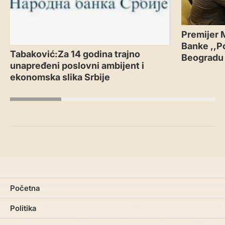
Premijer 
Banke ,,P
Tabaković:Za 14 godina trajno
Beogradu
unapređeni poslovni ambijent i
ekonomska slika Srbije
Početna
Politika