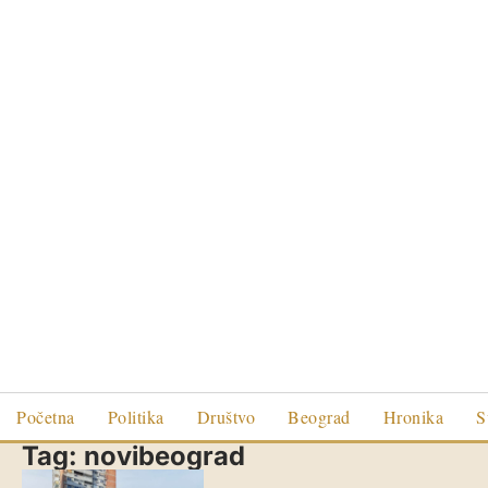
Početna
Politika
Društvo
Beograd
Hronika
S
Tag:
novibeograd