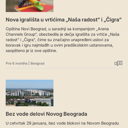
Nova igrališta u vrtićima „Naša radost” i „Čigra”
Opština Novi Beograd, u saradnji sa kompanijom „Arena
Channels Group”, obezbedila je dečja igrališta za vrtiće „Naša
radost” i „Čigra”, čime su značajno unapređeni uslovi za
boravak i igru najmlađih u ovim predškolskim ustanovama,
saopšteno je iz ove opštine.
0
Pre 6 months
|
Beograd
Bez vode delovi Novog Beograda
U cetvrtak 29.januara, bez vode blokovi na Novom Beogradu