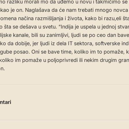
o razliku morali mo da uđemo u novu i takmičimo se
ekao je on. Naglašava da će nam trebati mnogo novca
omena načina razmišljanja i života, kako bi razu,eli št
šta se dešava u svetu. “Indija je uspela u jednoj stvar
dijske kanale, bili su zanimljivi, ljudi se po ceo dan bav
ko da dobije, jer ljudi iz dela IT sektora, softverske ind
 gube posao. Oni se bave time, koliko im to pomaže, k
oliko im pomaže u poljoprivredi ili nekim drugim gra
on.
tari