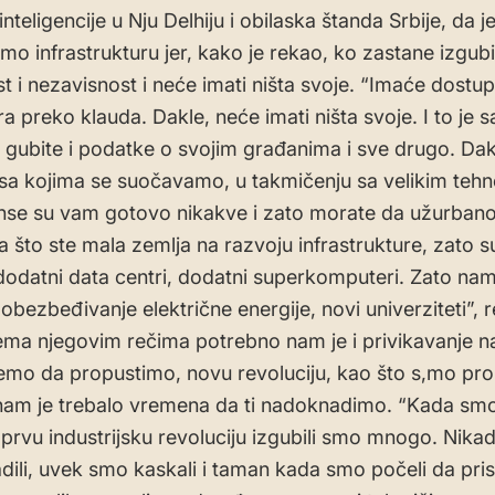
nteligencije u Nju Delhiju i obilaska štanda Srbije, da 
amo infrastrukturu jer, kako je rekao, ko zastane izgub
t i nezavisnost i neće imati ništa svoje. “Imaće dostu
a preko klauda. Dakle, neće imati ništa svoje. I to je 
 gubite i podatke o svojim građanima i sve drugo. Dakl
sa kojima se suočavamo, u takmičenju sa velikim teh
nse su vam gotovo nikakve i zato morate da užurbano 
a što ste mala zemlja na razvoju infrastrukture, zato 
dodatni data centri, dodatni superkomputeri. Zato nam
obezbeđivanje električne energije, novi univerziteti”, 
ema njegovim rečima potrebno nam je i privikavanje n
emo da propustimo, novu revoluciju, kao što s,mo prop
nam je trebalo vremena da ti nadoknadimo. “Kada sm
i prvu industrijsku revoluciju izgubili smo mnogo. Nika
ili, uvek smo kaskali i taman kada smo počeli da pris