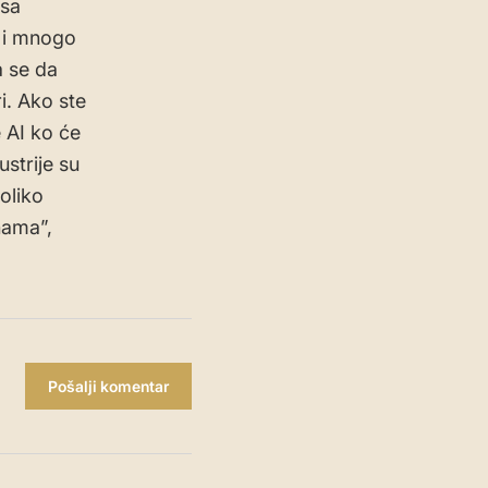
 sa
 i mnogo
a se da
i. Ako ste
e AI ko će
ustrije su
oliko
nama”,
Pošalji komentar