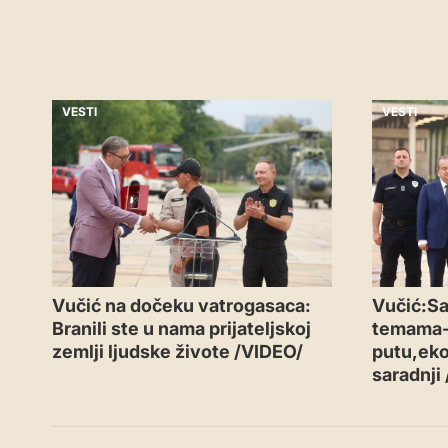
VESTI
VESTI
Vučić na dočeku vatrogasaca:
Vučić:Sa
Branili ste u nama prijateljskoj
temama
zemlji ljudske živote /VIDEO/
putu,eko
saradnji