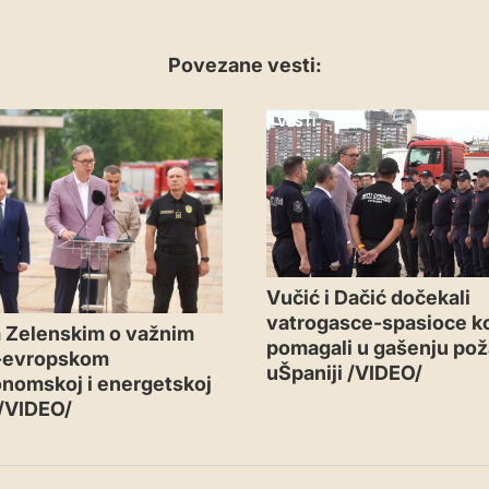
Povezane vesti:
VESTI
Vučić i Dačić dočekali
vatrogasce-spasioce ko
 Zelenskim o važnim
pomagali u gašenju pož
-evropskom
uŠpaniji /VIDEO/
nomskoj i energetskoj
 /VIDEO/