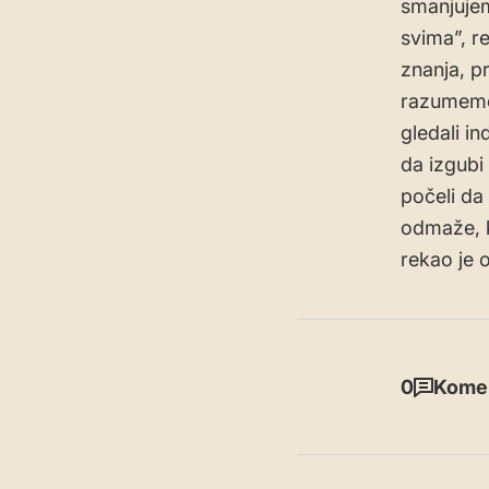
smanjujem
svima”, r
znanja, pr
razumemo 
gledali in
da izgubi 
počeli da
odmaže, k
rekao je 
0
Komen