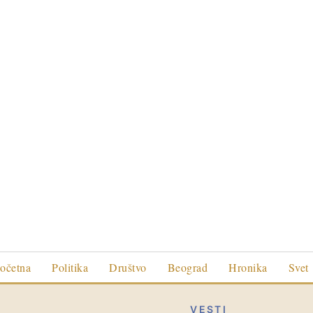
očetna
Politika
Društvo
Beograd
Hronika
Svet
VESTI