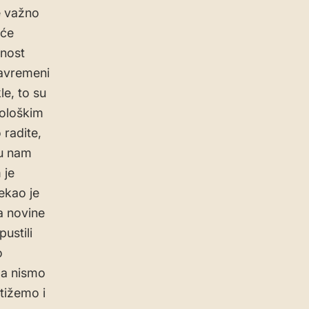
je važno
iće
pnost
savremeni
e, to su
nološkim
radite,
su nam
 je
rekao je
a novine
ustili
o
da nismo
tižemo i