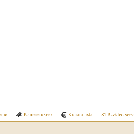
eme
Kamere uživo
Kursna lista
STB-video serv