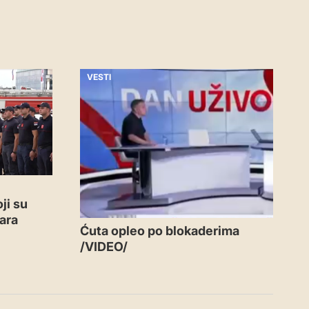
VESTI
ji su
ara
Ćuta opleo po blokaderima
/VIDEO/