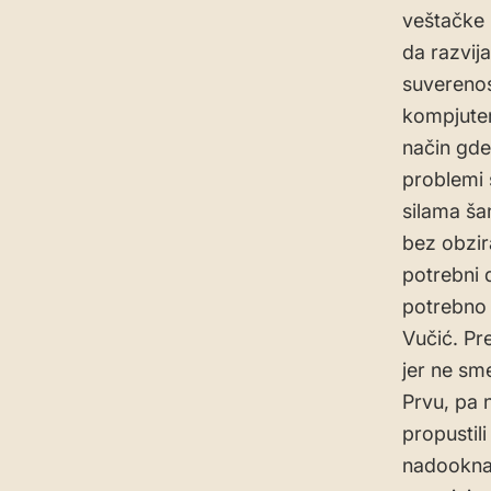
veštačke i
da razvij
suverenos
kompjuter
način gde
problemi 
silama ša
bez obzir
potrebni 
potrebno 
Vučić. Pr
jer ne sm
Prvu, pa 
propustil
nadooknad