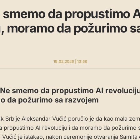
e smemo da propustimo A
u, moramo da požurimo s
19.02.2026 | 13:58
 Ne smemo da propustimo AI revoluciju
 da požurimo sa razvojem
k Srbije Aleksandar Vučić poručio je da kao mala zem
 propustimo AI revoluciju i da moramo da požurimo 
 Vučić je istakao, nakon ceremonije otvaranja Samita o