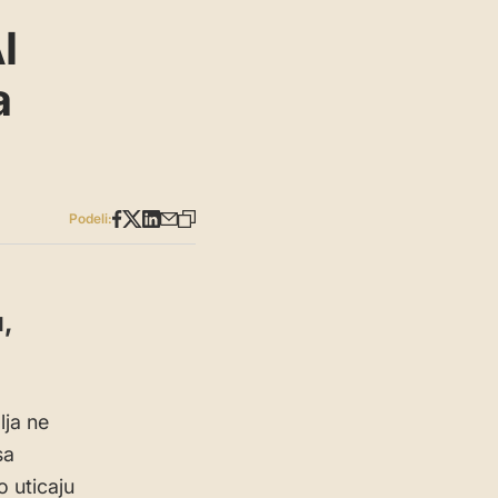
I
a
Podeli:
,
lja ne
sa
 uticaju