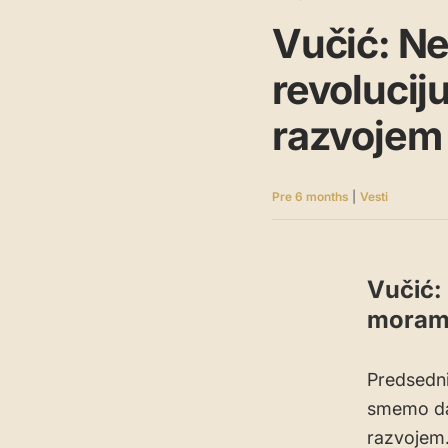
Vučić: N
revolucij
razvojem
Pre 6 months
|
Vesti
Vučić:
moramo
Predsedni
smemo da
razvojem.