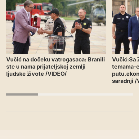
Vučić na dočeku vatrogasaca: Branili
Vučić:Sa 
ste u nama prijateljskoj zemlji
temama-
ljudske živote /VIDEO/
putu,ekon
saradnji 