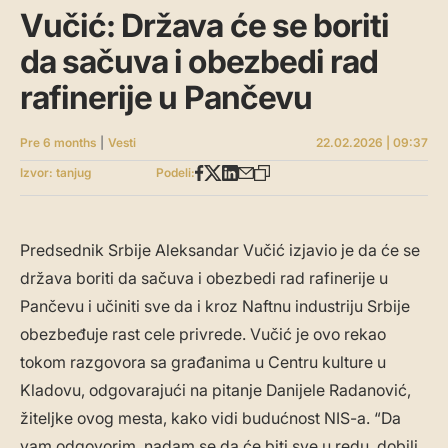
Vučić: Država će se boriti
da sačuva i obezbedi rad
rafinerije u Pančevu
Pre 6 months
|
Vesti
22.02.2026 | 09:37
Izvor: tanjug
Podeli:
Predsednik Srbije Aleksandar Vučić izjavio je da će se
država boriti da sačuva i obezbedi rad rafinerije u
Pančevu i učiniti sve da i kroz Naftnu industriju Srbije
obezbeđuje rast cele privrede. Vučić je ovo rekao
tokom razgovora sa građanima u Centru kulture u
Kladovu, odgovarajući na pitanje Danijele Radanović,
žiteljke ovog mesta, kako vidi budućnost NIS-a. “Da
vam odgovorim, nadam se da će biti sve u redu, dobili