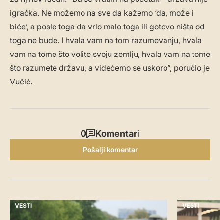
igračka. Ne možemo na sve da kažemo ‘da, može i
biće’, a posle toga da vrlo malo toga ili gotovo ništa od
toga ne bude. I hvala vam na tom razumevanju, hvala
vam na tome što volite svoju zemlju, hvala vam na tome
što razumete državu, a videćemo se uskoro”, poručio je
Vučić.
0
Komentari
Pošalji komentar
VESTI
VESTI