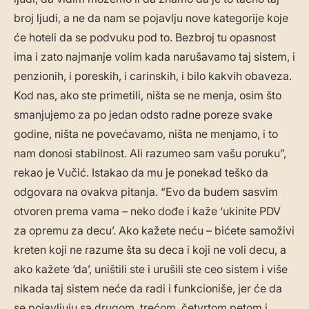
broj ljudi, a ne da nam se pojavlju nove kategorije koje
će hoteli da se podvuku pod to. Bezbroj tu opasnost
ima i zato najmanje volim kada narušavamo taj sistem, i
penzionih, i poreskih, i carinskih, i bilo kakvih obaveza.
Kod nas, ako ste primetili, ništa se ne menja, osim što
smanjujemo za po jedan odsto radne poreze svake
godine, ništa ne povećavamo, ništa ne menjamo, i to
nam donosi stabilnost. Ali razumeo sam vašu poruku”,
rekao je Vučić. Istakao da mu je ponekad teško da
odgovara na ovakva pitanja. “Evo da budem sasvim
otvoren prema vama – neko dođe i kaže ‘ukinite PDV
za opremu za decu’. Ako kažete neću – bićete samoživi
kreten koji ne razume šta su deca i koji ne voli decu, a
ako kažete ‘da’, uništili ste i urušili ste ceo sistem i više
nikada taj sistem neće da radi i funkcioniše, jer će da
se pojavljuju sa drugom, trećom, četvrtom petom i