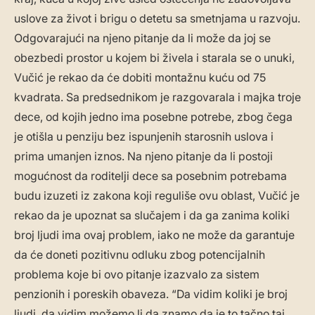
uslove za život i brigu o detetu sa smetnjama u razvoju.
Odgovarajući na njeno pitanje da li može da joj se
obezbedi prostor u kojem bi živela i starala se o unuki,
Vučić je rekao da će dobiti montažnu kuću od 75
kvadrata. Sa predsednikom je razgovarala i majka troje
dece, od kojih jedno ima posebne potrebe, zbog čega
je otišla u penziju bez ispunjenih starosnih uslova i
prima umanjen iznos. Na njeno pitanje da li postoji
mogućnost da roditelji dece sa posebnim potrebama
budu izuzeti iz zakona koji reguliše ovu oblast, Vučić je
rekao da je upoznat sa slučajem i da ga zanima koliki
broj ljudi ima ovaj problem, iako ne može da garantuje
da će doneti pozitivnu odluku zbog potencijalnih
problema koje bi ovo pitanje izazvalo za sistem
penzionih i poreskih obaveza. “Da vidim koliki je broj
ljudi, da vidim možemo li da znamo da je to tačno taj