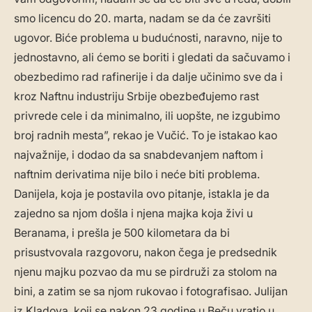
smo licencu do 20. marta, nadam se da će završiti
ugovor. Biće problema u budućnosti, naravno, nije to
jednostavno, ali ćemo se boriti i gledati da sačuvamo i
obezbedimo rad rafinerije i da dalje učinimo sve da i
kroz Naftnu industriju Srbije obezbeđujemo rast
privrede cele i da minimalno, ili uopšte, ne izgubimo
broj radnih mesta”, rekao je Vučić. To je istakao kao
najvažnije, i dodao da sa snabdevanjem naftom i
naftnim derivatima nije bilo i neće biti problema.
Danijela, koja je postavila ovo pitanje, istakla je da
zajedno sa njom došla i njena majka koja živi u
Beranama, i prešla je 500 kilometara da bi
prisustvovala razgovoru, nakon čega je predsednik
njenu majku pozvao da mu se pirdruži za stolom na
bini, a zatim se sa njom rukovao i fotografisao. Julijan
iz Kladova, koji se nakon 23 godine u Beču vratio u