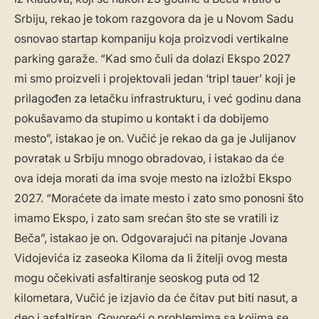
Srbiju, rekao je tokom razgovora da je u Novom Sadu
osnovao startap kompaniju koja proizvodi vertikalne
parking garaže. “Kad smo čuli da dolazi Ekspo 2027
mi smo proizveli i projektovali jedan ‘tripl tauer’ koji je
prilagođen za letačku infrastrukturu, i već godinu dana
pokušavamo da stupimo u kontakt i da dobijemo
mesto”, istakao je on. Vučić je rekao da ga je Julijanov
povratak u Srbiju mnogo obradovao, i istakao da će
ova ideja morati da ima svoje mesto na izložbi Ekspo
2027. “Moraćete da imate mesto i zato smo ponosni što
imamo Ekspo, i zato sam srećan što ste se vratili iz
Beča”, istakao je on. Odgovarajući na pitanje Jovana
Vidojevića iz zaseoka Kiloma da li žitelji ovog mesta
mogu očekivati asfaltiranje seoskog puta od 12
kilometara, Vučić je izjavio da će čitav put biti nasut, a
deo i asfaltiran. Govoreći o problemima sa kojima se