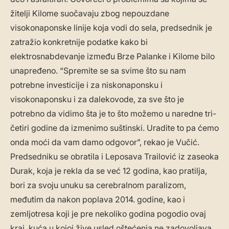
žitelji Kilome suočavaju zbog nepouzdane
visokonaponske linije koja vodi do sela, predsednik je
zatražio konkretnije podatke kako bi
elektrosnabdevanje između Brze Palanke i Kilome bilo
unapređeno. “Spremite se sa svime što su nam
potrebne investicije i za niskonaponsku i
visokonaponsku i za dalekovode, za sve što je
potrebno da vidimo šta je to što možemo u naredne tri-
četiri godine da izmenimo suštinski. Uradite to pa ćemo
onda moći da vam damo odgovor”, rekao je Vučić.
Predsedniku se obratila i Leposava Trailović iz zaseoka
Durak, koja je rekla da se već 12 godina, kao pratilja,
bori za svoju unuku sa cerebralnom paralizom,
međutim da nakon poplava 2014. godine, kao i
zemljotresa koji je pre nekoliko godina pogodio ovaj
kraj, kuća u kojoj žive usled oštećenja ne zadovoljava