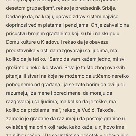
desetom grupacijom”, rekao je predsednik Srbije.
Dodao je da, na kraju, upravo zdrav sistem najviše
doprinosi većim platama i penzijama. On je zahvalio na
prisustvu brojnim građanima koji su bili na skupu u
Domu kulture u Kladovu i rekao da je obaveza
predstavnika vlasti da razgovaraju sa ljudima, ma
koliko da je teško. “Samo da vam kažem jedno, mi svi
grešimo u nekoliko stvari. Prva je ta što zbog ovakvih
pitanja ili stvari na koje ne možemo da utičemo neretko
pobegnemo od građana i ja se zato borim da ovi ljudi
razumeju, iza mene i pored mene, da moraju da
razgovaraju sa ljudima, ma koliko da je teško, ma
koliko da problema ima”, rekao je Vučić. Takođe,
zamolio je građane da razumeju da postoje granice u
ovlašćenjima onih koji rade, kako kaže, u njihovo ime i
za njihov račun. “Da se vratim na početak – država nije