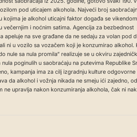
nost saobraćaja iz 2025. godine, gotovo svaki 190. 
vozilom pod uticajem alkohola. Najveći broj saobraćajn
 kojima je alkohol uticajni faktor događa se vikendom
 večernjim i noćnim satima. Agencija za bezbednost
a apeluje na sve građane da ne sedaju za volan pod 
 ali ni u vozilo sa vozačem koji je konzumirao alkohol
o nule sa nula promila“ realizuje se u okviru zajedničko
ja nula poginulih u saobraćaju na putevima Republike Sr
no, kampanja ima za cilj izgradnju kulture odgovorne 
ava da alkohol i vožnja nikada ne smeju ići zajedno, 
m ne upravlja nakon konzumiranja alkohola, čak ni na