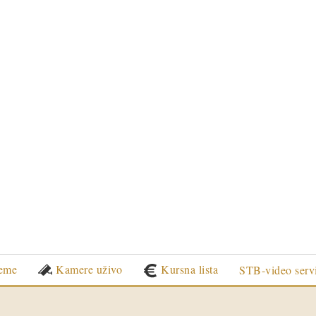
eme
Kamere uživo
Kursna lista
STB-video serv