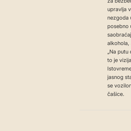
za bezbed
upravlja 
nezgoda u
posebno u
saobraćaj
alkohola,
„Na putu d
to je vizi
Istovreme
jasnog st
se vozilo
čašice.