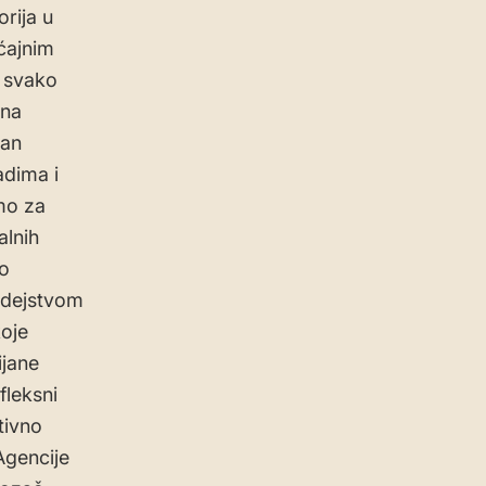
rija u
ćajnim
k svako
ina
ban
adima i
mo za
alnih
no
 dejstvom
oje
ijane
fleksni
tivno
Agencije