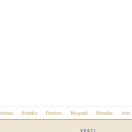
očetna
Politika
Društvo
Beograd
Hronika
Svet
VESTI