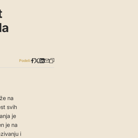
t
la
Podeli:
aže na
st svih
nja je
n je na
zivanju i