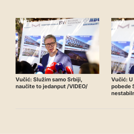
VESTI
VESTI
Vučić: Služim samo Srbiji,
Vučić: U
naučite to jedanput /VIDEO/
pobede S
nestabil