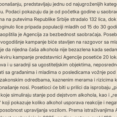
ponašanju, predstavljaju jednu od najugroženijih katego
u. Podaci pokazuju da je od početka godine u saobra
 na putevima Republike Srbije stradalo 132 lica, do
oginulo lice pripada populaciji mladih od 15 do 30 god
 saopštila je Agencija za bezbednost saobraćaja. Pose
vogodišnje kampanje biće stavljen na razgovor sa ml
e da nijedna čaša alkohola nije bezazlena kada seda
okviru kampanje predstavnici Agencije posetiće 20 lok
a i u saradnji sa ugostiteljskim objektima, neposred
ti sa građanima i mladima o posledicama vožnje pod
 zakonskim odredbama, kaznenim merama i rizicima k
ašanje nosi. Posetioci će biti u prilici da isprobaju „p
koje simuliraju stanje pod dejstvom alkohola, kao i „re
“ koji pokazuje koliko alkohol usporava reakcije i nega
sposobnost upravljanja vozilom. Prema istraživanjima 