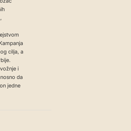
vozač
ih
,
dejstvom
. Kampanja
g cilja, a
bije.
vožnje i
odnosno da
kon jedne