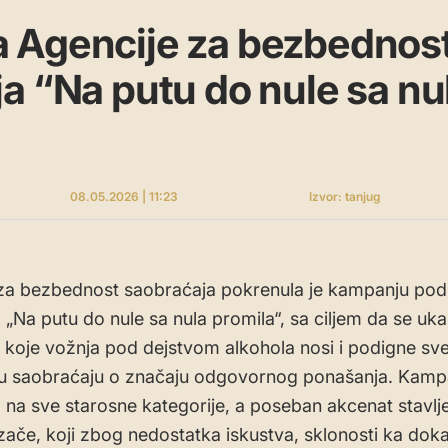
 Agencije za bezbednos
a “Na putu do nule sa nu
08.05.2026 | 11:23
Izvor: tanjug
za bezbednost saobraćaja pokrenula je kampanju pod
„Na putu do nule sa nula promila“, sa ciljem da se uk
 koje vožnja pod dejstvom alkohola nosi i podigne sve
u saobraćaju o značaju odgovornog ponašanja. Kampa
na sve starosne kategorije, a poseban akcenat stavlje
ače, koji zbog nedostatka iskustva, sklonosti ka doka