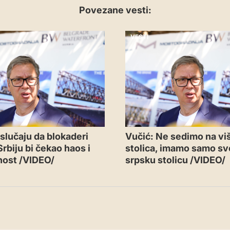
Povezane vesti:
VESTI
 slučaju da blokaderi
Vučić: Ne sedimo na vi
rbiju bi čekao haos i
stolica, imamo samo sv
nost /VIDEO/
srpsku stolicu /VIDEO/