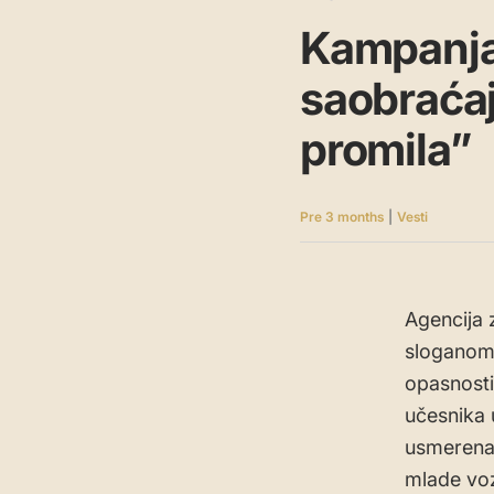
Kampanja
saobraćaj
promila”
Pre 3 months
|
Vesti
Agencija 
sloganom 
opasnosti
učesnika 
usmerena 
mlade voz