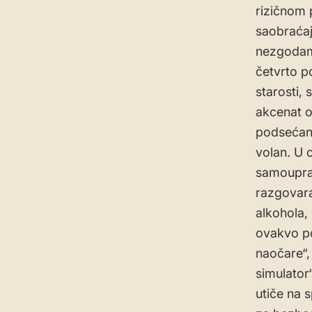
rizičnom 
saobraćaj
nezgodama
četvrto p
starosti,
akcenat o
podsećanj
volan. U 
samouprav
razgovara
alkohola,
ovakvo pon
naočare“, 
simulator
utiče na 