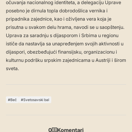
očuvanja nacionalnog identiteta, a delegaciju Uprave
posebno je dirnula topla dobrodošlica vernika i
pripadnika zajednice, kao i oživljena vera koja je
prisutna u svakom delu hrama, navodi se u saopštenju.
Uprava za saradnju s dijasporom i Srbima u regionu
ističe da nastavlja sa unapređenjem svojih aktivnosti u
dijaspori, obezbeđujući finansijsku, organizacionu i
kulturnu podršku srpskim zajednicama u Austriji i širom
sveta.
Beč
Svetosavski bal
0
Komentari