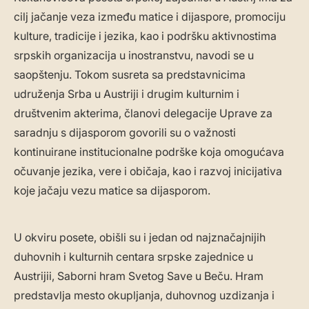
cilj jačanje veza između matice i dijaspore, promociju
kulture, tradicije i jezika, kao i podršku aktivnostima
srpskih organizacija u inostranstvu, navodi se u
saopštenju. Tokom susreta sa predstavnicima
udruženja Srba u Austriji i drugim kulturnim i
društvenim akterima, članovi delegacije Uprave za
saradnju s dijasporom govorili su o važnosti
kontinuirane institucionalne podrške koja omogućava
očuvanje jezika, vere i običaja, kao i razvoj inicijativa
koje jačaju vezu matice sa dijasporom.
U okviru posete, obišli su i jedan od najznačajnijih
duhovnih i kulturnih centara srpske zajednice u
Austrijii, Saborni hram Svetog Save u Beču. Hram
predstavlja mesto okupljanja, duhovnog uzdizanja i