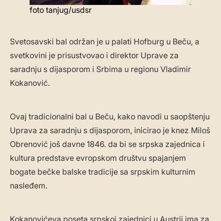
foto tanjug/usdsr
Svetosavski bal održan je u palati Hofburg u Beču, a
svetkovini je prisustvovao i direktor Uprave za
saradnju s dijasporom i Srbima u regionu Vladimir
Kokanović.
Ovaj tradicionalni bal u Beču, kako navodi u saopštenju
Uprava za saradnju s dijasporom, inicirao je knez Miloš
Obrenović još davne 1846. da bi se srpska zajednica i
kultura predstave evropskom društvu spajanjem
bogate bečke balske tradicije sa srpskim kulturnim
nasleđem.
Kokanovićeva poseta srpskoj zajednici u Austrij ima za