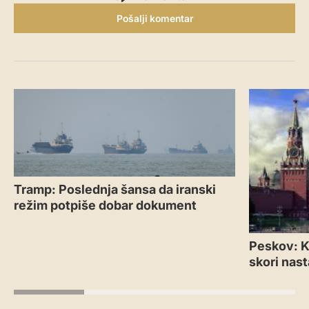
Pošalji komentar
Tramp: Poslednja šansa da iranski
režim potpiše dobar dokument
Peskov: Kr
skori nas