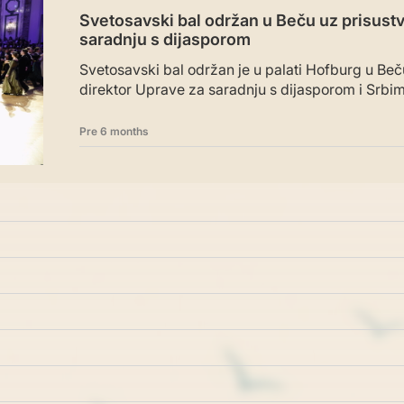
Svetosavski bal održan u Beču uz prisust
saradnju s dijasporom
Svetosavski bal održan je u palati Hofburg u Beču
direktor Uprave za saradnju s dijasporom i Srbi
Pre 6 months