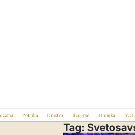
očetna
Politika
Društvo
Beograd
Hronika
Svet
Tag:
Svetosavs