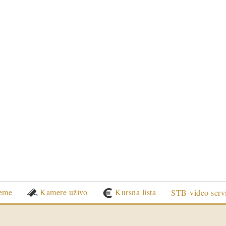
eme
Kamere uživo
Kursna lista
STB-video serv