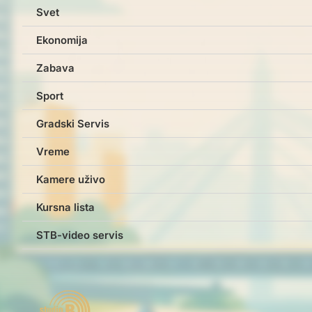
Svet
Ekonomija
Zabava
Sport
Gradski Servis
Vreme
Kamere uživo
Kursna lista
STB-video servis