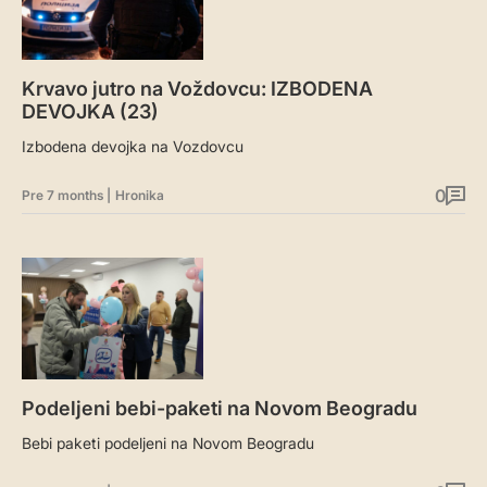
Krvavo jutro na Voždovcu: IZBODENA
DEVOJKA (23)
Izbodena devojka na Vozdovcu
0
Pre 7 months
|
Hronika
Podeljeni bebi-paketi na Novom Beogradu
Bebi paketi podeljeni na Novom Beogradu