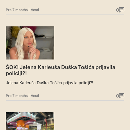
0
Pre 7 months
|
Vesti
ŠOK! Jelena Karleuša Duška Tošića prijavila
policiji?!
Jelena Karleuša Duška Tošića prijavila policiji?!
0
Pre 7 months
|
Vesti