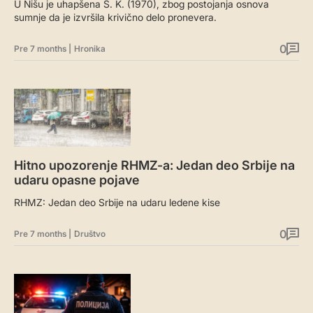
U Nišu je uhapšena S. K. (1970), zbog postojanja osnova
sumnje da je izvršila krivično delo pronevera.
0
Pre 7 months
|
Hronika
Hitno upozorenje RHMZ-a: Jedan deo Srbije na
udaru opasne pojave
RHMZ: Jedan deo Srbije na udaru ledene kise
0
Pre 7 months
|
Društvo