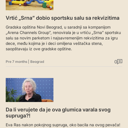
Vrtić „Srna” dobio sportsku salu sa rekvizitima
Gradska opština Novi Beograd, u saradnji sa kompanijom
„Arena Channels Group”, renovirala je u vrtiću „Srna” sportsku
salu sa novim parketom i najsavremenijim rekvizitima za igru
dece, među kojima je i deci omiljena veštačka stena,
saopštavaju iz ove gradske opštine.
0
Pre 7 months
|
Beograd
Da li verujete da je ova glumica varala svog
supruga?!
Eva Ras nakon pokojnog supruga, oko bacila na ovog pevača!