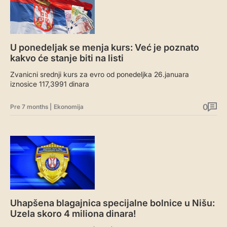
U ponedeljak se menja kurs: Već je poznato
kakvo će stanje biti na listi
Zvanicni srednji kurs za evro od ponedeljka 26.januara
iznosice 117,3991 dinara
0
Pre 7 months
|
Ekonomija
Uhapšena blagajnica specijalne bolnice u Nišu:
Uzela skoro 4 miliona dinara!