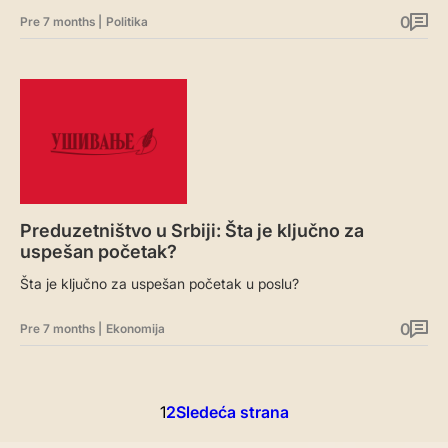
0
Pre 7 months
|
Politika
Preduzetništvo u Srbiji: Šta je ključno za
uspešan početak?
Šta je ključno za uspešan početak u poslu?
0
Pre 7 months
|
Ekonomija
Posts
1
2
Sledeća strana