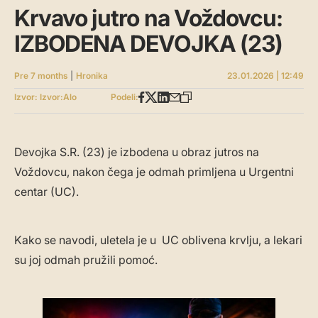
Krvavo jutro na Voždovcu:
IZBODENA DEVOJKA (23)
Pre 7 months
|
Hronika
23.01.2026 | 12:49
Izvor: Izvor:Alo
Podeli:
Devojka S.R. (23) je izbodena u obraz jutros na
Voždovcu, nakon čega je odmah primljena u Urgentni
centar (UC).
Kako se navodi, uletela je u UC oblivena krvlju, a lekari
su joj odmah pružili pomoć.