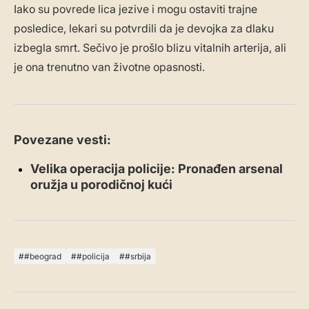
Iako su povrede lica jezive i mogu ostaviti trajne
posledice, lekari su potvrdili da je devojka za dlaku
izbegla smrt. Sečivo je prošlo blizu vitalnih arterija, ali
je ona trenutno van životne opasnosti.
Povezane vesti:
Velika operacija policije: Pronađen arsenal
oružja u porodičnoj kući
#beograd
#policija
#srbija