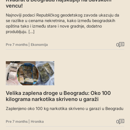
vencu!
Najnoviji podaci Republičkog geodetskog zavoda ukazuju da
se razlike u cenama nekretnina, kako između beogradskih
opština tako i između stare i nove gradnje, dodatno
produbljuju. […]
0
Pre 7 months
|
Ekonomija
Velika zaplena droge u Beogradu: Oko 100
kilograma narkotika skriveno u garaži
Zaplenjeno oko 100 kg narkotika skriveno u garazi u Beogradu
0
Pre 7 months
|
Hronika