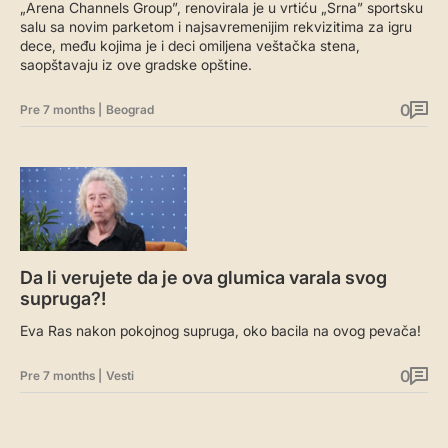
„Arena Channels Group”, renovirala je u vrtiću „Srna” sportsku
salu sa novim parketom i najsavremenijim rekvizitima za igru
dece, među kojima je i deci omiljena veštačka stena,
saopštavaju iz ove gradske opštine.
0
Pre 7 months
|
Beograd
Da li verujete da je ova glumica varala svog
supruga?!
Eva Ras nakon pokojnog supruga, oko bacila na ovog pevača!
0
Pre 7 months
|
Vesti