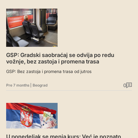
GSP: Gradski saobraćaj se odvija po redu
vožnje, bez zastoja i promena trasa
GSP: Bez zastoja i promena trasa od jutros
0
Pre 7 months
|
Beograd
U ponedeljak se menja kurs: Već je poznato