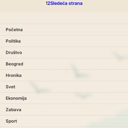
Posts
1
2
Sledeća strana
pagination
Početna
Politika
Društvo
Beograd
Hronika
Svet
Ekonomija
Zabava
Sport