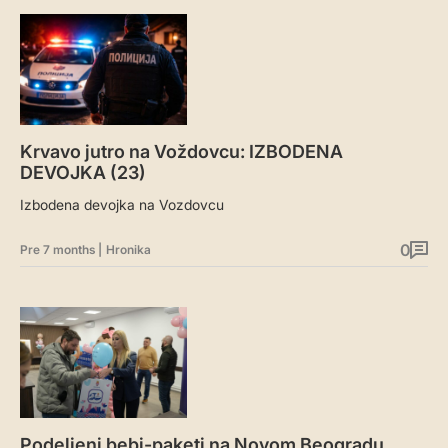
Krvavo jutro na Voždovcu: IZBODENA
DEVOJKA (23)
Izbodena devojka na Vozdovcu
0
Pre 7 months
|
Hronika
Podeljeni bebi-paketi na Novom Beogradu