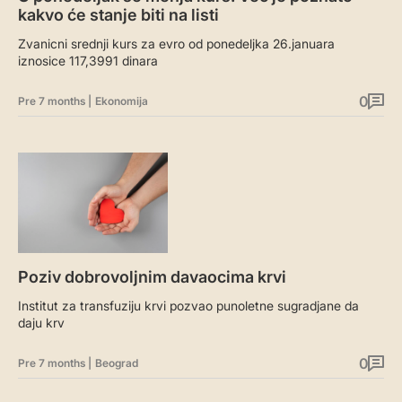
kakvo će stanje biti na listi
Zvanicni srednji kurs za evro od ponedeljka 26.januara
iznosice 117,3991 dinara
0
Pre 7 months
|
Ekonomija
Poziv dobrovoljnim davaocima krvi
Institut za transfuziju krvi pozvao punoletne sugradjane da
daju krv
0
Pre 7 months
|
Beograd