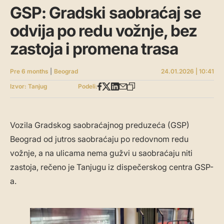
GSP: Gradski saobraćaj se
odvija po redu vožnje, bez
zastoja i promena trasa
Pre 6 months
|
Beograd
24.01.2026 | 10:41
Izvor: Tanjug
Podeli:
Vozila Gradskog saobraćajnog preduzeća (GSP)
Beograd od jutros saobraćaju po redovnom redu
vožnje, a na ulicama nema gužvi u saobraćaju niti
zastoja, rečeno je Tanjugu iz dispečerskog centra GSP-
a.