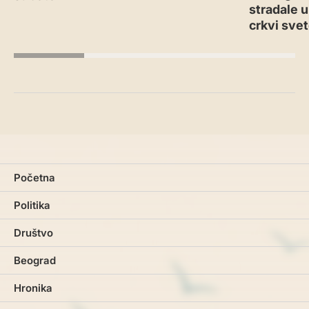
stradale u
crkvi sve
Početna
Politika
Društvo
Beograd
Hronika