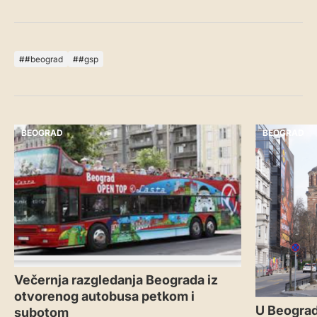
#beograd
#gsp
BEOGRAD
BEOGRAD
Večernja razgledanja Beograda iz
otvorenog autobusa petkom i
U Beograd
subotom