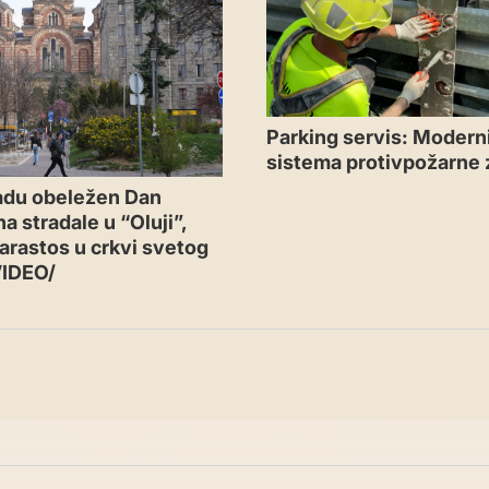
Parking servis: Moderni
sistema protivpožarne 
adu obeležen Dan
a stradale u “Oluji”,
arastos u crkvi svetog
VIDEO/