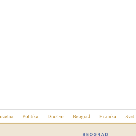
očetna
Politika
Društvo
Beograd
Hronika
Svet
BEOGRAD