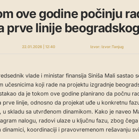
om ove godine počinju ra
 prve linije beogradsko
22.01.2026 | 12:40
Izvor: Izvor:Tanjug
edsednik vlade i ministar finansija Siniša Mali sastao 
im učesnicima koji rade na projektu izgradnje beogra
istakao da je tokom ove godine planirano da počnu ra
 prve linije, odnosno da projekat uđe u konkretnu faz
, u skladu sa utvrđenom dinamikom. Kako je naveo Ma
agram nalogu, radovi ulaze u ključnu fazu, zbog čega 
 dinamici, koordinaciji i pravovremenom rešavanju sv