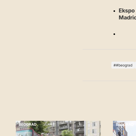
Ekspo 
Madri
#beograd
BEOGRAD
BEOGRAD