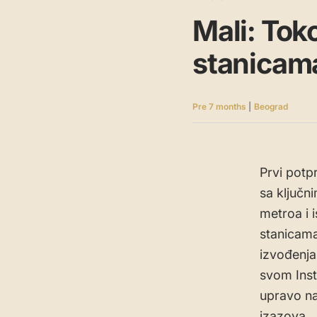
Mali: Tok
stanicama
Pre 7 months
|
Beograd
Prvi potpr
sa ključn
metroa i 
stanicama
izvođenja
svom Inst
upravo na
izazova.