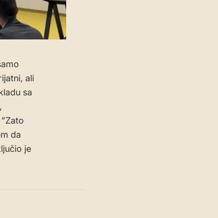
 samo
atni, ali
kladu sa
,
 ”Zato
em da
jučio je