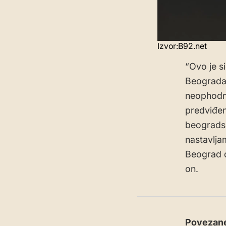
Izvor:B92.net
“Ovo je si
Beograda, 
neophodni
predviđen
beogradsk
nastavlja
Beograd d
on.
Povezane