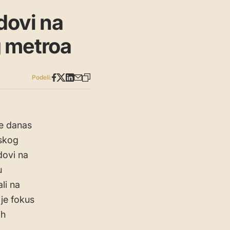
dovi na
g metroa
Podeli:
se danas
dskog
dovi na
u
li na
je fokus
ih