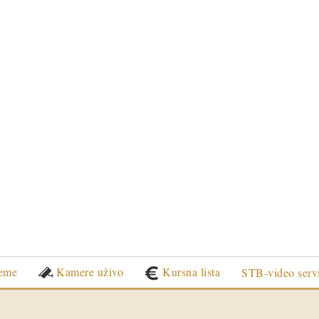
eme
Kamere uživo
Kursna lista
STB-video serv