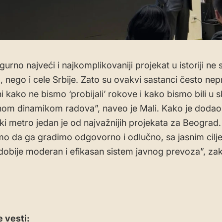
gurno najveći i najkomplikovaniji projekat u istoriji ne
nego i cele Srbije. Zato su ovakvi sastanci često neprij
 kako ne bismo ‘probijali’ rokove i kako bismo bili u s
om dinamikom radova”, naveo je Mali. Kako je dodao
i metro jedan je od najvažnijih projekata za Beograd.
mo da ga gradimo odgovorno i odlučno, sa jasnim cilj
obije moderan i efikasan sistem javnog prevoza”, zakl
 vesti: