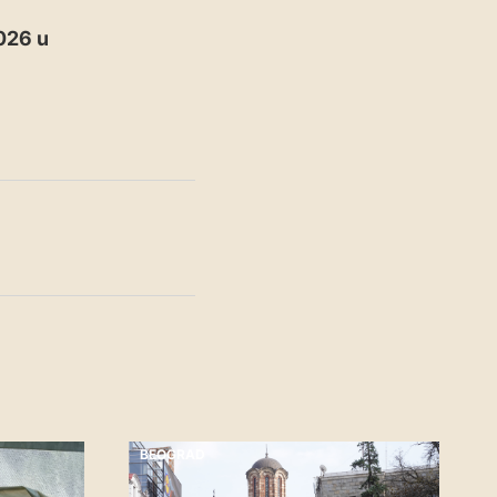
026 u
BEOGRAD