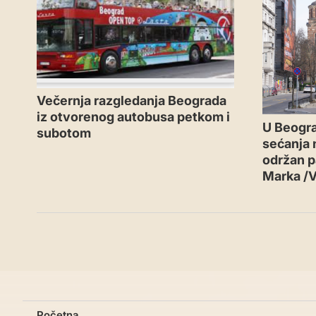
Večernja razgledanja Beograda
iz otvorenog autobusa petkom i
U Beogr
subotom
sećanja n
održan p
Marka /
Početna