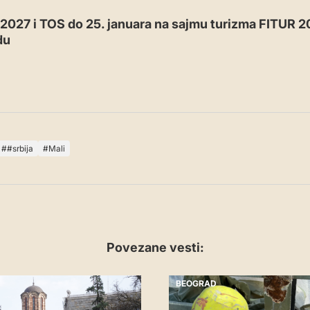
2027 i TOS do 25. januara na sajmu turizma FITUR 2
du
#srbija
Mali
Povezane vesti:
BEOGRAD