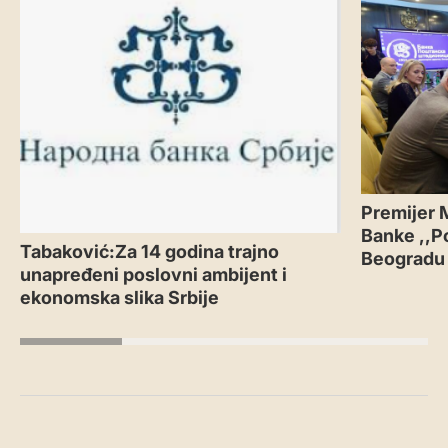
Premijer 
Banke ,,P
Tabaković:Za 14 godina trajno
Beogradu
unapređeni poslovni ambijent i
ekonomska slika Srbije