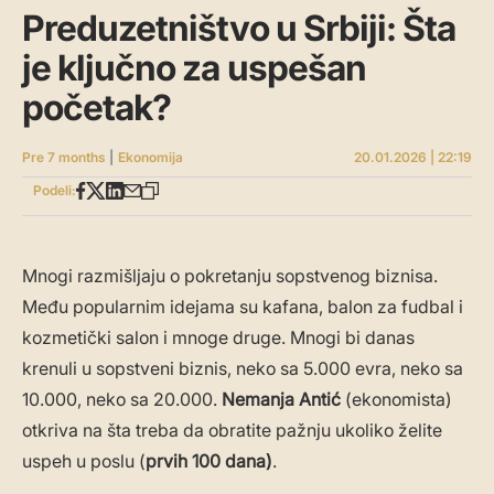
Preduzetništvo u Srbiji: Šta
je ključno za uspešan
početak?
Pre 7 months
|
Ekonomija
20.01.2026 | 22:19
Podeli:
Mnogi razmišljaju o pokretanju sopstvenog biznisa.
Među popularnim idejama su kafana, balon za fudbal i
kozmetički salon i mnoge druge. Mnogi bi danas
krenuli u sopstveni biznis, neko sa 5.000 evra, neko sa
10.000, neko sa 20.000.
Nemanja Antić
(ekonomista)
otkriva na šta treba da obratite pažnju ukoliko želite
uspeh u poslu (
prvih 100 dana)
.