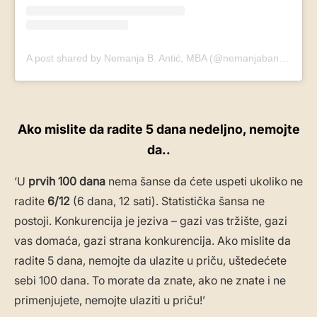
A post shared by Nemanja B. Antić, MBA (@nemanjabantic)
Ako mislite da radite 5 dana nedeljno, nemojte
da..
‘U
prvih 100 dana
nema šanse da ćete uspeti ukoliko ne
radite
6/12
(6 dana, 12 sati). Statistička šansa ne
postoji. Konkurencija je jeziva – gazi vas tržište, gazi
vas domaća, gazi strana konkurencija. Ako mislite da
radite 5 dana, nemojte da ulazite u priču, uštedećete
sebi 100 dana. To morate da znate, ako ne znate i ne
primenjujete, nemojte ulaziti u priču!’