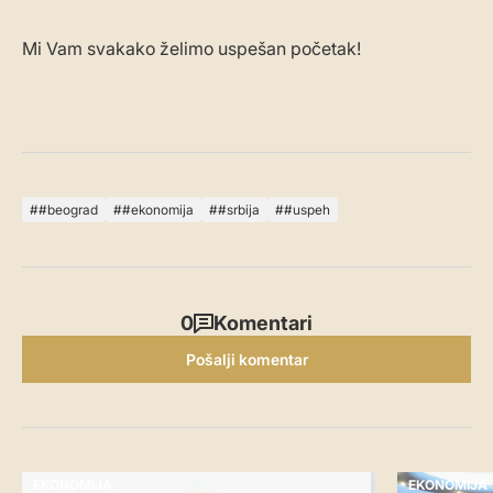
Mi Vam svakako želimo uspešan početak!
#beograd
#ekonomija
#srbija
#uspeh
0
Komentari
Pošalji komentar
EKONOMIJA
EKONOMIJA