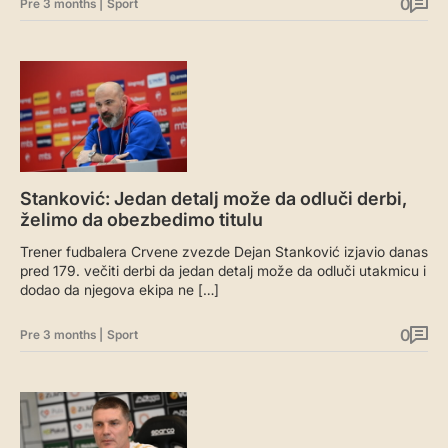
0
Pre 3 months
|
Sport
Stanković: Jedan detalj može da odluči derbi,
želimo da obezbedimo titulu
Trener fudbalera Crvene zvezde Dejan Stanković izjavio danas
pred 179. večiti derbi da jedan detalj može da odluči utakmicu i
dodao da njegova ekipa ne […]
0
Pre 3 months
|
Sport