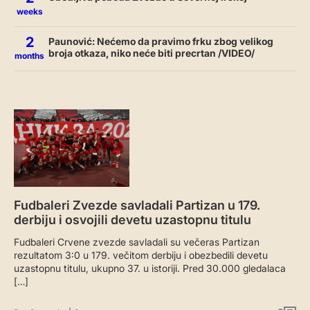
weeks
2
Paunović: Nećemo da pravimo frku zbog velikog
broja otkaza, niko neće biti precrtan /VIDEO/
months
Fudbaleri Zvezde savladali Partizan u 179.
derbiju i osvojili devetu uzastopnu titulu
Fudbaleri Crvene zvezde savladali su večeras Partizan
rezultatom 3:0 u 179. večitom derbiju i obezbedili devetu
uzastopnu titulu, ukupno 37. u istoriji. Pred 30.000 gledalaca
[…]