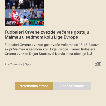
Fudbaleri Crvene zvezde večeras gostuju
Malmeu u sedmom kolu Lige Evrope
Fudbaleri Crvene zvezde gostovaće večeras od 18.45 časova
ekipi Malmea u sedmom kolu Lige Evrope. Trener fudbalera
Crvene zvezde Dejan Stanković izjavio je da očekuje […]
0
Pre 7 months
|
Sport
Prethodna strana
Sledeća strana