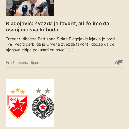
Blagojević: Zvezda je favorit, ali želimo da
osvojimo sva tri boda
Trener fudbalera Partizana Srđan Blagojević izjavio je pred
179. večiti derbi da je Crvena zvezda favorit i dodao da će
njegova ekipa pokušati da osvoji […]
0
Pre 3 months
|
Sport