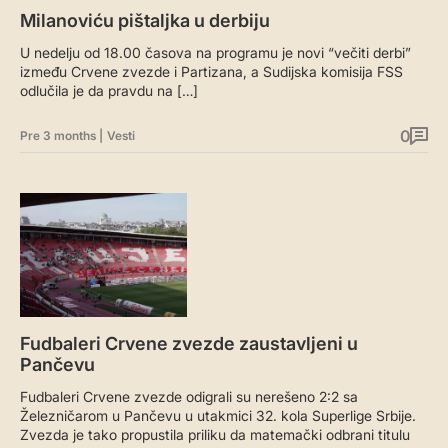
Milanoviću pištaljka u derbiju
U nedelju od 18.00 časova na programu je novi “večiti derbi”
između Crvene zvezde i Partizana, a Sudijska komisija FSS
odlučila je da pravdu na […]
0
Pre 3 months
|
Vesti
Fudbaleri Crvene zvezde zaustavljeni u
Pančevu
Fudbaleri Crvene zvezde odigrali su nerešeno 2:2 sa
Železničarom u Pančevu u utakmici 32. kola Superlige Srbije.
Zvezda je tako propustila priliku da matemački odbrani titulu