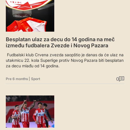
Besplatan ulaz za decu do 14 godina na meč
između fudbalera Zvezde i Novog Pazara
Fudbalski klub Crvena zvezda saopštio je danas da će ulaz na
utakmicu 22. kola Superlige protiv Novog Pazara biti besplatan
za decu mlađu od 14 godina.
0
Pre 6 months
|
Sport