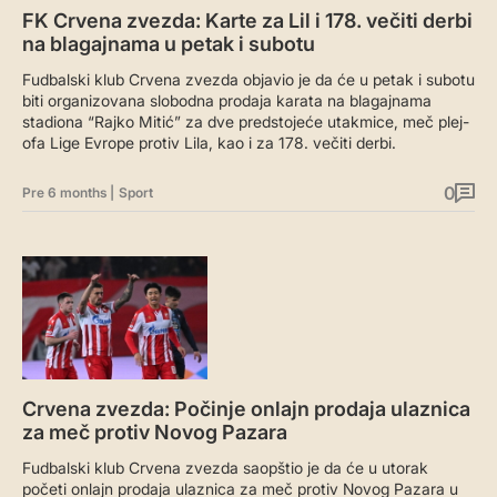
FK Crvena zvezda: Karte za Lil i 178. večiti derbi
na blagajnama u petak i subotu
Fudbalski klub Crvena zvezda objavio je da će u petak i subotu
biti organizovana slobodna prodaja karata na blagajnama
stadiona “Rajko Mitić” za dve predstojeće utakmice, meč plej-
ofa Lige Evrope protiv Lila, kao i za 178. večiti derbi.
0
Pre 6 months
|
Sport
Crvena zvezda: Počinje onlajn prodaja ulaznica
za meč protiv Novog Pazara
Fudbalski klub Crvena zvezda saopštio je da će u utorak
početi onlajn prodaja ulaznica za meč protiv Novog Pazara u