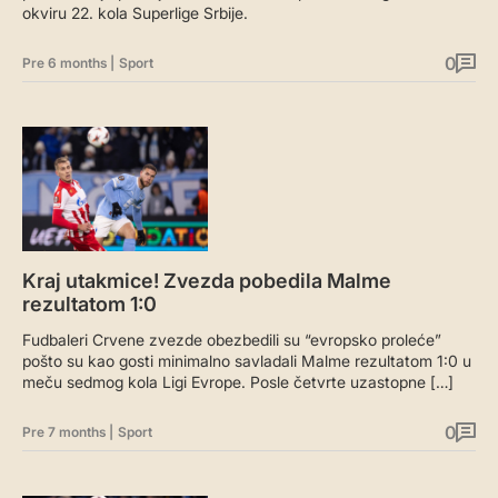
okviru 22. kola Superlige Srbije.
0
Pre 6 months
|
Sport
Kraj utakmice! Zvezda pobedila Malme
rezultatom 1:0
Fudbaleri Crvene zvezde obezbedili su “evropsko proleće”
pošto su kao gosti minimalno savladali Malme rezultatom 1:0 u
meču sedmog kola Ligi Evrope. Posle četvrte uzastopne […]
0
Pre 7 months
|
Sport