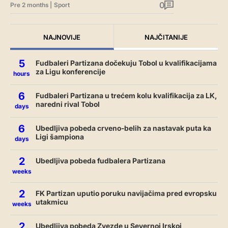
0
Pre 2 months
|
Sport
NAJNOVIJE
NAJČITANIJE
5
Fudbaleri Partizana dočekuju Tobol u kvalifikacijama
za Ligu konferencije
hours
6
Fudbaleri Partizana u trećem kolu kvalifikacija za LK,
naredni rival Tobol
days
6
Ubedljiva pobeda crveno-belih za nastavak puta ka
Ligi šampiona
days
2
Ubedljiva pobeda fudbalera Partizana
weeks
2
FK Partizan uputio poruku navijačima pred evropsku
utakmicu
weeks
2
Ubedljiva pobeda Zvezde u Severnoj Irskoj