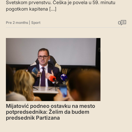
Svetskom prvenstvu. Češka je povela u 59. minutu
pogotkom kapitena […]
0
Pre 2 months
|
Sport
Mijatović podneo ostavku na mesto
potpredsednika: Želim da budem
predsednik Partizana