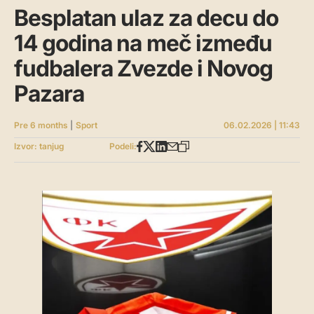
Besplatan ulaz za decu do
14 godina na meč između
fudbalera Zvezde i Novog
Pazara
Pre 6 months
|
Sport
06.02.2026 | 11:43
Izvor: tanjug
Podeli: