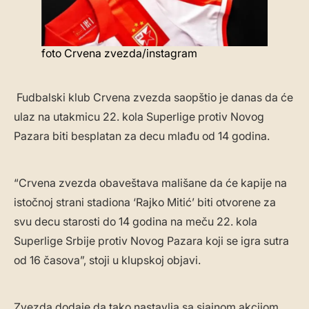
foto Crvena zvezda/instagram
Fudbalski klub Crvena zvezda saopštio je danas da će
ulaz na utakmicu 22. kola Superlige protiv Novog
Pazara biti besplatan za decu mlađu od 14 godina.
“Crvena zvezda obaveštava mališane da će kapije na
istočnoj strani stadiona ‘Rajko Mitić’ biti otvorene za
svu decu starosti do 14 godina na meču 22. kola
Superlige Srbije protiv Novog Pazara koji se igra sutra
od 16 časova”, stoji u klupskoj objavi.
Zvezda dodaje da tako nastavlja sa sjajnom akcijom,