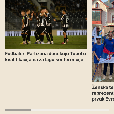
Fudbaleri Partizana dočekuju Tobol u
kvalifikacijama za Ligu konferencije
Ženska te
reprezenta
prvak Evr