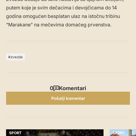
putem koje je svim dečacima i devojčicama do 14
godina omogućen besplatan ulaz na istočnu tribinu
“Marakane” na mečevima domaćeg prvenstva.
zvezda
0
Komentari
Pošalji komentar
SPORT
SPORT