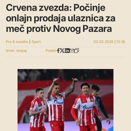
Crvena zvezda: Počinje
onlajn prodaja ulaznica za
meč protiv Novog Pazara
Pre 6 months
|
Sport
02.02.2026 | 13:18
Izvor: tanjug
Podeli: