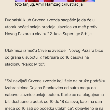
foto tanjug/Amir Hamzagić/ilustracija
Fudbalski klub Crvena zvezda saopštio je da će u
utorak početi onlajn prodaja ulaznica za meč protiv
Novog Pazara u okviru 22. kola Superlige Srbije.
Utakmica između Crvene zvezde i Novog Pazara biće
odigrana u subotu, 7. februara od 16 časova na
stadionu “Rajko Mitić”.
“Svi navijači Crvene zvezde koji žele da pruže podršku
izabranicima Dejana Stankovića od sutra mogu da
nabave ulaznice onlajn putem. Karte će na blagajnama
biti dostupne u petak od 10 do 18 časova, kao i na dan
meča od 10 sati do početka utakmice”, objavljeno je na