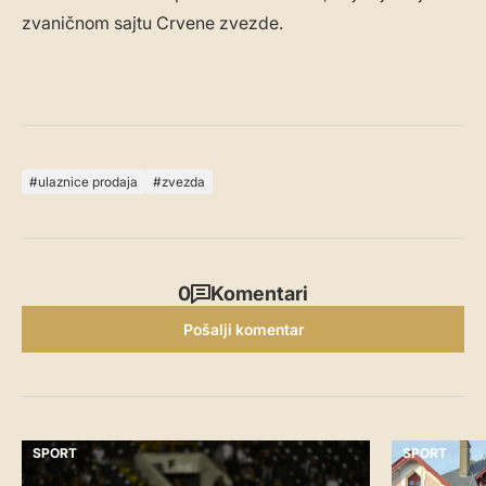
zvaničnom sajtu Crvene zvezde.
ulaznice prodaja
zvezda
0
Komentari
Pošalji komentar
SPORT
SPORT