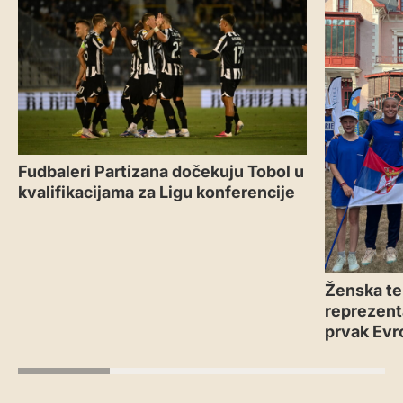
Fudbaleri Partizana dočekuju Tobol u
kvalifikacijama za Ligu konferencije
Ženska te
reprezenta
prvak Evr