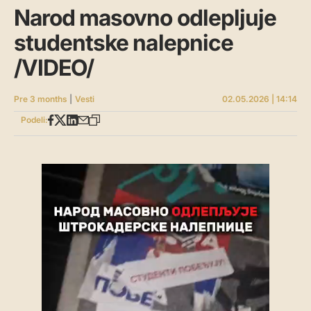
Narod masovno odlepljuje
studentske nalepnice
/VIDEO/
Pre 3 months
|
Vesti
02.05.2026 | 14:14
Podeli: