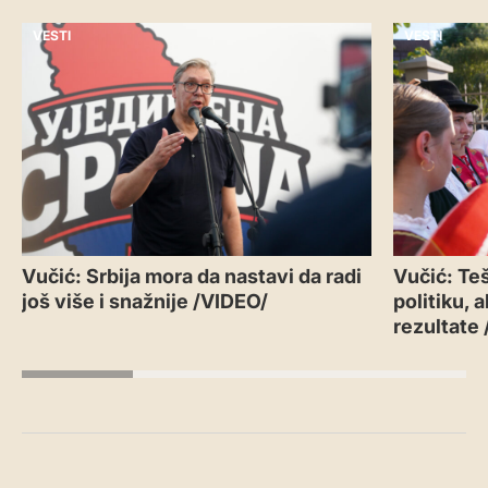
VESTI
VESTI
Vučić: Srbija mora da nastavi da radi
Vučić: Teš
još više i snažnije /VIDEO/
politiku, 
rezultate